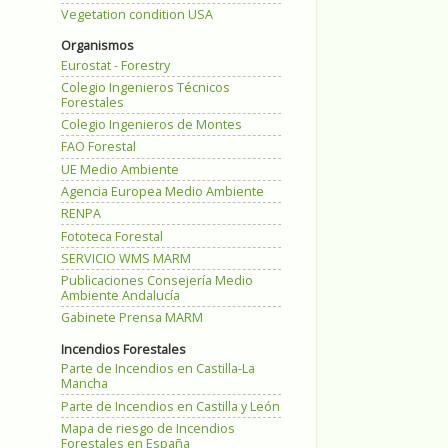
Vegetation condition USA
Organismos
Eurostat - Forestry
Colegio Ingenieros Técnicos
Forestales
Colegio Ingenieros de Montes
FAO Forestal
UE Medio Ambiente
Agencia Europea Medio Ambiente
RENPA
Fototeca Forestal
SERVICIO WMS MARM
Publicaciones Consejería Medio
Ambiente Andalucía
Gabinete Prensa MARM
Incendios Forestales
Parte de Incendios en Castilla-La
Mancha
Parte de Incendios en Castilla y León
Mapa de riesgo de Incendios
Forestales en España