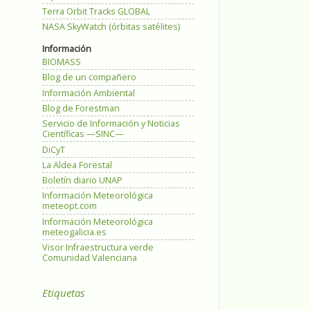
Terra Orbit Tracks GLOBAL
NASA SkyWatch (órbitas satélites)
Información
BIOMASS
Blog de un compañero
Información Ambiental
Blog de Forestman
Servicio de Información y Noticias
Científicas —SINC—
DiCyT
La Aldea Forestal
Boletín diario UNAP
Información Meteorológica
meteopt.com
Información Meteorológica
meteogalicia.es
Visor Infraestructura verde
Comunidad Valenciana
Etiquetas