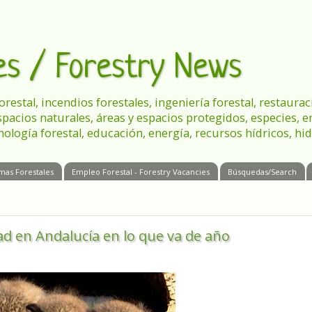
les / Forestry News
 forestal, incendios forestales, ingeniería forestal, restau
spacios naturales, áreas y espacios protegidos, especies, 
nología forestal, educación, energía, recursos hídricos, hid
mas Forestales
Empleo Forestal - Forestry Vacancies
Búsquedas/Search
tad en Andalucía en lo que va de año