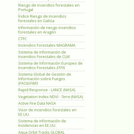
Riesgo de incendios forestales en
Portugal
Índice Riesgo de incendios
forestales en Galicia
Información de riesgo incendios
forestales en Aragón
CTFC
Incendios Forestales MAGRAMA
Sistema de información de
Incendios Forestales de CLM
Sistema de Información Europeo de
Incendios Forestales
EFFIS
Sistema Global de Gestión de
Información sobre Fuegos
(FAO)
GFIMS
Rapid Response - LANCE (NASA)
Vegetation Index NDVI -
Terra
(NASA)
Active Fire Data NASA
Visor de incendios forestales en
EE.UU.
Sistema de información de
Incidencias en EE.UU.
Aqua Orbit Tracks GLOBAL