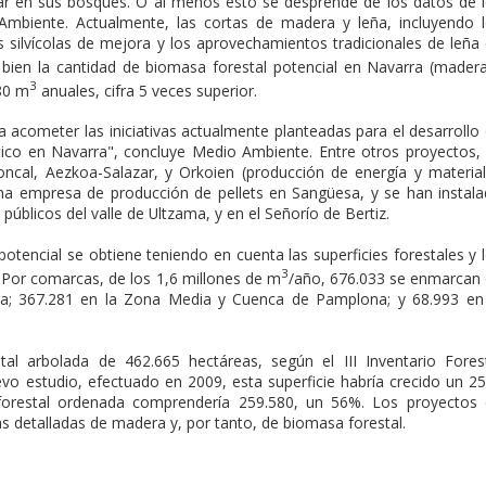
ar en sus bosques. O al menos esto se desprende de los datos de 
mbiente. Actualmente, las cortas de madera y leña, incluyendo 
 silvícolas de mejora y los aprovechamientos tradicionales de leña
 bien la cantidad de biomasa forestal potencial en Navarra (mader
3
80 m
anuales, cifra 5 veces superior.
ra acometer las iniciativas actualmente planteadas para el desarrollo
ico en Navarra", concluye Medio Ambiente. Entre otros proyectos,
ncal, Aezkoa-Salazar, y Orkoien (producción de energía y materia
 una empresa de producción de pellets en Sangüesa, y se han instal
públicos del valle de Ultzama, y en el Señorío de Bertiz.
potencial se obtiene teniendo en cuenta las superficies forestales y 
3
Por comarcas, de los 1,6 millones de m
/año, 676.033 se enmarcan
rica; 367.281 en la Zona Media y Cuenca de Pamplona; y 68.993 en
tal arbolada de 462.665 hectáreas, según el III Inventario Fores
evo estudio, efectuado en 2009, esta superficie habría crecido un 2
 forestal ordenada comprendería 259.580, un 56%. Los proyectos
s detalladas de madera y, por tanto, de biomasa forestal.