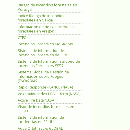
Riesgo de incendios forestales en
Portugal
Índice Riesgo de incendios
forestales en Galicia
Información de riesgo incendios
forestales en Aragón
CTFC
Incendios Forestales MAGRAMA
Sistema de información de
Incendios Forestales de CLM
Sistema de Información Europeo de
Incendios Forestales
EFFIS
Sistema Global de Gestión de
Información sobre Fuegos
(FAO)
GFIMS
Rapid Response - LANCE (NASA)
Vegetation Index NDVI -
Terra
(NASA)
Active Fire Data NASA
Visor de incendios forestales en
EE.UU.
Sistema de información de
Incidencias en EE.UU.
Aqua Orbit Tracks GLOBAL