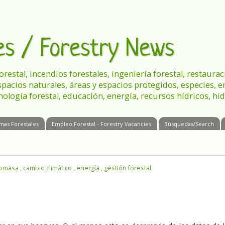
les / Forestry News
 forestal, incendios forestales, ingeniería forestal, restau
spacios naturales, áreas y espacios protegidos, especies, 
nología forestal, educación, energía, recursos hídricos, hid
mas Forestales
Empleo Forestal - Forestry Vacancies
Búsquedas/Search
iomasa
,
cambio climático
,
energía
,
gestión forestal