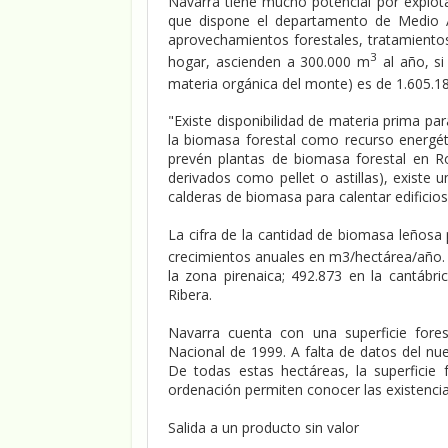
Navarra tiene mucho potencial por explot
que dispone el departamento de Medio A
aprovechamientos forestales, tratamientos
3
hogar, ascienden a 300.000 m
al año, si
materia orgánica del monte) es de 1.605.1
"Existe disponibilidad de materia prima pa
la biomasa forestal como recurso energét
prevén plantas de biomasa forestal en Ro
derivados como pellet o astillas), existe
calderas de biomasa para calentar edificios 
La cifra de la cantidad de biomasa leñosa 
crecimientos anuales en m3/hectárea/año. 
la zona pirenaica; 492.873 en la cantáb
Ribera.
Navarra cuenta con una superficie fores
Nacional de 1999. A falta de datos del nu
De todas estas hectáreas, la superficie
ordenación permiten conocer las existencia
Salida a un producto sin valor