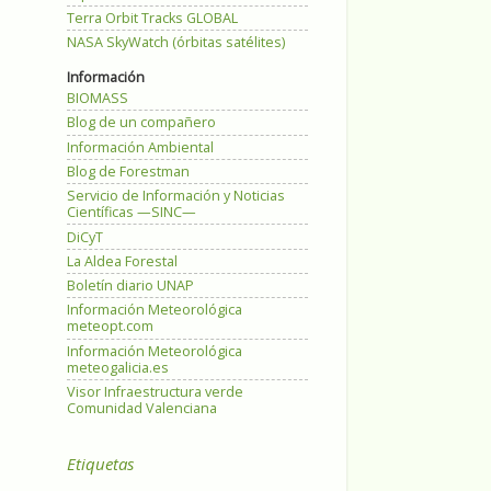
Terra Orbit Tracks GLOBAL
NASA SkyWatch (órbitas satélites)
Información
BIOMASS
Blog de un compañero
Información Ambiental
Blog de Forestman
Servicio de Información y Noticias
Científicas —SINC—
DiCyT
La Aldea Forestal
Boletín diario UNAP
Información Meteorológica
meteopt.com
Información Meteorológica
meteogalicia.es
Visor Infraestructura verde
Comunidad Valenciana
Etiquetas