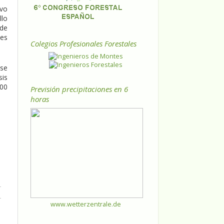
evo
llo
de
ues
Colegios Profesionales Forestales
 se
sis
400
Previsión precipitaciones en 6
horas
www.wetterzentrale.de