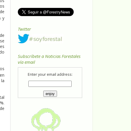
los
los
 de
a y
Twitter
 de
 se
les
ado
Subscríbete a Noticias Forestales
vía email
los
Enter your email address:
 en
 la
tal
5%.
 de