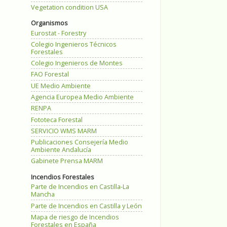
Vegetation condition USA
Organismos
Eurostat - Forestry
Colegio Ingenieros Técnicos
Forestales
Colegio Ingenieros de Montes
FAO Forestal
UE Medio Ambiente
Agencia Europea Medio Ambiente
RENPA
Fototeca Forestal
SERVICIO WMS MARM
Publicaciones Consejería Medio
Ambiente Andalucía
Gabinete Prensa MARM
Incendios Forestales
Parte de Incendios en Castilla-La
Mancha
Parte de Incendios en Castilla y León
Mapa de riesgo de Incendios
Forestales en España