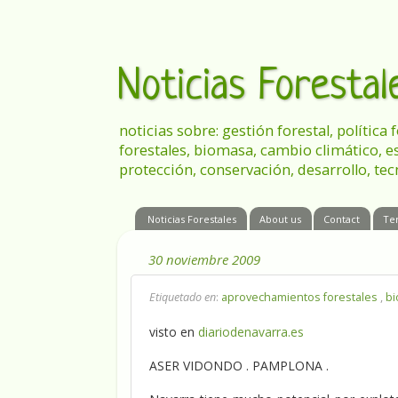
Noticias Foresta
noticias sobre: gestión forestal, política
forestales, biomasa, cambio climático, e
protección, conservación, desarrollo, tec
Noticias Forestales
About us
Contact
Te
30 noviembre 2009
Etiquetado en
:
aprovechamientos forestales
,
b
visto en
diariodenavarra.es
ASER VIDONDO . PAMPLONA .