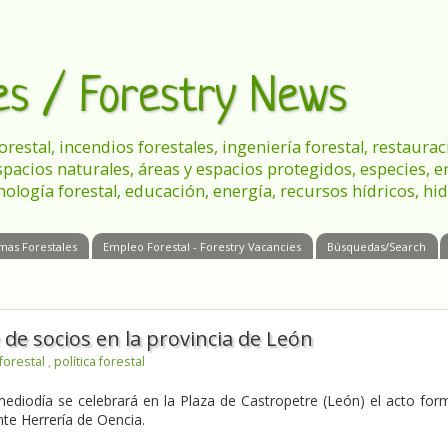
les / Forestry News
 forestal, incendios forestales, ingeniería forestal, restau
spacios naturales, áreas y espacios protegidos, especies, 
nología forestal, educación, energía, recursos hídricos, hid
mas Forestales
Empleo Forestal - Forestry Vacancies
Búsquedas/Search
de socios en la provincia de León
forestal
,
política forestal
mediodía se celebrará en la Plaza de Castropetre (León) el acto for
nte Herrería de Oencia.