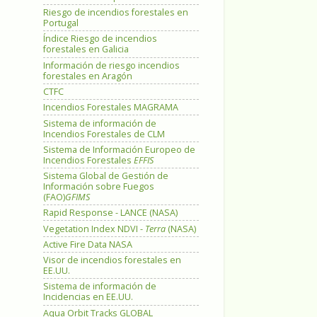
Riesgo de incendios forestales en
Portugal
Índice Riesgo de incendios
forestales en Galicia
Información de riesgo incendios
forestales en Aragón
CTFC
Incendios Forestales MAGRAMA
Sistema de información de
Incendios Forestales de CLM
Sistema de Información Europeo de
Incendios Forestales
EFFIS
Sistema Global de Gestión de
Información sobre Fuegos
(FAO)
GFIMS
Rapid Response - LANCE (NASA)
Vegetation Index NDVI -
Terra
(NASA)
Active Fire Data NASA
Visor de incendios forestales en
EE.UU.
Sistema de información de
Incidencias en EE.UU.
Aqua Orbit Tracks GLOBAL