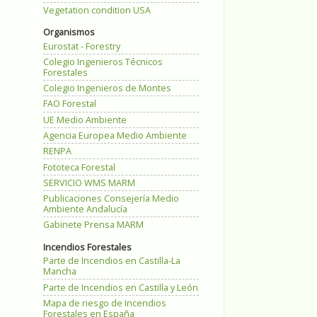
Vegetation condition USA
Organismos
Eurostat - Forestry
Colegio Ingenieros Técnicos
Forestales
Colegio Ingenieros de Montes
FAO Forestal
UE Medio Ambiente
Agencia Europea Medio Ambiente
RENPA
Fototeca Forestal
SERVICIO WMS MARM
Publicaciones Consejería Medio
Ambiente Andalucía
Gabinete Prensa MARM
Incendios Forestales
Parte de Incendios en Castilla-La
Mancha
Parte de Incendios en Castilla y León
Mapa de riesgo de Incendios
Forestales en España