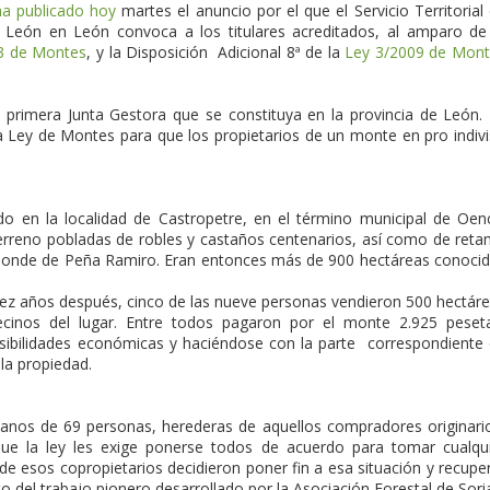
ha publicado hoy
martes el anuncio por el que el Servicio Territorial
y León en León convoca a los titulares acreditados, al amparo de
3 de Montes
, y la Disposición Adicional 8ª de la
Ley 3/2009 de Mon
 primera Junta Gestora que se constituya en la provincia de León.
la Ley de Montes para que los propietarios de un monte en pro indiv
do en la localidad de Castropetre, en el término municipal de Oen
erreno pobladas de robles y castaños centenarios, así como de ret
l Conde de Peña Ramiro. Eran entonces más de 900 hectáreas conoci
Diez años después, cinco de las nueve personas vendieron 500 hectár
ecinos del lugar. Entre todos pagaron por el monte 2.925 peset
sibilidades económicas y haciéndose con la parte correspondiente
 la propiedad.
anos de 69 personas, herederas de aquellos compradores originari
e la ley les exige ponerse todos de acuerdo para tomar cualqu
e esos copropietarios decidieron poner fin a esa situación y recupe
o del trabajo pionero desarrollado por la Asociación Forestal de Sori