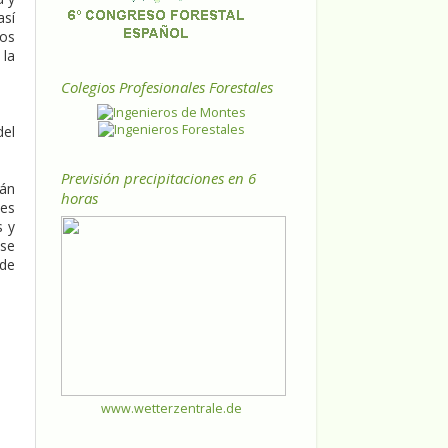
así
los
 la
Colegios Profesionales Forestales
del
Previsión precipitaciones en 6
tán
horas
tes
s y
ase
 de
www.wetterzentrale.de