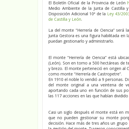
El Boletín Oficial de la Provincia de León
Medio Ambiente de la Junta de Castilla 
Disposición Adicional 10ª de la
Ley 43/200
de Castilla y León
.
La del monte “Herrería de Oencia” será la
Junta Gestora es una figura habilitada en 
puedan gestionarlo y administrarlo.
El monte “Herrería de Oencia” está ubica
(León). Son en torno a 500 hectáreas de t
y brezo. El monte perteneció en origen a
como monte “Herrería de Castropetre”.
En 1910 el noble lo vendió a 9 personas. 
del monte original a una veintena de v
aportando cada uno en función de sus po
las 117 acciones en las que habían dividido
Casi un siglo después el monte está en m
que no pueden gestionar su monte porqu
decisión. Hace más de tres años un grupo d
la gestión del monte. Tuvieron conocimient