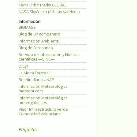
Terra Orbit Tracks GLOBAL
NASA SkyWatch (órbitas satélites)
Información
BIOMASS
Blog de un compañero
Información Ambiental
Blog de Forestman
Servicio de Información y Noticias
Científicas —SINC—
DiCyT
La Aldea Forestal
Boletín diario UNAP
Información Meteorológica
meteopt.com
Información Meteorológica
meteogalicia.es
Visor Infraestructura verde
Comunidad Valenciana
Etiquetas