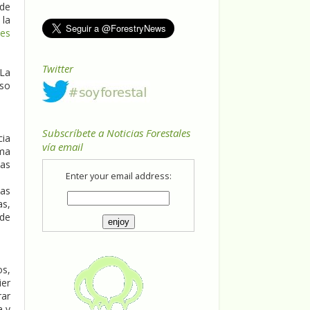
 de
 la
tes
Twitter
 La
iso
Subscríbete a Noticias Forestales
cia
vía email
ama
das
Enter your email address:
eas
as,
 de
os,
ier
rar
a y