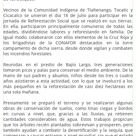
Vecinos de la Comunidad Indígena de Tlaltenango, Tocatic y
Cicacalco se unieron el día 18 de julio para participar en la
Jornada de Reforestación Social que se realizó en sus tierras.
En ella, participaron principalmente comuneros de todas las
edades, dividiéndose labores y reforestando en familia. De
igual modo, colaboraron con ellos elementos de la Cruz Roja y
los brigadistas de la CONAFOR destacados en la torre
campamento de dicha sierra, desde donde vigilan y combaten
los incendios forestales.
Reunidas en el predio de Bajío Largo, tres generaciones
tomaron picos y palas para conservar el medio ambiente. De la
mano de sus padres y abuelos, niños desde los tres o cuatro
años asistieron a esta actividad, con lo que se involucró a los
más pequeños en la reforestación de casi diez hectáreas en
una sola mañana.
Previamente se preparó el terreno y se realizaron algunas
obras de conservación de suelos, como tinas ciegas y bordos
en curvas a nivel, que, gracias a las lluvias, ya retienen
cantidades considerables de agua. Estos trabajos propician
que los árboles recién plantados sobrevivan y prosperen, pero
también ayudan a combatir la desertificación y la sequía, que
comienzan a causar estragos a nivel mundial, sin que el estado