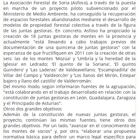
La Asociación Forestal de Soria (Asfoso), a través de la puesta
en marcha de un proyecto piloto subvencionado por el
Ministerio de Medio Ambiente, ha conseguido la recuperación
de espacios forestales abandonados mediante el desarrollo de
modelos de propiedad forestal colectiva a través de la figura
de las juntas gestoras. En concreto, Asfoso ha propiciado la
creación de 18 juntas gestoras de montes en la provincia y
actualmente "está llevando a cabo trabajos previos de
documentación de una quincena de juntas gestoras" con la
esperanza de que fructifiquen en 2011 con la creación de otras
seis: las de los montes 'Mozúa' y 'Umbría y la heredad de la
Iglesia' en Ledrado; 'El quinto de la Soriana', 'El quinto
Guindero' y 'Las Laderas' de Valdeavellano; 'Escampiadilla' de
Villar del Campo y 'Valdeorcón' y 'Los llanos del Mirón, Estepar
bajero y llano del castillo' de Valderromán.
Del mismo modo, según informaron fuentes de la agrupación,
"está colaborando en el trabajo desarrollado en relación con la
constitución de juntas gestoras en León, Guadalajara, Zaragoza
y el Principado de Asturias".
Otros dos grandes objetivos
Además de la constitución de nuevas juntas gestoras, el
proyecto, continúan las mismas fuentes, tiene otros dos
grandes objetivos. Por un lado, "avanzar en el conocimiento de
los montes de socios" y, por otro, "elaborar una propuesta
normativa básica para definir un marco legal específico para