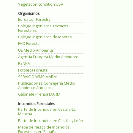
Vegetation condition USA
Organismos
Eurostat - Forestry
Colegio Ingenieros Técnicos
Forestales
Colegio Ingenieros de Montes
FAO Forestal
UE Medio Ambiente
Agencia Europea Medio Ambiente
RENPA
Fototeca Forestal
SERVICIO WMS MARM
Publicaciones Consejería Medio
Ambiente Andalucía
Gabinete Prensa MARM
Incendios Forestales
Parte de Incendios en Castilla-La
Mancha
Parte de Incendios en Castilla y León
Mapa de riesgo de Incendios
Forestales en España