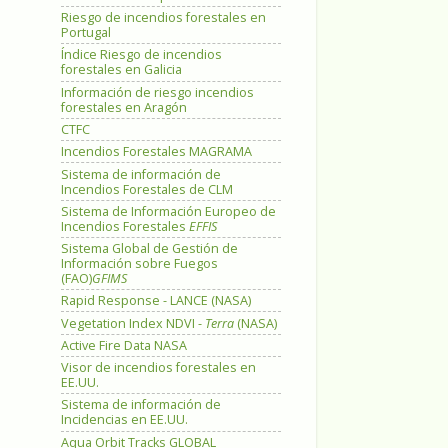
Riesgo de incendios forestales en
Portugal
Índice Riesgo de incendios
forestales en Galicia
Información de riesgo incendios
forestales en Aragón
CTFC
Incendios Forestales MAGRAMA
Sistema de información de
Incendios Forestales de CLM
Sistema de Información Europeo de
Incendios Forestales
EFFIS
Sistema Global de Gestión de
Información sobre Fuegos
(FAO)
GFIMS
Rapid Response - LANCE (NASA)
Vegetation Index NDVI -
Terra
(NASA)
Active Fire Data NASA
Visor de incendios forestales en
EE.UU.
Sistema de información de
Incidencias en EE.UU.
Aqua Orbit Tracks GLOBAL