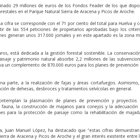
inado 29 millones de euros de los Fondos Feader de los que disp
restales en el Parque Natural Sierra de Aracena y Picos de Aroche.
a cifra se corresponde con el 71 por ciento del total para Huelva y 
tir de las 554 peticiones de propietarios aprobadas bajo los criter
ones generan unos 317.000 jornales y en este apartado es la zona 
ros, está dedicada a la gestión forestal sostenible. La conservació
paisaje y patrimonio natural absorbe 2,2 millones de las subvencio
va un complemento de 870.000 euros para los planes de prevención
a parte, a la realización de fajas y áreas cortafuegos. Asimismo,
ación de dehesas, desbroces y tratamientos selvícolas en general.
ontemplan la plasmación de planes de prevención y proyectos 
a fauna, la construcción de majanos para conejos y la adecuación
ones para la protección de paisaje como la rehabilitación de majad
, Juan Manuel López, ha destacado que "estas cifras demuestran
erra de Aracena y Picos de Aroche y el gran interés existente entre 