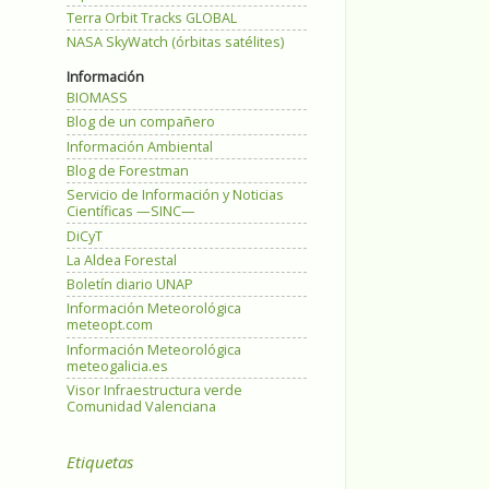
Terra Orbit Tracks GLOBAL
NASA SkyWatch (órbitas satélites)
Información
BIOMASS
Blog de un compañero
Información Ambiental
Blog de Forestman
Servicio de Información y Noticias
Científicas —SINC—
DiCyT
La Aldea Forestal
Boletín diario UNAP
Información Meteorológica
meteopt.com
Información Meteorológica
meteogalicia.es
Visor Infraestructura verde
Comunidad Valenciana
Etiquetas