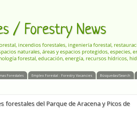
les / Forestry News
 forestal, incendios forestales, ingeniería forestal, restau
spacios naturales, áreas y espacios protegidos, especies, 
nología forestal, educación, energía, recursos hídricos, hid
mas Forestales
Empleo Forestal - Forestry Vacancies
Búsquedas/Search
s forestales del Parque de Aracena y Picos de