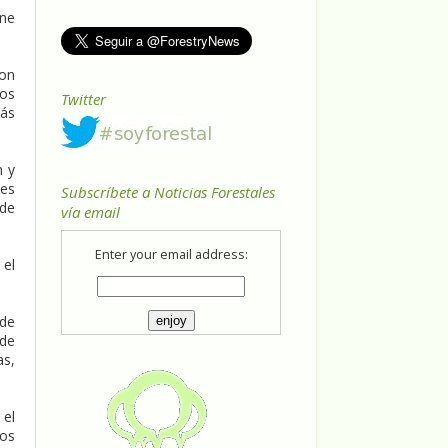
one
con
ios
Twitter
más
n y
nes
Subscríbete a Noticias Forestales
 de
vía email
Enter your email address:
 el
de
 de
as,
 el
los