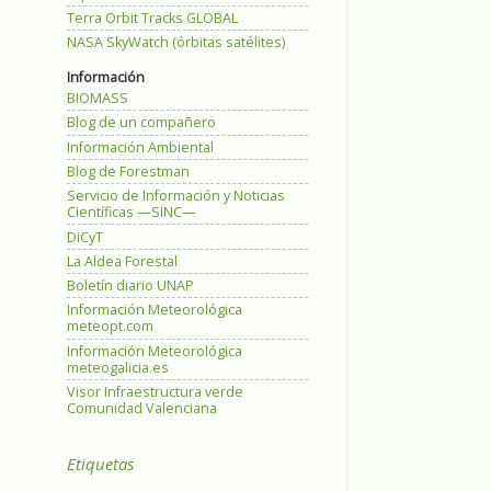
Terra Orbit Tracks GLOBAL
NASA SkyWatch (órbitas satélites)
Información
BIOMASS
Blog de un compañero
Información Ambiental
Blog de Forestman
Servicio de Información y Noticias
Científicas —SINC—
DiCyT
La Aldea Forestal
Boletín diario UNAP
Información Meteorológica
meteopt.com
Información Meteorológica
meteogalicia.es
Visor Infraestructura verde
Comunidad Valenciana
Etiquetas