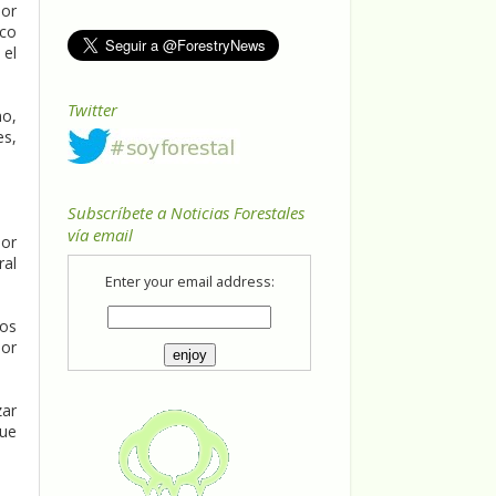
lor
ico
 el
Twitter
no,
es,
Subscríbete a Noticias Forestales
vía email
lor
ral
Enter your email address:
ios
por
zar
que