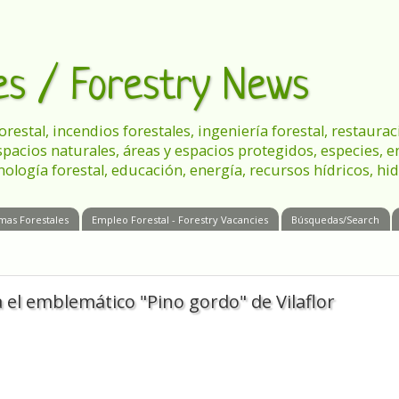
les / Forestry News
 forestal, incendios forestales, ingeniería forestal, restau
spacios naturales, áreas y espacios protegidos, especies, 
nología forestal, educación, energía, recursos hídricos, hid
mas Forestales
Empleo Forestal - Forestry Vacancies
Búsquedas/Search
 el emblemático "Pino gordo" de Vilaflor