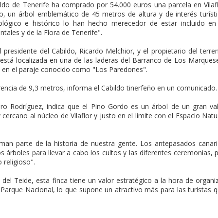
ildo de Tenerife ha comprado por 54.000 euros una parcela en Vilaf
, un árbol emblemático de 45 metros de altura y de interés turíst
lógico e histórico lo han hecho merecedor de estar incluido en
ales y de la Flora de Tenerife".
 presidente del Cabildo, Ricardo Melchior, y el propietario del terre
está localizada en una de las laderas del Barranco de Los Marques
 en el paraje conocido como "Los Paredones".
erencia de 9,3 metros, informa el Cabildo tinerfeño en un comunicado.
ro Rodríguez, indica que el Pino Gordo es un árbol de un gran va
cercano al núcleo de Vilaflor y justo en el límite con el Espacio Natu
rman parte de la historia de nuestra gente. Los antepasados canar
s árboles para llevar a cabo los cultos y las diferentes ceremonias, 
 religioso".
 del Teide, esta finca tiene un valor estratégico a la hora de organi
 Parque Nacional, lo que supone un atractivo más para las turistas 