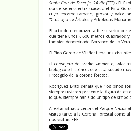
Santa Cruz de Tenerife, 24 dic (EFE).-
El Cab
donde se encuentra ubicado el Pino Gordo
cuyo enorme tamaño, grosor y valor bio
"Catálogo de Árboles y Arboledas Monument
El acto de compraventa fue suscrito por el
que tiene unos 6.600 metros cuadrados y 
también denominado Barranco de La Vera,
El Pino Gordo de Vilaflor tiene una circunf
El consejero de Medio Ambiente, Wladimi
biológico e histórico, que está situado muy 
Protegido de la corona forestal.
Rodríguez Brito señala que "los pinos fo
siempre tuvieron presente la figura de esto
lo que, siempre han sido un tipo de símbolo
Al estar situado cerca del Parque Nacional
visitas tanto a la Corona Forestal como al
nos visitan. EFE