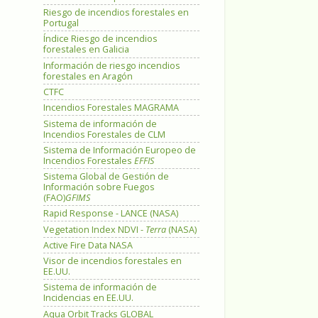
Riesgo de incendios forestales en
Portugal
Índice Riesgo de incendios
forestales en Galicia
Información de riesgo incendios
forestales en Aragón
CTFC
Incendios Forestales MAGRAMA
Sistema de información de
Incendios Forestales de CLM
Sistema de Información Europeo de
Incendios Forestales
EFFIS
Sistema Global de Gestión de
Información sobre Fuegos
(FAO)
GFIMS
Rapid Response - LANCE (NASA)
Vegetation Index NDVI -
Terra
(NASA)
Active Fire Data NASA
Visor de incendios forestales en
EE.UU.
Sistema de información de
Incidencias en EE.UU.
Aqua Orbit Tracks GLOBAL