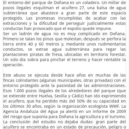
El entorno del parque de Doñana es un coladero. Un millar de
pozos ilegales esquilman el acuífero 27, una balsa de agua
subterránea que abastece a gran parte de este espacio
protegido. Las promesas incumplidas de acabar con las
extracciones y la dificultad de perseguir judicialmente estas
conductas han provocado que el expolio quede impune.
Ser un ladrón de agua no es muy complicado en Doñana.
Primero se talan los pinos que molestan, después se perfora la
tierra entre 40 y 60 metros y, mediante unos rudimentarios
conductos, se extrae agua subterránea para regar las
plantaciones piratas de fresa, ubicadas en territorio forestal.
Un solo día sobra para pinchar el terreno y hacer rentable la
operación.
Este abuso se ejecuta desde hace años en muchas de las
fincas colindantes (algunas municipales, otras privadas) con el
entorno protegido ante la pasividad de las administraciones.
Esos 1.000 pozos ilegales de los alrededores del parque (que
se extiende entre Huelva, Sevilla y Cádiz) han ido exprimiendo
el acuífero, que ha perdido más del 50% de su capacidad en
los últimos 30 años, según la organización ecologista WWF. La
Agencia Andaluza del Agua ya alertó en un informe de 2009
del riesgo que suponía para Doñana la agricultura y el turismo.
La conclusión del estudio no dejaba dudas: gran parte del
acuífero se encontraba en un estado de precaución, peligro o