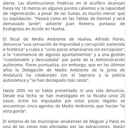
alerta. Las disminuciones freáticas en el acuífero alcanzan
hasta los 18 metros en algunos puntos calientes y la capacidad
de regeneración, a pesar de las lluvias, es mucho menor que
su explotación. "Pasará como en las Tablas de Daimiel y será
demasiado tarde", advierte Juan Romero, portavoz de
Ecologistas en Acción en Huelva.
El fiscal de Medio Ambiente de Huelva, Alfredo Flores,
denuncia "una sensación de impunidad y corrupción sostenida
e histórica" y culpa a "unos pocos empresarios sin escrúpulos",
a la "connivencia de algunos ayuntamientos" y a una gestión
"cuestionable y descuidada" por parte de la Administración
autónoma. Flores puntualiza, sin embargo, que en los últimos
años la Delegación de Medio Ambiente de la Junta de
Andalucía ha colaborado con el Seprona y la policía
autonómica y "se han destapado más casos".
Hasta 2005 no se había presentado ni una sola denuncia.
Desde esa fecha se han investigado en la fiscalía unos 20
casos. Entre los imputados por estos pozos ilegales se
encuentran cinco agentes de Medio Ambiente, que hacían "la
vista gorda".
El entorno de los municipios onubenses de Moguer y Palos es
una de las zonas más afectadas por las extracciones. Según