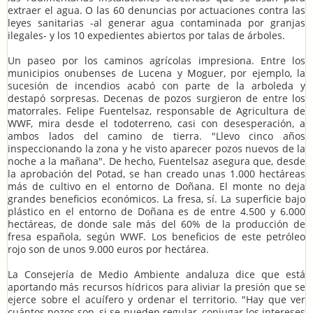
extraer el agua. O las 60 denuncias por actuaciones contra las
leyes sanitarias -al generar agua contaminada por granjas
ilegales- y los 10 expedientes abiertos por talas de árboles.
Un paseo por los caminos agrícolas impresiona. Entre los
municipios onubenses de Lucena y Moguer, por ejemplo, la
sucesión de incendios acabó con parte de la arboleda y
destapó sorpresas. Decenas de pozos surgieron de entre los
matorrales. Felipe Fuentelsaz, responsable de Agricultura de
WWF, mira desde el todoterreno, casi con desesperación, a
ambos lados del camino de tierra. "Llevo cinco años
inspeccionando la zona y he visto aparecer pozos nuevos de la
noche a la mañana". De hecho, Fuentelsaz asegura que, desde
la aprobación del Potad, se han creado unas 1.000 hectáreas
más de cultivo en el entorno de Doñana. El monte no deja
grandes beneficios económicos. La fresa, sí. La superficie bajo
plástico en el entorno de Doñana es de entre 4.500 y 6.000
hectáreas, de donde sale más del 60% de la producción de
fresa española, según WWF. Los beneficios de este petróleo
rojo son de unos 9.000 euros por hectárea.
La Consejería de Medio Ambiente andaluza dice que está
aportando más recursos hídricos para aliviar la presión que se
ejerce sobre el acuífero y ordenar el territorio. "Hay que ver
cuántos pozos son, si se pueden regular, conjugar los intereses