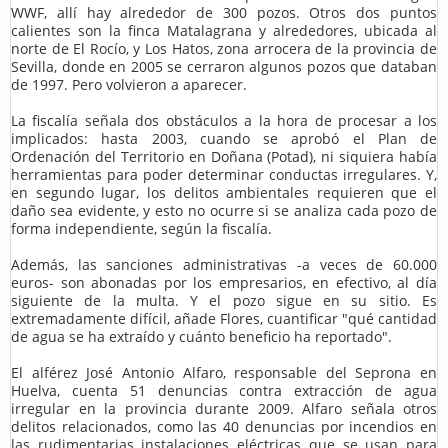
WWF, allí hay alrededor de 300 pozos. Otros dos puntos
calientes son la finca Matalagrana y alrededores, ubicada al
norte de El Rocío, y Los Hatos, zona arrocera de la provincia de
Sevilla, donde en 2005 se cerraron algunos pozos que databan
de 1997. Pero volvieron a aparecer.
La fiscalía señala dos obstáculos a la hora de procesar a los
implicados: hasta 2003, cuando se aprobó el Plan de
Ordenación del Territorio en Doñana (Potad), ni siquiera había
herramientas para poder determinar conductas irregulares. Y,
en segundo lugar, los delitos ambientales requieren que el
daño sea evidente, y esto no ocurre si se analiza cada pozo de
forma independiente, según la fiscalía.
Además, las sanciones administrativas -a veces de 60.000
euros- son abonadas por los empresarios, en efectivo, al día
siguiente de la multa. Y el pozo sigue en su sitio. Es
extremadamente difícil, añade Flores, cuantificar "qué cantidad
de agua se ha extraído y cuánto beneficio ha reportado".
El alférez José Antonio Alfaro, responsable del Seprona en
Huelva, cuenta 51 denuncias contra extracción de agua
irregular en la provincia durante 2009. Alfaro señala otros
delitos relacionados, como las 40 denuncias por incendios en
las rudimentarias instalaciones eléctricas que se usan para