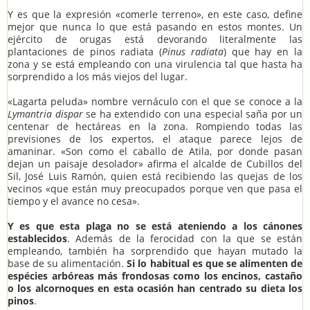
Y es que la expresión «comerle terreno», en este caso, define
mejor que nunca lo que está pasando en estos montes. Un
ejército de orugas está devorando literalmente las
plantaciones de pinos radiata (
Pinus radiata
) que hay en la
zona y se está empleando con una virulencia tal que hasta ha
sorprendido a los más viejos del lugar.
«Lagarta peluda» nombre vernáculo con el que se conoce a la
Lymantria dispar
se ha extendido con una especial saña por un
centenar de hectáreas en la zona. Rompiendo todas las
previsiones de los expertos, el ataque parece lejos de
amaninar. «Son como el caballo de Atila, por donde pasan
dejan un paisaje desolador» afirma el alcalde de Cubillos del
Sil, José Luis Ramón, quien está recibiendo las quejas de los
vecinos «que están muy preocupados porque ven que pasa el
tiempo y el avance no cesa».
Y es que esta plaga no se está ateniendo a los cánones
establecidos
. Además de la ferocidad con la que se están
empleando, también ha sorprendido que hayan mutado la
base de su alimentación.
Si lo habitual es que se alimenten de
espécies arbóreas más frondosas como los encinos, castaño
o los alcornoques en esta ocasión han centrado su dieta los
pinos
.