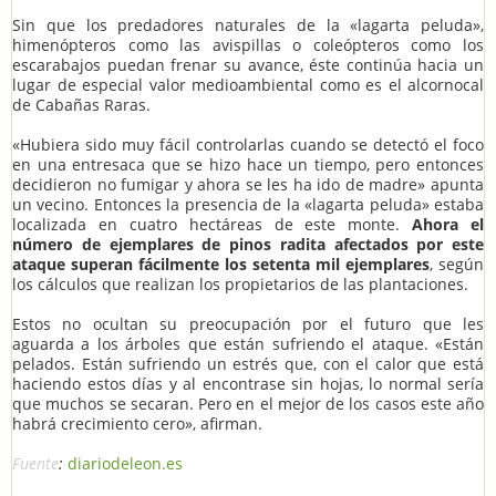
Sin que los predadores naturales de la «lagarta peluda»,
himenópteros como las avispillas o coleópteros como los
escarabajos puedan frenar su avance, éste continúa hacia un
lugar de especial valor medioambiental como es el alcornocal
de Cabañas Raras.
«Hubiera sido muy fácil controlarlas cuando se detectó el foco
en una entresaca que se hizo hace un tiempo, pero entonces
decidieron no fumigar y ahora se les ha ido de madre» apunta
un vecino. Entonces la presencia de la «lagarta peluda» estaba
localizada en cuatro hectáreas de este monte.
Ahora el
número de ejemplares de pinos radita afectados por este
ataque superan fácilmente los setenta mil ejemplares
, según
los cálculos que realizan los propietarios de las plantaciones.
Estos no ocultan su preocupación por el futuro que les
aguarda a los árboles que están sufriendo el ataque. «Están
pelados. Están sufriendo un estrés que, con el calor que está
haciendo estos días y al encontrase sin hojas, lo normal sería
que muchos se secaran. Pero en el mejor de los casos este año
habrá crecimiento cero», afirman.
Fuente
:
diariodeleon.es