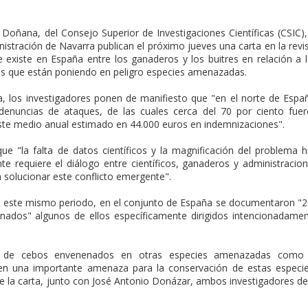
 Doñana, del Consejo Superior de Investigaciones Científicas (CSIC),
nistración de Navarra publican el próximo jueves una carta en la revi
que existe en España entre los ganaderos y los buitres en relación a 
s que están poniendo en peligro especies amenazadas.
a, los investigadores ponen de manifiesto que "en el norte de Espa
enuncias de ataques, de las cuales cerca del 70 por ciento fue
ste medio anual estimado en 44.000 euros en indemnizaciones".
ue "la falta de datos científicos y la magnificación del problema 
 requiere el diálogo entre científicos, ganaderos y administracio
n solucionar este conflicto emergente".
e este mismo periodo, en el conjunto de España se documentaron "
nados" algunos de ellos específicamente dirigidos intencionadame
gal de cebos envenenados en otras especies amenazadas como 
en una importante amenaza para la conservación de estas especi
de la carta, junto con José Antonio Donázar, ambos investigadores de