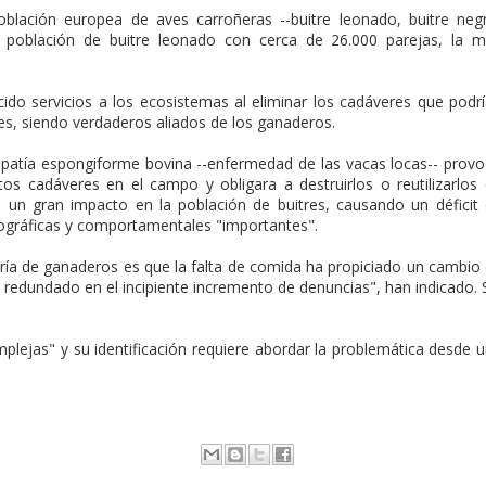
oblación europea de aves carroñeras --buitre leonado, buitre neg
a población de buitre leonado con cerca de 26.000 parejas, la 
cido servicios a los ecosistemas al eliminar los cadáveres que podr
es, siendo verdaderos aliados de los ganaderos.
opatía espongiforme bovina --enfermedad de las vacas locas-- prov
os cadáveres en el campo y obligara a destruirlos o reutilizarlos
o un gran impacto en la población de buitres, causando un déficit
gráficas y comportamentales "importantes".
oría de ganaderos es que la falta de comida ha propiciado un cambio
 redundado en el incipiente incremento de denuncias", han indicado. 
plejas" y su identificación requiere abordar la problemática desde 