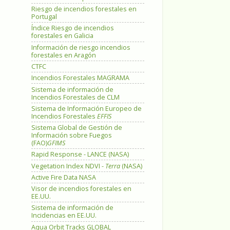
Riesgo de incendios forestales en
Portugal
Índice Riesgo de incendios
forestales en Galicia
Información de riesgo incendios
forestales en Aragón
CTFC
Incendios Forestales MAGRAMA
Sistema de información de
Incendios Forestales de CLM
Sistema de Información Europeo de
Incendios Forestales
EFFIS
Sistema Global de Gestión de
Información sobre Fuegos
(FAO)
GFIMS
Rapid Response - LANCE (NASA)
Vegetation Index NDVI -
Terra
(NASA)
Active Fire Data NASA
Visor de incendios forestales en
EE.UU.
Sistema de información de
Incidencias en EE.UU.
Aqua Orbit Tracks GLOBAL