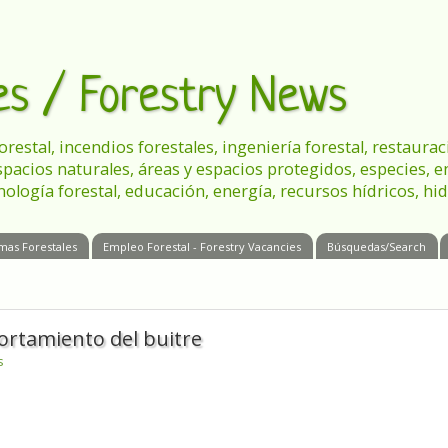
les / Forestry News
 forestal, incendios forestales, ingeniería forestal, restau
spacios naturales, áreas y espacios protegidos, especies, 
nología forestal, educación, energía, recursos hídricos, hid
mas Forestales
Empleo Forestal - Forestry Vacancies
Búsquedas/Search
portamiento del buitre
s