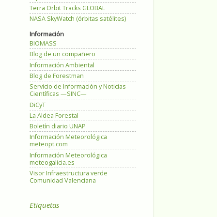
Terra Orbit Tracks GLOBAL
NASA SkyWatch (órbitas satélites)
Información
BIOMASS
Blog de un compañero
Información Ambiental
Blog de Forestman
Servicio de Información y Noticias
Científicas —SINC—
DiCyT
La Aldea Forestal
Boletín diario UNAP
Información Meteorológica
meteopt.com
Información Meteorológica
meteogalicia.es
Visor Infraestructura verde
Comunidad Valenciana
Etiquetas