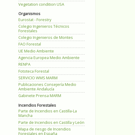
Vegetation condition USA
Organismos
Eurostat - Forestry
Colegio Ingenieros Técnicos
Forestales
Colegio Ingenieros de Montes
FAO Forestal
UE Medio Ambiente
Agencia Europea Medio Ambiente
RENPA
Fototeca Forestal
SERVICIO WMS MARM
Publicaciones Consejería Medio
Ambiente Andalucía
Gabinete Prensa MARM
Incendios Forestales
Parte de Incendios en Castilla-La
Mancha
Parte de Incendios en Castilla y León
Mapa de riesgo de Incendios
Forestales en España