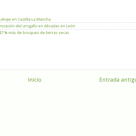
salvaje en Castilla-La Mancha
lonización del urogallo en décadas en León
n 47 % más de bosques de tierras secas
Inicio
Entrada antig