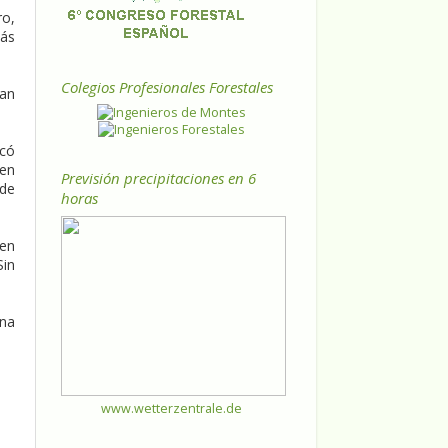
ro,
más
Colegios Profesionales Forestales
ían
ocó
 en
Previsión precipitaciones en 6
 de
horas
 en
Sin
una
www.wetterzentrale.de