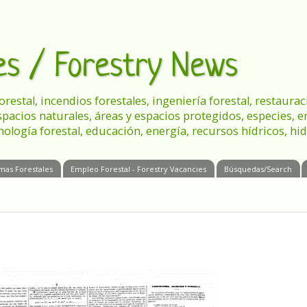
les / Forestry News
 forestal, incendios forestales, ingeniería forestal, restau
spacios naturales, áreas y espacios protegidos, especies, 
nología forestal, educación, energía, recursos hídricos, hid
mas Forestales
Empleo Forestal - Forestry Vacancies
Búsquedas/Search