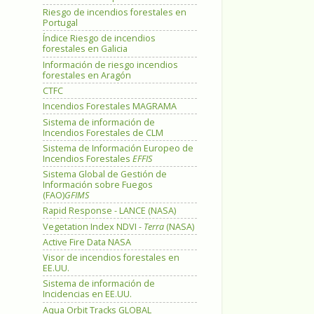
Riesgo de incendios forestales en
Portugal
Índice Riesgo de incendios
forestales en Galicia
Información de riesgo incendios
forestales en Aragón
CTFC
Incendios Forestales MAGRAMA
Sistema de información de
Incendios Forestales de CLM
Sistema de Información Europeo de
Incendios Forestales
EFFIS
Sistema Global de Gestión de
Información sobre Fuegos
(FAO)
GFIMS
Rapid Response - LANCE (NASA)
Vegetation Index NDVI -
Terra
(NASA)
Active Fire Data NASA
Visor de incendios forestales en
EE.UU.
Sistema de información de
Incidencias en EE.UU.
Aqua Orbit Tracks GLOBAL