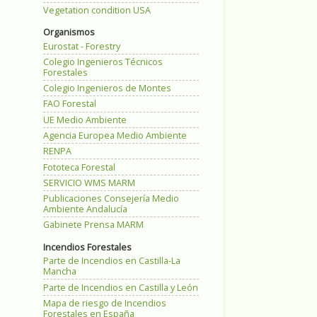
Vegetation condition USA
Organismos
Eurostat - Forestry
Colegio Ingenieros Técnicos
Forestales
Colegio Ingenieros de Montes
FAO Forestal
UE Medio Ambiente
Agencia Europea Medio Ambiente
RENPA
Fototeca Forestal
SERVICIO WMS MARM
Publicaciones Consejería Medio
Ambiente Andalucía
Gabinete Prensa MARM
Incendios Forestales
Parte de Incendios en Castilla-La
Mancha
Parte de Incendios en Castilla y León
Mapa de riesgo de Incendios
Forestales en España