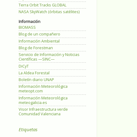
Terra Orbit Tracks GLOBAL
NASA SkyWatch (órbitas satélites)
Información
BIOMASS
Blog de un compañero
Información Ambiental
Blog de Forestman
Servicio de Información y Noticias
Científicas —SINC—
DiCyT
La Aldea Forestal
Boletín diario UNAP
Información Meteorológica
meteopt.com
Información Meteorológica
meteogalicia.es
Visor Infraestructura verde
Comunidad Valenciana
Etiquetas