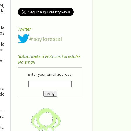
AM)
 la
 la
Twitter
tos
 la
zos
Subscríbete a Noticias Forestales
tos
vía email
Enter your email address:
ero
 de
as.
aló
cto