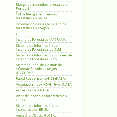
Riesgo de incendios forestales en
Portugal
Índice Riesgo de incendios
forestales en Galicia
Información de riesgo incendios
forestales en Aragón
CTFC
Incendios Forestales MAGRAMA
Sistema de información de
Incendios Forestales de CLM
Sistema de Información Europeo de
Incendios Forestales
EFFIS
Sistema Global de Gestión de
Información sobre Fuegos
(FAO)
GFIMS
Rapid Response - LANCE (NASA)
Vegetation Index NDVI -
Terra
(NASA)
Active Fire Data NASA
Visor de incendios forestales en
EE.UU.
Sistema de información de
Incidencias en EE.UU.
Aqua Orbit Tracks GLOBAL