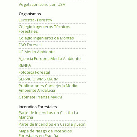
Vegetation condition USA
Organismos
Eurostat - Forestry
Colegio Ingenieros Técnicos
Forestales
Colegio Ingenieros de Montes
FAO Forestal
UE Medio Ambiente
Agencia Europea Medio Ambiente
RENPA
Fototeca Forestal
SERVICIO WMS MARM
Publicaciones Consejería Medio
Ambiente Andalucía
Gabinete Prensa MARM
Incendios Forestales
Parte de Incendios en Castilla-La
Mancha
Parte de Incendios en Castilla y León
Mapa de riesgo de Incendios
Forestales en España