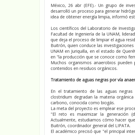
México, 26 abr (EFE).- Un grupo de inv
desarrolló un proceso para generar hidróg
idea de obtener energía limpia, informó es
Los científicos del Laboratorio de Invest
Facultad de Ingeniería de la UNAM, lider
que deja el proceso de limpiar el agua res
Buitrón, quien conduce las investigaciones
UNAM en Juriquilla, en el estado de Queré
en "la producción que se conoce como fer
Muchos organismos anaerobios pueden pro
contenidos en residuos orgánicos.
Tratamiento de aguas negras por vía anae
En el tratamiento de las aguas negras 
clostridium degradan la materia orgánic
carbono, conocida como biogás.
La meta del proyecto es emplear ese proces
"El reto es maximizar la generación (
Actualmente, estudiamos cómo hacer que 
Buitrón, coordinador general del LIPATA.
El académico precisó que "el principal int