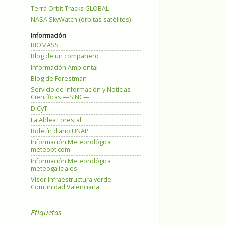
Terra Orbit Tracks GLOBAL
NASA SkyWatch (órbitas satélites)
Información
BIOMASS
Blog de un compañero
Información Ambiental
Blog de Forestman
Servicio de Información y Noticias
Científicas —SINC—
DiCyT
La Aldea Forestal
Boletín diario UNAP
Información Meteorológica
meteopt.com
Información Meteorológica
meteogalicia.es
Visor Infraestructura verde
Comunidad Valenciana
Etiquetas