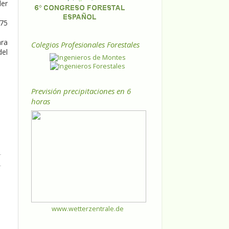
der
,75
ara
Colegios Profesionales Forestales
del
Previsión precipitaciones en 6
horas
www.wetterzentrale.de