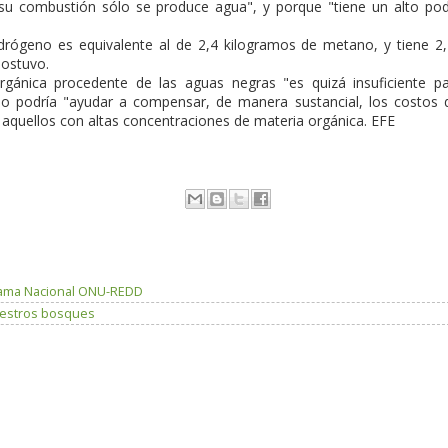
u combustión sólo se produce agua", y porque "tiene un alto po
idrógeno es equivalente al de 2,4 kilogramos de metano, y tiene 2
sostuvo.
rgánica procedente de las aguas negras "es quizá insuficiente p
so podría "ayudar a compensar, de manera sustancial, los costos 
 aquellos con altas concentraciones de materia orgánica. EFE
grama Nacional ONU-REDD
uestros bosques