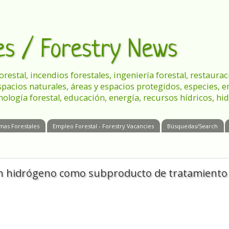
les / Forestry News
 forestal, incendios forestales, ingeniería forestal, restau
spacios naturales, áreas y espacios protegidos, especies, 
nología forestal, educación, energía, recursos hídricos, hid
mas Forestales
Empleo Forestal - Forestry Vacancies
Búsquedas/Search
an hidrógeno como subproducto de tratamiento