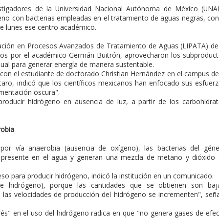
estigadores de la Universidad Nacional Autónoma de México (UN
eno con bacterias empleadas en el tratamiento de aguas negras, con
te lunes ese centro académico.
igación en Procesos Avanzados de Tratamiento de Aguas (LIPATA) de
ados por el académico Germán Buitrón, aprovecharon los subproduc
idual para generar energía de manera sustentable.
 con el estudiante de doctorado Christian Hernández en el campus de
taro, indicó que los científicos mexicanos han enfocado sus esfuer
mentación oscura".
ducir hidrógeno en ausencia de luz, a partir de los carbohidra
robia
por vía anaerobia (ausencia de oxígeno), las bacterias del gén
a presente en el agua y generan una mezcla de metano y dióxido
o para producir hidrógeno, indicó la institución en un comunicado.
de hidrógeno), porque las cantidades que se obtienen son baj
las velocidades de producción del hidrógeno se incrementen", señ
erés" en el uso del hidrógeno radica en que "no genera gases de efe