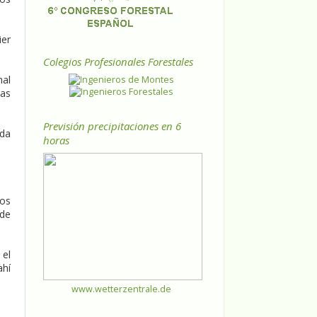
ier
Colegios Profesionales Forestales
mal
las
Previsión precipitaciones en 6
ada
horas
ros
 de
 el
ahí
www.wetterzentrale.de