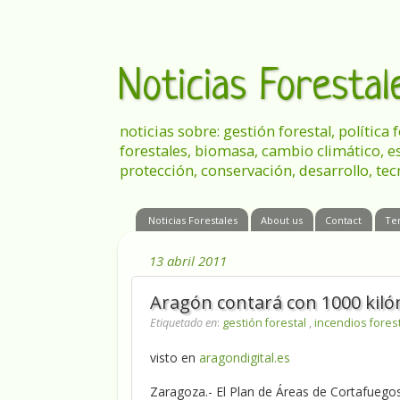
Noticias Foresta
noticias sobre: gestión forestal, política
forestales, biomasa, cambio climático, e
protección, conservación, desarrollo, tec
Noticias Forestales
About us
Contact
Te
13 abril 2011
Aragón contará con 1000 kiló
Etiquetado en
:
gestión forestal
,
incendios fores
visto en
aragondigital.es
Zaragoza.- El Plan de Áreas de Cortafuego