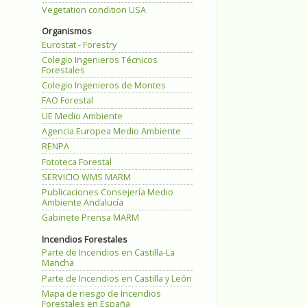
Vegetation condition USA
Organismos
Eurostat - Forestry
Colegio Ingenieros Técnicos
Forestales
Colegio Ingenieros de Montes
FAO Forestal
UE Medio Ambiente
Agencia Europea Medio Ambiente
RENPA
Fototeca Forestal
SERVICIO WMS MARM
Publicaciones Consejería Medio
Ambiente Andalucía
Gabinete Prensa MARM
Incendios Forestales
Parte de Incendios en Castilla-La
Mancha
Parte de Incendios en Castilla y León
Mapa de riesgo de Incendios
Forestales en España