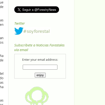
que
 de
nas
Twitter
 en
pan
los
Subscríbete a Noticias Forestales
vía email
aña
Enter your email address:
 de
del
ado
nas
 ha
nas
tos