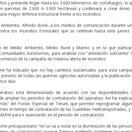
años y pretende llegar hasta los 3.000 kilómetros de cortafuegos, lo 
 en parcelas de 2.000 ó 3.000 hectáreas y conllevará a crear áreas
una mayor defensa estructural frente a los incendios.
o Ambiente, Alfredo Boné, a los medios de comunicación durante u
ontra los Incendios Forestales que se celebran hasta este jueves
io de Medio Ambiente, Medio Rural y Marino y en la que partici
 Comunidades Autónomas, para analizar con “antelación suficiente” 
 comienzo de la campaña de máxima alerta de incendios.
oné ha indicado que no hay cambios sustanciales para esta camp
o previsto de todas las quemas agrícolas autorizadas y la publicación
nce días.
erativo está dimensionado de acuerdo con las disponibilidades 
e ampliar los periodos de contratación del operativo. Así ha explic
más” del Fondo Especial de Teruel, que permite reprogramar algu
 mes el tiempo de contratación de las Cuadrillas Helitransportadas, y
MARM para ir avanzando en el periodo de contratación.
corte presupuestario “no se va a notar en la disminución de las perso
tiempo de contratación” porque “hemos preferido mantener los pues