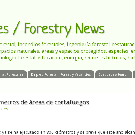
les / Forestry News
 forestal, incendios forestales, ingeniería forestal, restau
spacios naturales, áreas y espacios protegidos, especies, 
nología forestal, educación, energía, recursos hídricos, hid
mas Forestales
Empleo Forestal - Forestry Vacancies
Búsquedas/Search
metros de áreas de cortafuegos
tales
s ya se ha ejecutado en 800 kilómetros y se prevé que este año alca