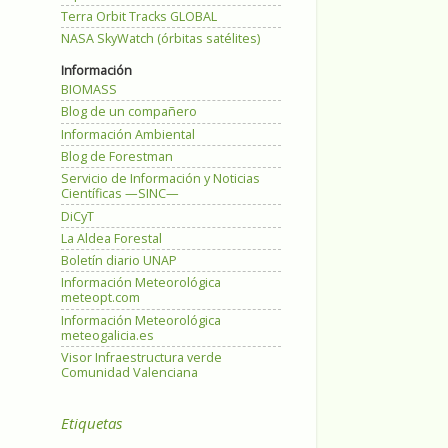
Terra Orbit Tracks GLOBAL
NASA SkyWatch (órbitas satélites)
Información
BIOMASS
Blog de un compañero
Información Ambiental
Blog de Forestman
Servicio de Información y Noticias
Científicas —SINC—
DiCyT
La Aldea Forestal
Boletín diario UNAP
Información Meteorológica
meteopt.com
Información Meteorológica
meteogalicia.es
Visor Infraestructura verde
Comunidad Valenciana
Etiquetas