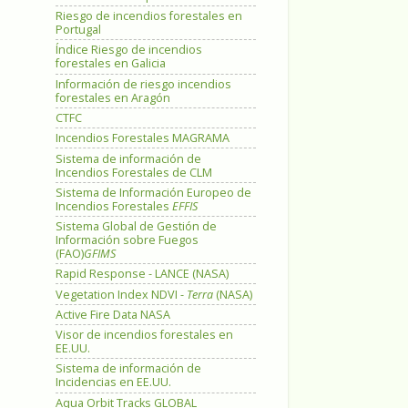
Riesgo de incendios forestales en
Portugal
Índice Riesgo de incendios
forestales en Galicia
Información de riesgo incendios
forestales en Aragón
CTFC
Incendios Forestales MAGRAMA
Sistema de información de
Incendios Forestales de CLM
Sistema de Información Europeo de
Incendios Forestales
EFFIS
Sistema Global de Gestión de
Información sobre Fuegos
(FAO)
GFIMS
Rapid Response - LANCE (NASA)
Vegetation Index NDVI -
Terra
(NASA)
Active Fire Data NASA
Visor de incendios forestales en
EE.UU.
Sistema de información de
Incidencias en EE.UU.
Aqua Orbit Tracks GLOBAL