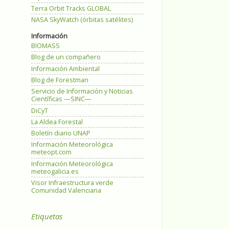
Terra Orbit Tracks GLOBAL
NASA SkyWatch (órbitas satélites)
Información
BIOMASS
Blog de un compañero
Información Ambiental
Blog de Forestman
Servicio de Información y Noticias
Científicas —SINC—
DiCyT
La Aldea Forestal
Boletín diario UNAP
Información Meteorológica
meteopt.com
Información Meteorológica
meteogalicia.es
Visor Infraestructura verde
Comunidad Valenciana
Etiquetas