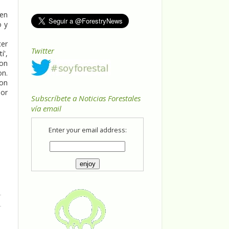
 en
o y
cer
Twitter
í',
con
on.
con
sor
Subscríbete a Noticias Forestales
vía email
Enter your email address: