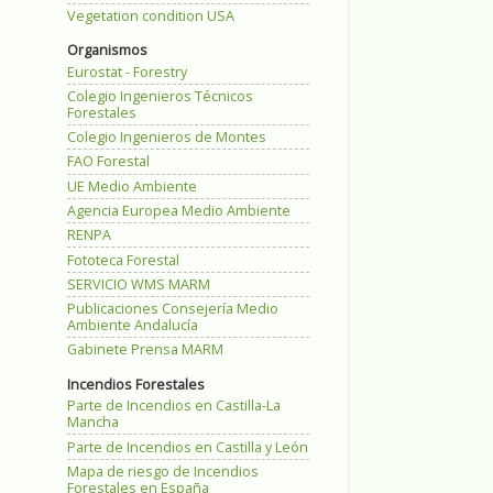
Vegetation condition USA
Organismos
Eurostat - Forestry
Colegio Ingenieros Técnicos
Forestales
Colegio Ingenieros de Montes
FAO Forestal
UE Medio Ambiente
Agencia Europea Medio Ambiente
RENPA
Fototeca Forestal
SERVICIO WMS MARM
Publicaciones Consejería Medio
Ambiente Andalucía
Gabinete Prensa MARM
Incendios Forestales
Parte de Incendios en Castilla-La
Mancha
Parte de Incendios en Castilla y León
Mapa de riesgo de Incendios
Forestales en España