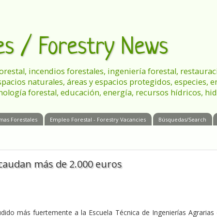
les / Forestry News
 forestal, incendios forestales, ingeniería forestal, restau
spacios naturales, áreas y espacios protegidos, especies, 
nología forestal, educación, energía, recursos hídricos, hid
mas Forestales
Empleo Forestal - Forestry Vacancies
Búsquedas/Search
ecaudan más de 2.000 euros
udido más fuertemente a la Escuela Técnica de Ingenierías Agrarias