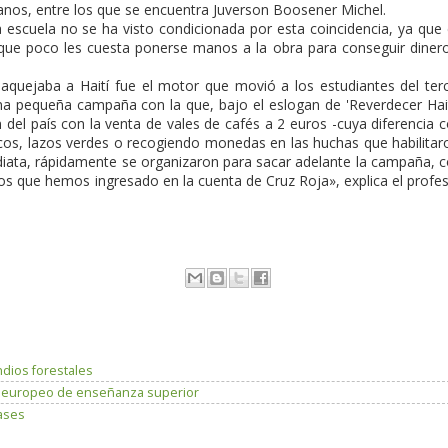
anos, entre los que se encuentra Juverson Boosener Michel.
a escuela no se ha visto condicionada por esta coincidencia, ya que
que poco les cuesta ponerse manos a la obra para conseguir diner
aquejaba a Haití fue el motor que movió a los estudiantes del ter
una pequeña campaña con la que, bajo el eslogan de 'Reverdecer Hait
del país con la venta de vales de cafés a 2 euros -cuya diferencia 
rescos, lazos verdes o recogiendo monedas en las huchas que habilitar
diata, rápidamente se organizaron para sacar adelante la campaña, 
 que hemos ingresado en la cuenta de Cruz Roja», explica el profe
dios forestales
io europeo de enseñanza superior
bases