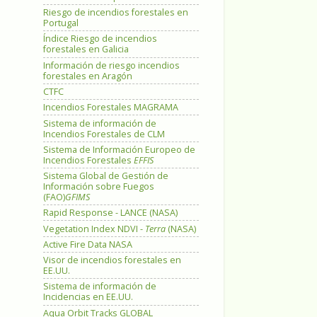
Riesgo de incendios forestales en
Portugal
Índice Riesgo de incendios
forestales en Galicia
Información de riesgo incendios
forestales en Aragón
CTFC
Incendios Forestales MAGRAMA
Sistema de información de
Incendios Forestales de CLM
Sistema de Información Europeo de
Incendios Forestales
EFFIS
Sistema Global de Gestión de
Información sobre Fuegos
(FAO)
GFIMS
Rapid Response - LANCE (NASA)
Vegetation Index NDVI -
Terra
(NASA)
Active Fire Data NASA
Visor de incendios forestales en
EE.UU.
Sistema de información de
Incidencias en EE.UU.
Aqua Orbit Tracks GLOBAL