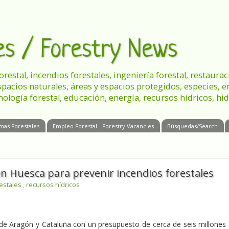
les / Forestry News
 forestal, incendios forestales, ingeniería forestal, restau
spacios naturales, áreas y espacios protegidos, especies, 
nología forestal, educación, energía, recursos hídricos, hid
mas Forestales
Empleo Forestal - Forestry Vacancies
Búsquedas/Search
en Huesca para prevenir incendios forestales
restales
,
recursos hídricos
de Aragón y Cataluña con un presupuesto de cerca de seis millones