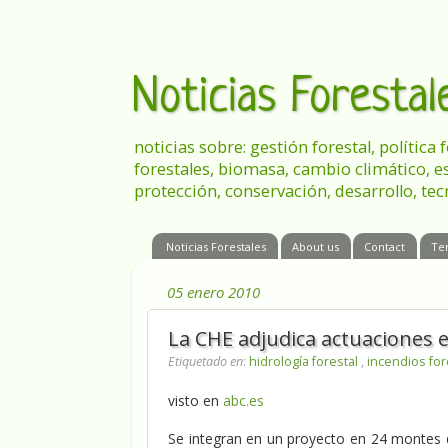
Noticias Foresta
noticias sobre: gestión forestal, política
forestales, biomasa, cambio climático, e
protección, conservación, desarrollo, tec
Noticias Forestales
About us
Contact
Te
05 enero 2010
La CHE adjudica actuaciones 
Etiquetado en
:
hidrología forestal
,
incendios fo
visto en
abc.es
Se integran en un proyecto en 24 montes 