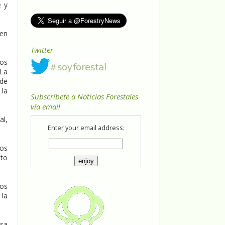
e y
 en
Twitter
ros
 La
de
 la
Subscríbete a Noticias Forestales
vía email
al,
Enter your email address:
nos
nto
los
 la
asa