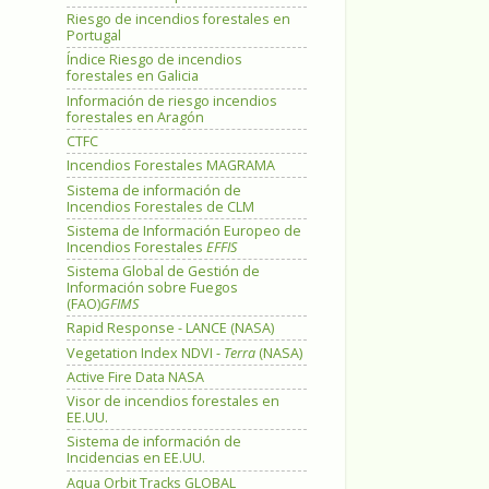
Riesgo de incendios forestales en
Portugal
Índice Riesgo de incendios
forestales en Galicia
Información de riesgo incendios
forestales en Aragón
CTFC
Incendios Forestales MAGRAMA
Sistema de información de
Incendios Forestales de CLM
Sistema de Información Europeo de
Incendios Forestales
EFFIS
Sistema Global de Gestión de
Información sobre Fuegos
(FAO)
GFIMS
Rapid Response - LANCE (NASA)
Vegetation Index NDVI -
Terra
(NASA)
Active Fire Data NASA
Visor de incendios forestales en
EE.UU.
Sistema de información de
Incidencias en EE.UU.
Aqua Orbit Tracks GLOBAL