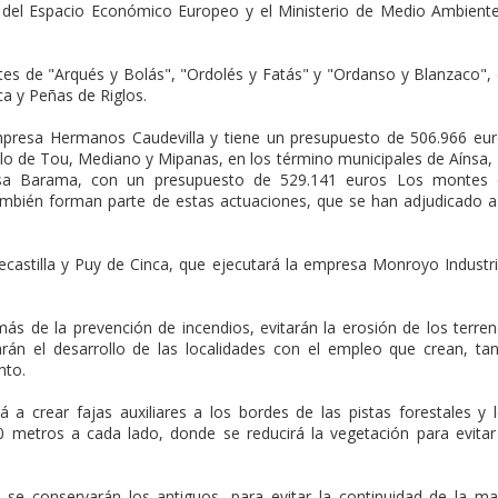
s del Espacio Económico Europeo y el Ministerio de Medio Ambient
es de "Arqués y Bolás", "Ordolés y Fatás" y "Ordanso y Blanzaco",
ca y Peñas de Riglos.
empresa Hermanos Caudevilla y tiene un presupuesto de 506.966 eu
o de Tou, Mediano y Mipanas, en los término municipales de Aínsa,
esa Barama, con un presupuesto de 529.141 euros Los montes 
mbién forman parte de estas actuaciones, que se han adjudicado a
castilla y Puy de Cinca, que ejecutará la empresa Monroyo Industri
más de la prevención de incendios, evitarán la erosión de los terre
rán el desarrollo de las localidades con el empleo que crean, ta
nto.
 a crear fajas auxiliares a los bordes de las pistas forestales y 
 metros a cada lado, donde se reducirá la vegetación para evitar
se conservarán los antiguos, para evitar la continuidad de la m