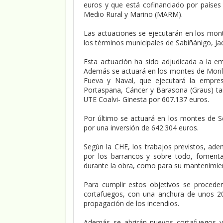
euros y que está cofinanciado por paíse
Medio Rural y Marino (MARM).
Las actuaciones se ejecutarán en los mont
los términos municipales de Sabiñánigo, Ja
Esta actuación ha sido adjudicada a la 
Además se actuará en los montes de Morill
Fueva y Naval, que ejecutará la empr
Portaspana, Cáncer y Barasona (Graus) ta
UTE Coalvi- Ginesta por 607.137 euros.
Por último se actuará en los montes de Se
por una inversión de 642.304 euros.
Según la CHE, los trabajos previstos, ade
por los barrancos y sobre todo, fomenta
durante la obra, como para su mantenimie
Para cumplir estos objetivos se procederá
cortafuegos, con una anchura de unos 20
propagación de los incendios.
Además se abrirán nuevos cortafuegos y 