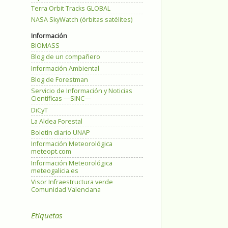
Terra Orbit Tracks GLOBAL
NASA SkyWatch (órbitas satélites)
Información
BIOMASS
Blog de un compañero
Información Ambiental
Blog de Forestman
Servicio de Información y Noticias
Científicas —SINC—
DiCyT
La Aldea Forestal
Boletín diario UNAP
Información Meteorológica
meteopt.com
Información Meteorológica
meteogalicia.es
Visor Infraestructura verde
Comunidad Valenciana
Etiquetas