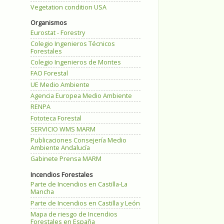
Vegetation condition USA
Organismos
Eurostat - Forestry
Colegio Ingenieros Técnicos
Forestales
Colegio Ingenieros de Montes
FAO Forestal
UE Medio Ambiente
Agencia Europea Medio Ambiente
RENPA
Fototeca Forestal
SERVICIO WMS MARM
Publicaciones Consejería Medio
Ambiente Andalucía
Gabinete Prensa MARM
Incendios Forestales
Parte de Incendios en Castilla-La
Mancha
Parte de Incendios en Castilla y León
Mapa de riesgo de Incendios
Forestales en España