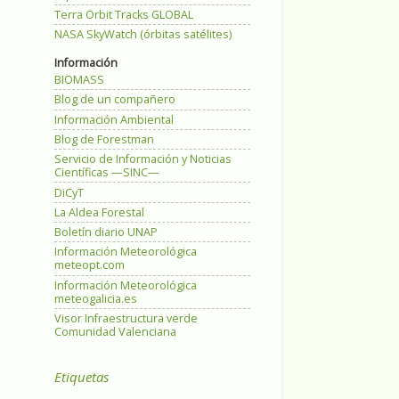
Terra Orbit Tracks GLOBAL
NASA SkyWatch (órbitas satélites)
Información
BIOMASS
Blog de un compañero
Información Ambiental
Blog de Forestman
Servicio de Información y Noticias
Científicas —SINC—
DiCyT
La Aldea Forestal
Boletín diario UNAP
Información Meteorológica
meteopt.com
Información Meteorológica
meteogalicia.es
Visor Infraestructura verde
Comunidad Valenciana
Etiquetas