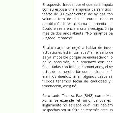
El supuesto fraude, por el que está impu
con su esposa una empresa de servicios 
“parte de 88 expedientes” de ayudas for
volumen total de 918.000 euros”. Cada e
repoblación forestal, suma una media de 1
Couto en referencia a una investigación j
más de dos años abierta. “No miramos para
juzgado, remachó.
El alto cargo se negó a hablar de invest
actuaciones están tomadas” en el seno de M
es ya imposible porque se endurecieron los
de la oposición, que amenazó con den
financiadas con fondos comunitarios, el r
actas de comprobación que funcionarios fi
eran los dueños, ni en algunos casos ni 
“Todos tenemos fecha de caducidad y so
tramitación, aseguró.
Pero tanto Tereixa Paz (BNG) como Maris
Xunta, se extiende “el rumor de que es 
ilegalmente no se sabe qué”. “No hablamo
sospechas por su falta de reacción ante u