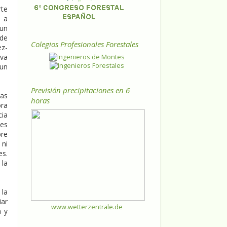
rte
, a
 un
 de
Colegios Profesionales Forestales
ez-
eva
 un
Previsión precipitaciones en 6
Las
horas
ora
cia
es
bre
 ni
es.
 la
 la
iar
www.wetterzentrale.de
a y