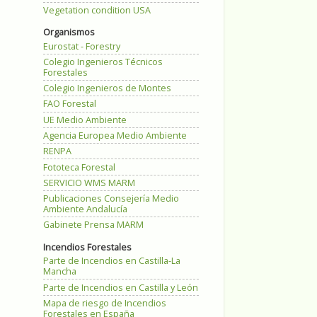
Vegetation condition USA
Organismos
Eurostat - Forestry
Colegio Ingenieros Técnicos
Forestales
Colegio Ingenieros de Montes
FAO Forestal
UE Medio Ambiente
Agencia Europea Medio Ambiente
RENPA
Fototeca Forestal
SERVICIO WMS MARM
Publicaciones Consejería Medio
Ambiente Andalucía
Gabinete Prensa MARM
Incendios Forestales
Parte de Incendios en Castilla-La
Mancha
Parte de Incendios en Castilla y León
Mapa de riesgo de Incendios
Forestales en España