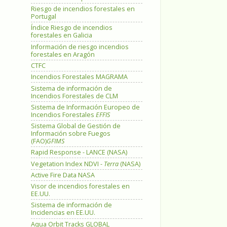
Riesgo de incendios forestales en
Portugal
Índice Riesgo de incendios
forestales en Galicia
Información de riesgo incendios
forestales en Aragón
CTFC
Incendios Forestales MAGRAMA
Sistema de información de
Incendios Forestales de CLM
Sistema de Información Europeo de
Incendios Forestales
EFFIS
Sistema Global de Gestión de
Información sobre Fuegos
(FAO)
GFIMS
Rapid Response - LANCE (NASA)
Vegetation Index NDVI -
Terra
(NASA)
Active Fire Data NASA
Visor de incendios forestales en
EE.UU.
Sistema de información de
Incidencias en EE.UU.
Aqua Orbit Tracks GLOBAL