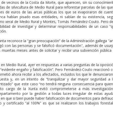
 de vecinos de la Costa da Morte, que aparecen, sin su conocimien
 de silvicultura de Medio Rural para reforestar parcelas de las que
les de euros de las arcas públicas los que se evaporaron de cuen
a habían pisado esas entidades, ni sabían de su existencia, se
ario xeral de Medio Rural y Montes, Tomás Fernández-Couto. Pero d
bilidad de investigar y determinar responsabilidades de un caso “
ción.
Xunta reconoce la “gran preocupación” de la Administración gallega "a
gó con las personas y se falsificó documentación", además de usur
muertas meses antes de solicitar y recibir una subvención pública
 en Medio Rural, ayer en respuestas a varias preguntas de la oposici
 “evidente engaño y falsificación”. Pero Fernández-Couto reaccionó 
ometió ahora recibir a los afectados, incluidos los que le denunciaron
uesta y, en un intento de “tranquilizar y dar mayor seguridad a 
antizado” que este caso “no tendrá ninguna consecuencia para quie
 alto cargo de la Xunta evitó comprometerse a más investigació
epartamento por la gestión a todas luces irregular de estas ayud
en que si bien puede haber falsificación de documentos para defrau
 y certificado “al 100%” es que se realizaron los trabajos foresta