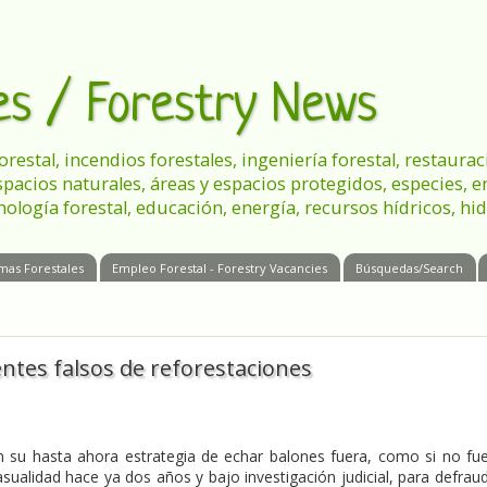
les / Forestry News
 forestal, incendios forestales, ingeniería forestal, restau
spacios naturales, áreas y espacios protegidos, especies, 
nología forestal, educación, energía, recursos hídricos, hid
mas Forestales
Empleo Forestal - Forestry Vacancies
Búsquedas/Search
ntes falsos de reforestaciones
en su hasta ahora estrategia de echar balones fuera, como si no fu
sualidad hace ya dos años y bajo investigación judicial, para defrau