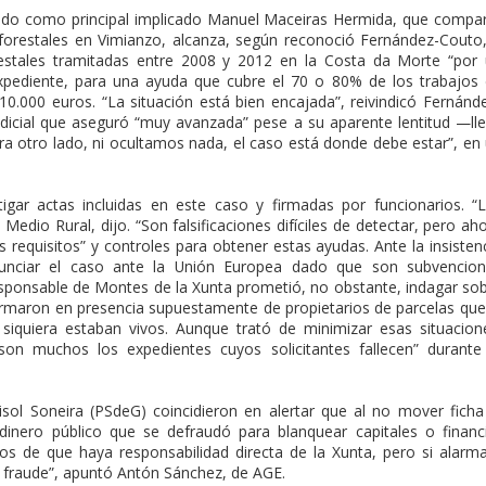
tado como principal implicado Manuel Maceiras Hermida, que compa
forestales en Vimianzo, alcanza, según reconoció Fernández-Couto
estales tramitadas entre 2008 y 2012 en la Costa da Morte “por
xpediente, para una ayuda que cubre el 70 o 80% de los trabajos
0.000 euros. “La situación está bien encajada”, reivindicó Fernánd
udicial que aseguró “muy avanzada” pese a su aparente lentitud —ll
 otro lado, ni ocultamos nada, el caso está donde debe estar”, en
igar actas incluidas en este caso y firmadas por funcionarios. “
edio Rural, dijo. “Son falsificaciones difíciles de detectar, pero ah
 requisitos” y controles para obtener estas ayudas. Ante la insisten
unciar el caso ante la Unión Europea dado que son subvencion
esponsable de Montes de la Xunta prometió, no obstante, indagar so
rmaron en presencia supuestamente de propietarios de parcelas que
siquiera estaban vivos. Aunque trató de minimizar esas situacion
n muchos los expedientes cuyos solicitantes fallecen” durante
ol Soneira (PSdeG) coincidieron en alertar que al no mover ficha
dinero público que se defraudó para blanquear capitales o financ
s de que haya responsabilidad directa de la Xunta, pero si alarm
n fraude”, apuntó Antón Sánchez, de AGE.