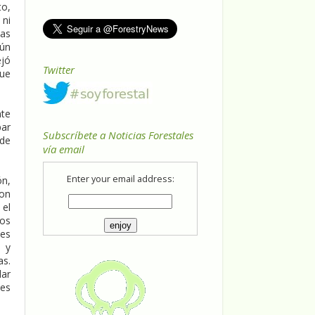
to,
 ni
tas
gún
ejó
Twitter
que
nte
par
Subscríbete a Noticias Forestales
 de
vía email
Enter your email address:
ón,
con
 el
los
nes
n y
as.
dar
les