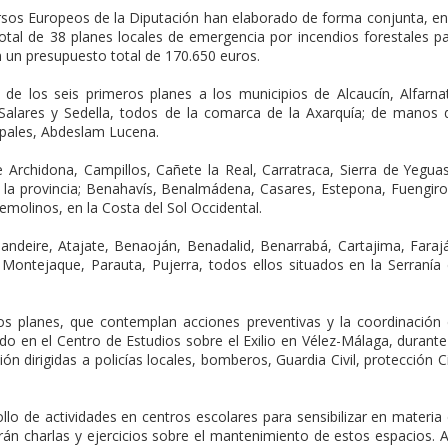
ursos Europeos de la Diputación han elaborado de forma conjunta, en
tal de 38 planes locales de emergencia por incendios forestales p
n un presupuesto total de 170.650 euros.
 de los seis primeros planes a los municipios de Alcaucín, Alfarna
, Salares y Sedella, todos de la comarca de la Axarquía; de manos 
cipales, Abdeslam Lucena.
 Archidona, Campillos, Cañete la Real, Carratraca, Sierra de Yegua
e la provincia; Benahavís, Benalmádena, Casares, Estepona, Fuengiro
remolinos, en la Costa del Sol Occidental.
ndeire, Atajate, Benaoján, Benadalid, Benarrabá, Cartajima, Faraj
r, Montejaque, Parauta, Pujerra, todos ellos situados en la Serranía
os planes, que contemplan acciones preventivas y la coordinación
ido en el Centro de Estudios sobre el Exilio en Vélez-Málaga, durante
ón dirigidas a policías locales, bomberos, Guardia Civil, protección Ci
ollo de actividades en centros escolares para sensibilizar en materia
rán charlas y ejercicios sobre el mantenimiento de estos espacios. A