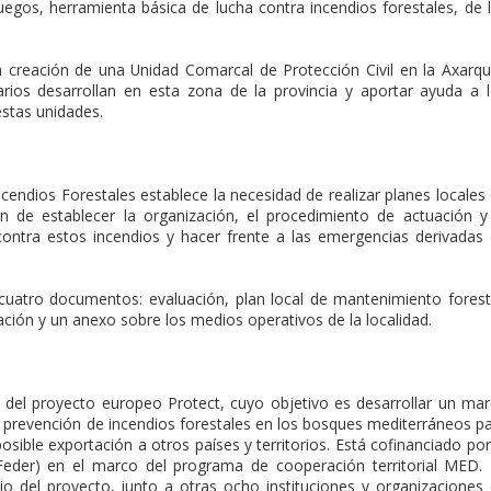
gos, herramienta básica de lucha contra incendios forestales, de 
creación de una Unidad Comarcal de Protección Civil en la Axarqu
arios desarrollan en esta zona de la provincia y aportar ayuda a 
stas unidades.
cendios Forestales establece la necesidad de realizar planes locales
in de establecer la organización, el procedimiento de actuación y
contra estos incendios y hacer frente a las emergencias derivadas
cuatro documentos: evaluación, plan local de mantenimiento forest
ación y un anexo sobre los medios operativos de la localidad.
 del proyecto europeo Protect, cuyo objetivo es desarrollar un ma
y prevención de incendios forestales en los bosques mediterráneos p
osible exportación a otros países y territorios. Está cofinanciado por
eder) en el marco del programa de cooperación territorial MED.
o del proyecto, junto a otras ocho instituciones y organizaciones