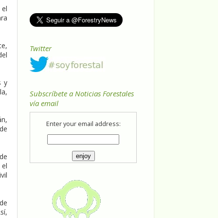
 el
ara
te,
Twitter
del
s y
la,
Subscríbete a Noticias Forestales
vía email
án,
Enter your email address:
 de
 de
 el
vil
 de
sí,