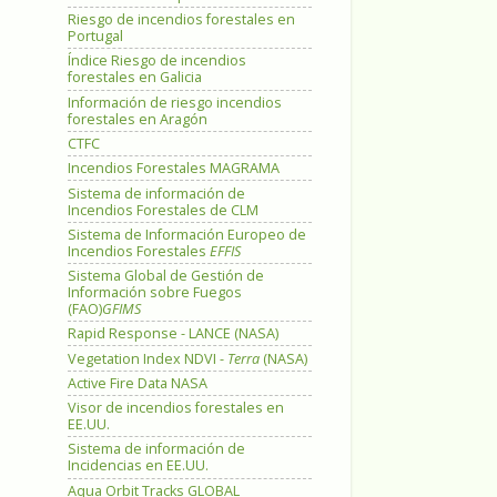
Riesgo de incendios forestales en
Portugal
Índice Riesgo de incendios
forestales en Galicia
Información de riesgo incendios
forestales en Aragón
CTFC
Incendios Forestales MAGRAMA
Sistema de información de
Incendios Forestales de CLM
Sistema de Información Europeo de
Incendios Forestales
EFFIS
Sistema Global de Gestión de
Información sobre Fuegos
(FAO)
GFIMS
Rapid Response - LANCE (NASA)
Vegetation Index NDVI -
Terra
(NASA)
Active Fire Data NASA
Visor de incendios forestales en
EE.UU.
Sistema de información de
Incidencias en EE.UU.
Aqua Orbit Tracks GLOBAL