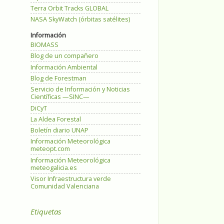
Terra Orbit Tracks GLOBAL
NASA SkyWatch (órbitas satélites)
Información
BIOMASS
Blog de un compañero
Información Ambiental
Blog de Forestman
Servicio de Información y Noticias
Científicas —SINC—
DiCyT
La Aldea Forestal
Boletín diario UNAP
Información Meteorológica
meteopt.com
Información Meteorológica
meteogalicia.es
Visor Infraestructura verde
Comunidad Valenciana
Etiquetas