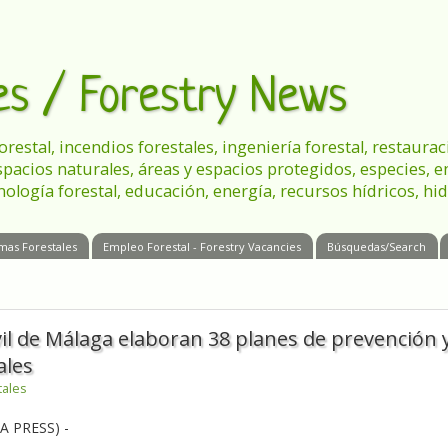
les / Forestry News
 forestal, incendios forestales, ingeniería forestal, restau
spacios naturales, áreas y espacios protegidos, especies, 
nología forestal, educación, energía, recursos hídricos, hid
mas Forestales
Empleo Forestal - Forestry Vacancies
Búsquedas/Search
vil de Málaga elaboran 38 planes de prevención 
ales
tales
A PRESS) -