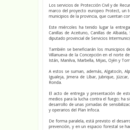
Los servicios de Protección Civil y de Rec
marco del proyecto europeo Protect, un to
municipios de la provincia, que cuentan co
Este miércoles ha tenido lugar la entrega
Canillas de Aceituno, Canillas de Albaida
diputado provincial de Servicios Intermuni
También se beneficiarán los municipios de
Villanueva de la Concepción en el norte d
Istán, Manilva, Marbella, Mijas, Ojén y Tor
A estos se suman, además, Algatocín, Alpa
Igualeja, Jimera de Líbar, Jubrique, Júzca
Ronda.
El acto de entrega y presentación de est
medios para la lucha contra el fuego; ha s
desarrollo de unas jornadas de sensibilizaci
y operarios del Plan Infoca.
De forma paralela, está previsto el desarr
prevención, y en un espacio forestal se ha