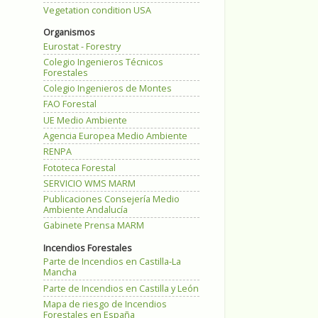
Vegetation condition USA
Organismos
Eurostat - Forestry
Colegio Ingenieros Técnicos
Forestales
Colegio Ingenieros de Montes
FAO Forestal
UE Medio Ambiente
Agencia Europea Medio Ambiente
RENPA
Fototeca Forestal
SERVICIO WMS MARM
Publicaciones Consejería Medio
Ambiente Andalucía
Gabinete Prensa MARM
Incendios Forestales
Parte de Incendios en Castilla-La
Mancha
Parte de Incendios en Castilla y León
Mapa de riesgo de Incendios
Forestales en España