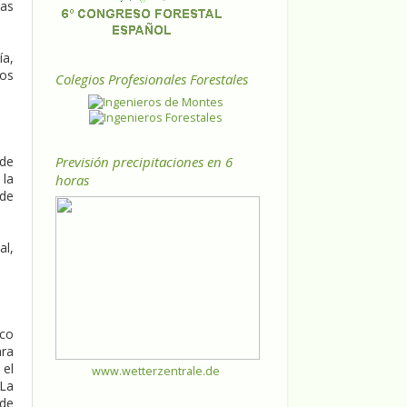
las
ía,
los
Colegios Profesionales Forestales
Previsión precipitaciones en 6
 de
 la
horas
 de
al,
rco
ara
 el
www.wetterzentrale.de
 La
 de