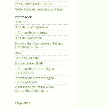
Terra Orbit Tracks GLOBAL
NASA SkyWatch (órbitas satélites)
Información
BIOMASS
Blog de un compañero
Información Ambiental
Blog de Forestman
Servicio de Información y Noticias
Científicas —SINC—
DiCyT
La Aldea Forestal
Boletín diario UNAP
Información Meteorológica
meteopt.com
Información Meteorológica
meteogalicia.es
Visor Infraestructura verde
Comunidad Valenciana
Etiquetas