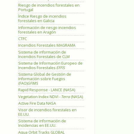
Riesgo de incendios forestales en
Portugal
Índice Riesgo de incendios
forestales en Galicia
Información de riesgo incendios
forestales en Aragón
CTFC
Incendios Forestales MAGRAMA
Sistema de información de
Incendios Forestales de CLM
Sistema de Información Europeo de
Incendios Forestales
EFFIS
Sistema Global de Gestión de
Información sobre Fuegos
(FAO)
GFIMS
Rapid Response - LANCE (NASA)
Vegetation Index NDVI -
Terra
(NASA)
Active Fire Data NASA
Visor de incendios forestales en
EE.UU.
Sistema de información de
Incidencias en EE.UU.
Aqua Orbit Tracks GLOBAL