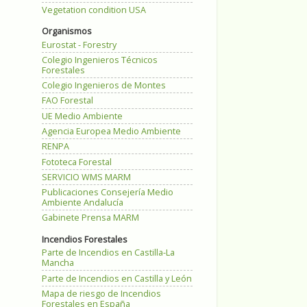
Vegetation condition USA
Organismos
Eurostat - Forestry
Colegio Ingenieros Técnicos
Forestales
Colegio Ingenieros de Montes
FAO Forestal
UE Medio Ambiente
Agencia Europea Medio Ambiente
RENPA
Fototeca Forestal
SERVICIO WMS MARM
Publicaciones Consejería Medio
Ambiente Andalucía
Gabinete Prensa MARM
Incendios Forestales
Parte de Incendios en Castilla-La
Mancha
Parte de Incendios en Castilla y León
Mapa de riesgo de Incendios
Forestales en España