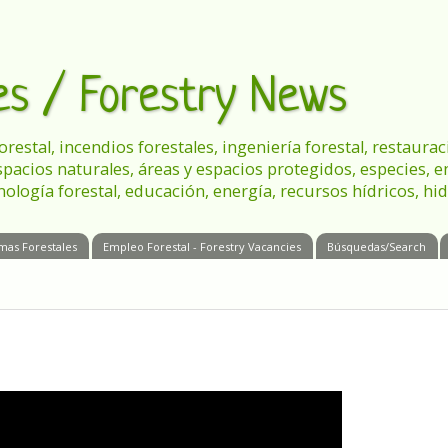
les / Forestry News
 forestal, incendios forestales, ingeniería forestal, restau
spacios naturales, áreas y espacios protegidos, especies, 
nología forestal, educación, energía, recursos hídricos, hid
mas Forestales
Empleo Forestal - Forestry Vacancies
Búsquedas/Search