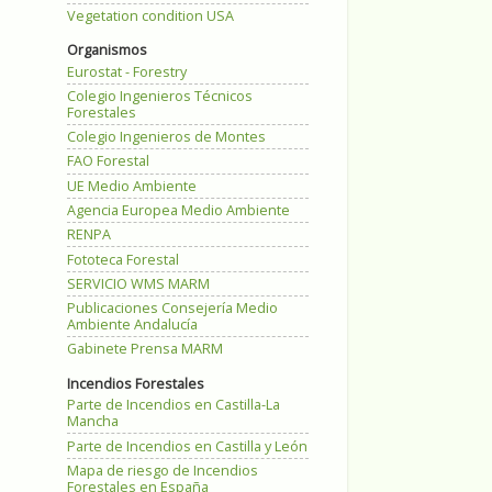
Vegetation condition USA
Organismos
Eurostat - Forestry
Colegio Ingenieros Técnicos
Forestales
Colegio Ingenieros de Montes
FAO Forestal
UE Medio Ambiente
Agencia Europea Medio Ambiente
RENPA
Fototeca Forestal
SERVICIO WMS MARM
Publicaciones Consejería Medio
Ambiente Andalucía
Gabinete Prensa MARM
Incendios Forestales
Parte de Incendios en Castilla-La
Mancha
Parte de Incendios en Castilla y León
Mapa de riesgo de Incendios
Forestales en España