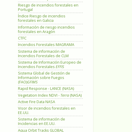
Riesgo de incendios forestales en
Portugal
Índice Riesgo de incendios
forestales en Galicia
Información de riesgo incendios
forestales en Aragón
CTFC
Incendios Forestales MAGRAMA
Sistema de información de
Incendios Forestales de CLM
Sistema de Información Europeo de
Incendios Forestales
EFFIS
Sistema Global de Gestión de
Información sobre Fuegos
(FAO)
GFIMS
Rapid Response - LANCE (NASA)
Vegetation Index NDVI -
Terra
(NASA)
Active Fire Data NASA
Visor de incendios forestales en
EE.UU.
Sistema de información de
Incidencias en EE.UU.
Aqua Orbit Tracks GLOBAL