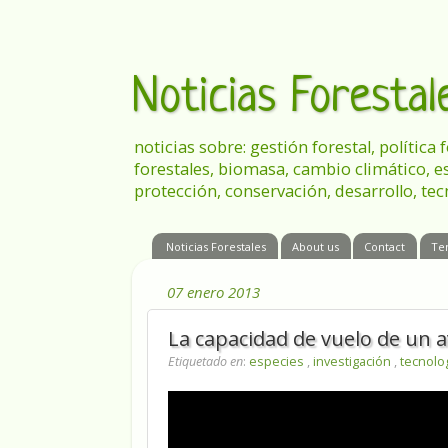
Noticias Foresta
noticias sobre: gestión forestal, política
forestales, biomasa, cambio climático, e
protección, conservación, desarrollo, tec
Noticias Forestales
About us
Contact
Te
07 enero 2013
La capacidad de vuelo de un av
Etiquetado en
:
especies
,
investigación
,
tecnolo