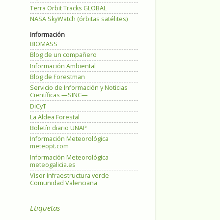
Terra Orbit Tracks GLOBAL
NASA SkyWatch (órbitas satélites)
Información
BIOMASS
Blog de un compañero
Información Ambiental
Blog de Forestman
Servicio de Información y Noticias
Científicas —SINC—
DiCyT
La Aldea Forestal
Boletín diario UNAP
Información Meteorológica
meteopt.com
Información Meteorológica
meteogalicia.es
Visor Infraestructura verde
Comunidad Valenciana
Etiquetas