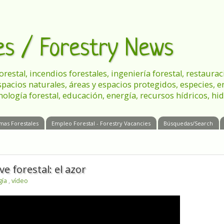
les / Forestry News
 forestal, incendios forestales, ingeniería forestal, restau
spacios naturales, áreas y espacios protegidos, especies, 
nología forestal, educación, energía, recursos hídricos, hid
mas Forestales
Empleo Forestal - Forestry Vacancies
Búsquedas/Search
e forestal: el azor
gía
,
vídeo