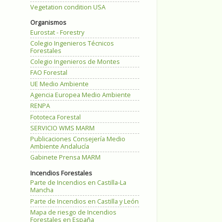
Vegetation condition USA
Organismos
Eurostat - Forestry
Colegio Ingenieros Técnicos
Forestales
Colegio Ingenieros de Montes
FAO Forestal
UE Medio Ambiente
Agencia Europea Medio Ambiente
RENPA
Fototeca Forestal
SERVICIO WMS MARM
Publicaciones Consejería Medio
Ambiente Andalucía
Gabinete Prensa MARM
Incendios Forestales
Parte de Incendios en Castilla-La
Mancha
Parte de Incendios en Castilla y León
Mapa de riesgo de Incendios
Forestales en España