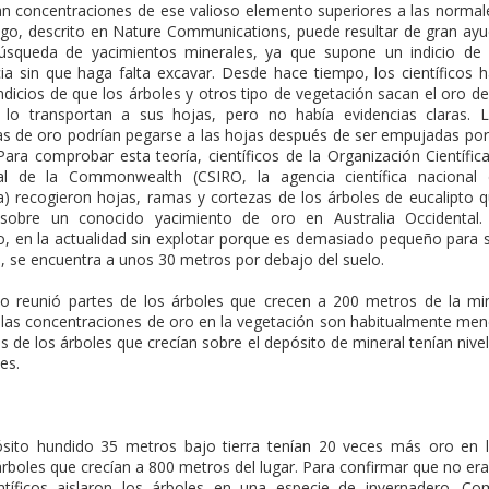
n concentraciones de ese valioso elemento superiores a las normal
azgo, descrito en Nature Communications, puede resultar de gran ay
úsqueda de yacimientos minerales, ya que supone un indicio de
cia sin que haga falta excavar. Desde hace tiempo, los científicos 
ndicios de que los árboles y otros tipo de vegetación sacan el oro de
y lo transportan a sus hojas, pero no había evidencias claras. 
las de oro podrían pegarse a las hojas después de ser empujadas por
 Para comprobar esta teoría, científicos de la Organización Científic
ial de la Commonwealth (CSIRO, la agencia científica nacional
ia) recogieron hojas, ramas y cortezas de los árboles de eucalipto 
sobre un conocido yacimiento de oro en Australia Occidental.
o, en la actualidad sin explotar porque es demasiado pequeño para 
e, se encuentra a unos 30 metros por debajo del suelo.
po reunió partes de los árboles que crecen a 200 metros de la mi
las concentraciones de oro en la vegetación son habitualmente me
as de los árboles que crecían sobre el depósito de mineral tenían nive
es.
sito hundido 35 metros bajo tierra tenían 20 veces más oro en 
boles que crecían a 800 metros del lugar. Para confirmar que no era
entíficos aislaron los árboles en una especie de invernadero. C