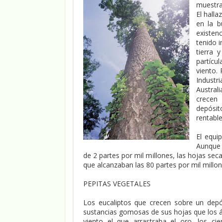
muestra
El hall
en la b
existen
tenido i
tierra 
partícu
viento.
Industr
Austral
crecen 
depósit
rentabl
El equi
Aunque 
de 2 partes por mil millones, las hojas sec
que alcanzaban las 80 partes por mil millon
PEPITAS VEGETALES
Los eucaliptos que crecen sobre un depó
sustancias gomosas de sus hojas que los ár
viento el que arrastraba el oro, los ci