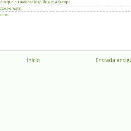
 para que su madera legal llegue a Europa
tor Forestal.
iembre
Inicio
Entrada antig