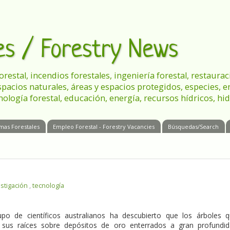
les / Forestry News
 forestal, incendios forestales, ingeniería forestal, restau
spacios naturales, áreas y espacios protegidos, especies, 
nología forestal, educación, energía, recursos hídricos, hid
mas Forestales
Empleo Forestal - Forestry Vacancies
Búsquedas/Search
estigación
,
tecnología
o de científicos australianos ha descubierto que los árboles 
sus raíces sobre depósitos de oro enterrados a gran profundi