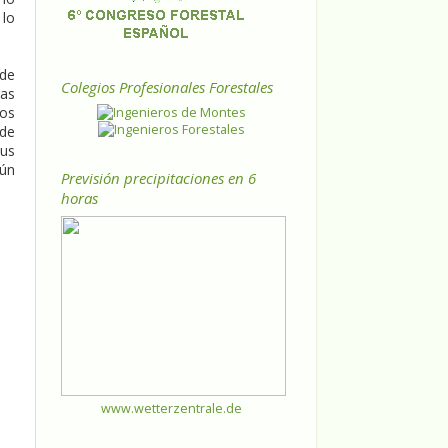
 lo
 de
Colegios Profesionales Forestales
las
ros
 de
sus
gún
Previsión precipitaciones en 6
horas
www.wetterzentrale.de