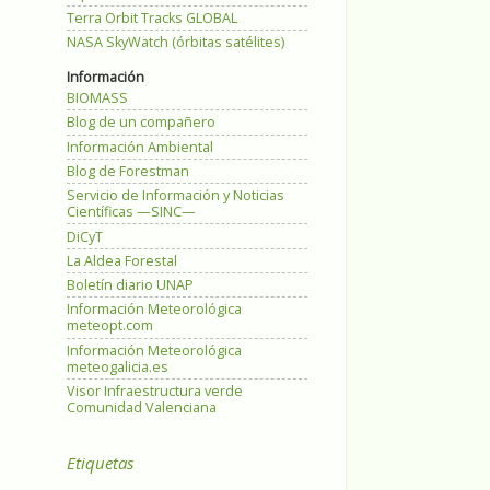
Terra Orbit Tracks GLOBAL
NASA SkyWatch (órbitas satélites)
Información
BIOMASS
Blog de un compañero
Información Ambiental
Blog de Forestman
Servicio de Información y Noticias
Científicas —SINC—
DiCyT
La Aldea Forestal
Boletín diario UNAP
Información Meteorológica
meteopt.com
Información Meteorológica
meteogalicia.es
Visor Infraestructura verde
Comunidad Valenciana
Etiquetas