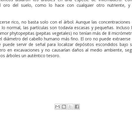
l oro del suelo, como lo hace con cualquier otro nutriente, y
cerse rico, no basta solo con el árbol. Aunque las concentraciones
o normal, las partículas son todavía escasas y pequeñas. Incluso 
umor phytopepitas (pepitas vegetales) no tenían más de 8 micrómet
l diámetro del cabello humano más fino. El oro no puede extraerse
ue puede servir de señal para localizar depósitos escondidos bajo 
inero en excavaciones y no causarían daños al medio ambiente, se
los árboles un auténtico tesoro.