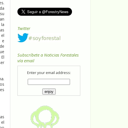
es.
uda
 su
han
 la
Twitter
Las
 el
a e
 de
que
Subscríbete a Noticias Forestales
 El
vía email
ser
Enter your email address:
na.
nos
les
las
 el
omo