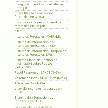
Riesgo de incendios forestales en
Portugal
Índice Riesgo de incendios
forestales en Galicia
Información de riesgo incendios
forestales en Aragón
CTFC
Incendios Forestales MAGRAMA
Sistema de información de
Incendios Forestales de CLM
Sistema de Información Europeo de
Incendios Forestales
EFFIS
Sistema Global de Gestión de
Información sobre Fuegos
(FAO)
GFIMS
Rapid Response - LANCE (NASA)
Vegetation Index NDVI -
Terra
(NASA)
Active Fire Data NASA
Visor de incendios forestales en
EE.UU.
Sistema de información de
Incidencias en EE.UU.
Aqua Orbit Tracks GLOBAL