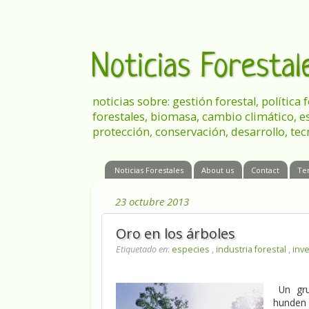
Noticias Foresta
noticias sobre: gestión forestal, política
forestales, biomasa, cambio climático, e
protección, conservación, desarrollo, tec
Noticias Forestales
About us
Contact
Te
23 octubre 2013
Oro en los árboles
Etiquetado en
:
especies
,
industria forestal
,
inv
Un grup
hunden 