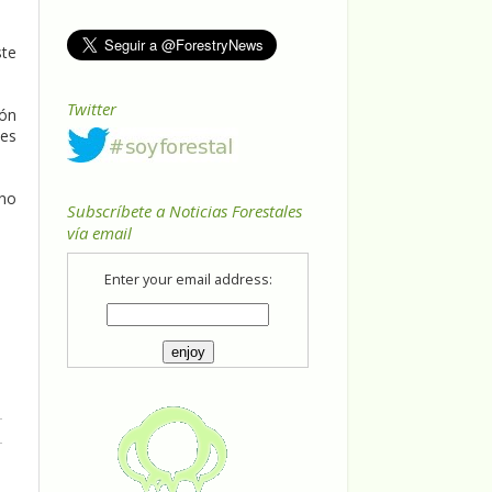
ste
Twitter
lón
tes
 no
Subscríbete a Noticias Forestales
vía email
Enter your email address: