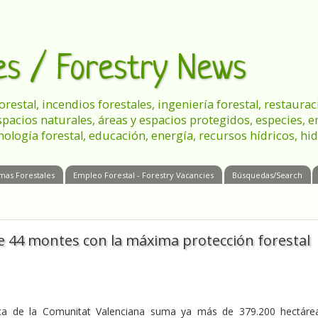
les / Forestry News
 forestal, incendios forestales, ingeniería forestal, restau
spacios naturales, áreas y espacios protegidos, especies, 
nología forestal, educación, energía, recursos hídricos, hid
mas Forestales
Empleo Forestal - Forestry Vacancies
Búsquedas/Search
ne 44 montes con la máxima protección forestal
ica de la Comunitat Valenciana suma ya más de 379.200 hectáre