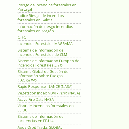
Riesgo de incendios forestales en
Portugal
Índice Riesgo de incendios
forestales en Galicia
Información de riesgo incendios
forestales en Aragón
CTFC
Incendios Forestales MAGRAMA
Sistema de información de
Incendios Forestales de CLM
Sistema de Información Europeo de
Incendios Forestales
EFFIS
Sistema Global de Gestión de
Información sobre Fuegos
(FAO)
GFIMS
Rapid Response - LANCE (NASA)
Vegetation Index NDVI -
Terra
(NASA)
Active Fire Data NASA
Visor de incendios forestales en
EE.UU.
Sistema de información de
Incidencias en EE.UU.
Aqua Orbit Tracks GLOBAL