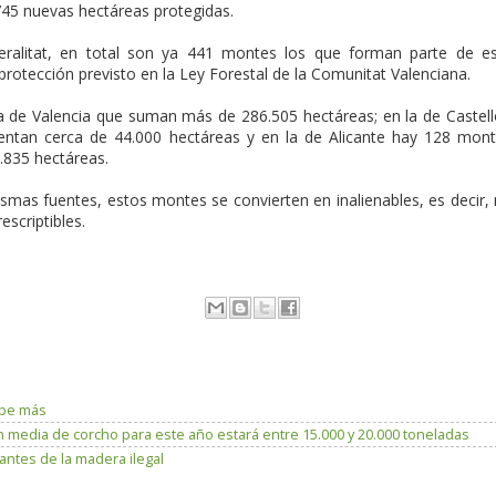
45 nuevas hectáreas protegidas.
ralitat, en total son ya 441 montes los que forman parte de e
rotección previsto en la Ley Forestal de la Comunitat Valenciana.
ia de Valencia que suman más de 286.505 hectáreas; en la de Castel
ntan cerca de 44.000 hectáreas y en la de Alicante hay 128 mon
8.835 hectáreas.
smas fuentes, estos montes se convierten en inalienables, es decir,
scriptibles.
lpe más
 media de corcho para este año estará entre 15.000 y 20.000 toneladas
antes de la madera ilegal