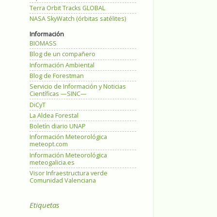
Terra Orbit Tracks GLOBAL
NASA SkyWatch (órbitas satélites)
Información
BIOMASS
Blog de un compañero
Información Ambiental
Blog de Forestman
Servicio de Información y Noticias
Científicas —SINC—
DiCyT
La Aldea Forestal
Boletín diario UNAP
Información Meteorológica
meteopt.com
Información Meteorológica
meteogalicia.es
Visor Infraestructura verde
Comunidad Valenciana
Etiquetas