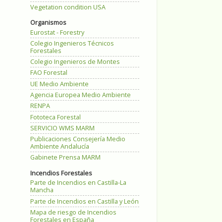
Vegetation condition USA
Organismos
Eurostat - Forestry
Colegio Ingenieros Técnicos
Forestales
Colegio Ingenieros de Montes
FAO Forestal
UE Medio Ambiente
Agencia Europea Medio Ambiente
RENPA
Fototeca Forestal
SERVICIO WMS MARM
Publicaciones Consejería Medio
Ambiente Andalucía
Gabinete Prensa MARM
Incendios Forestales
Parte de Incendios en Castilla-La
Mancha
Parte de Incendios en Castilla y León
Mapa de riesgo de Incendios
Forestales en España