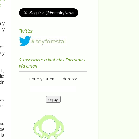
s
a y
o y
Twitter
los
o y
Subscríbete a Noticias Forestales
vía email
HT)
dio
Enter your email address:
ión
sas
nos
 su
 de
 la