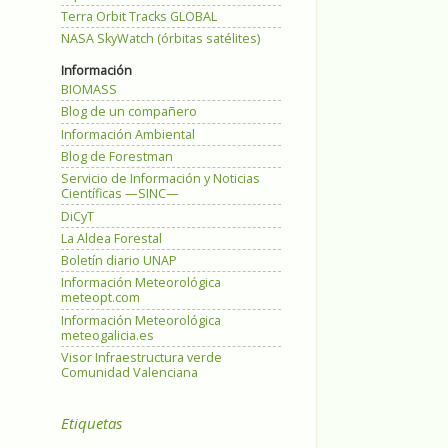
Terra Orbit Tracks GLOBAL
NASA SkyWatch (órbitas satélites)
Información
BIOMASS
Blog de un compañero
Información Ambiental
Blog de Forestman
Servicio de Información y Noticias
Científicas —SINC—
DiCyT
La Aldea Forestal
Boletín diario UNAP
Información Meteorológica
meteopt.com
Información Meteorológica
meteogalicia.es
Visor Infraestructura verde
Comunidad Valenciana
Etiquetas