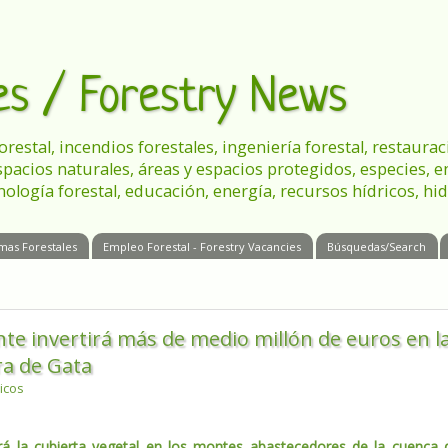
les / Forestry News
 forestal, incendios forestales, ingeniería forestal, restau
spacios naturales, áreas y espacios protegidos, especies, 
nología forestal, educación, energía, recursos hídricos, hid
mas Forestales
Empleo Forestal - Forestry Vacancies
Búsquedas/Search
te invertirá más de medio millón de euros en l
ra de Gata
icos
á la cubierta vegetal en los montes abastecedores de la cuenca 