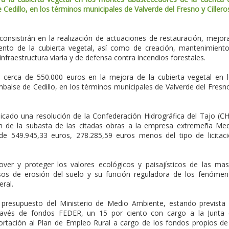
Cedillo, en los términos municipales de Valverde del Fresno y Cillero
consistirán en la realización de actuaciones de restauración, mejor
nto de la cubierta vegetal, así como de creación, mantenimient
nfraestructura viaria y de defensa contra incendios forestales.
á cerca de 550.000 euros en la mejora de la cubierta vegetal en 
alse de Cedillo, en los términos municipales de Valverde del Fresn
blicado una resolución de la Confederación Hidrográfica del Tajo (C
ión de la subasta de las citadas obras a la empresa extremeña Me
e 549.945,33 euros, 278.285,59 euros menos del tipo de licitac
ver y proteger los valores ecológicos y paisajísticos de las ma
cesos de erosión del suelo y su función reguladora de los fenóme
eral.
l presupuesto del Ministerio de Medio Ambiente, estando prevista
través de fondos FEDER, un 15 por ciento con cargo a la Junta
rtación al Plan de Empleo Rural a cargo de los fondos propios de