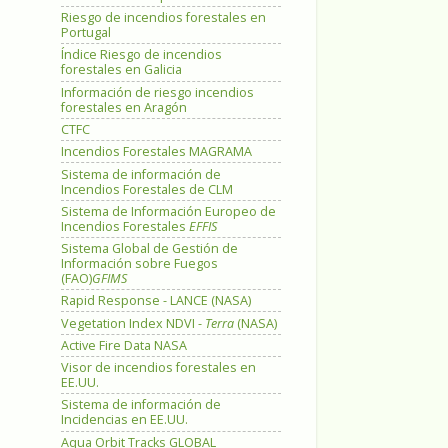
Riesgo de incendios forestales en
Portugal
Índice Riesgo de incendios
forestales en Galicia
Información de riesgo incendios
forestales en Aragón
CTFC
Incendios Forestales MAGRAMA
Sistema de información de
Incendios Forestales de CLM
Sistema de Información Europeo de
Incendios Forestales
EFFIS
Sistema Global de Gestión de
Información sobre Fuegos
(FAO)
GFIMS
Rapid Response - LANCE (NASA)
Vegetation Index NDVI -
Terra
(NASA)
Active Fire Data NASA
Visor de incendios forestales en
EE.UU.
Sistema de información de
Incidencias en EE.UU.
Aqua Orbit Tracks GLOBAL