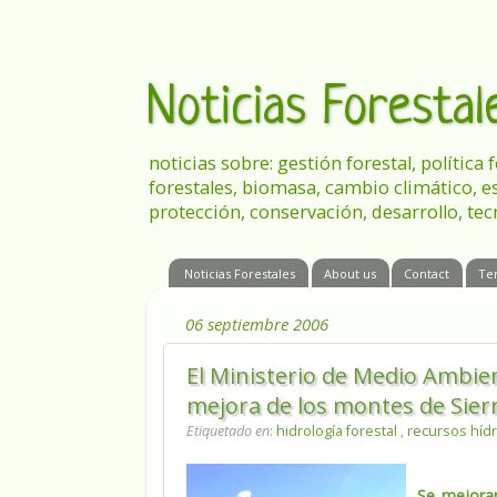
Noticias Foresta
noticias sobre: gestión forestal, política
forestales, biomasa, cambio climático, e
protección, conservación, desarrollo, tec
Noticias Forestales
About us
Contact
Te
06 septiembre 2006
El Ministerio de Medio Ambien
mejora de los montes de Sier
Etiquetado en
:
hidrología forestal
,
recursos hídr
Se mejorar