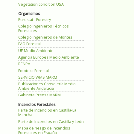
Vegetation condition USA
Organismos
Eurostat - Forestry
Colegio Ingenieros Técnicos
Forestales
Colegio Ingenieros de Montes
FAO Forestal
UE Medio Ambiente
Agencia Europea Medio Ambiente
RENPA
Fototeca Forestal
SERVICIO WMS MARM
Publicaciones Consejería Medio
Ambiente Andalucía
Gabinete Prensa MARM
Incendios Forestales
Parte de Incendios en Castilla-La
Mancha
Parte de Incendios en Castilla y León
Mapa de riesgo de Incendios
Forestales en España