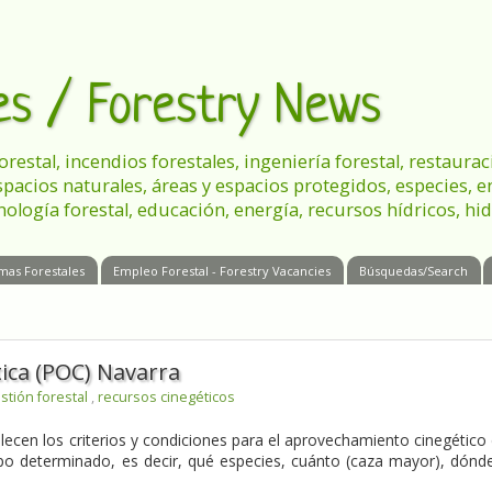
les / Forestry News
 forestal, incendios forestales, ingeniería forestal, restau
spacios naturales, áreas y espacios protegidos, especies, 
nología forestal, educación, energía, recursos hídricos, hid
mas Forestales
Empleo Forestal - Forestry Vacancies
Búsquedas/Search
ica (POC) Navarra
stión forestal
,
recursos cinegéticos
ecen los criterios y condiciones para el aprovechamiento cinegético
o determinado, es decir, qué especies, cuánto (caza mayor), dónd