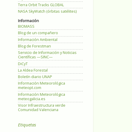
Terra Orbit Tracks GLOBAL
NASA SkyWatch (órbitas satélites)
Información
BIOMASS
Blog de un compañero
Información Ambiental
Blog de Forestman
Servicio de Información y Noticias
Científicas —SINC—
DiCyT
La Aldea Forestal
Boletín diario UNAP
Información Meteorológica
meteopt.com
Información Meteorológica
meteogalicia.es
Visor Infraestructura verde
Comunidad Valenciana
Etiquetas