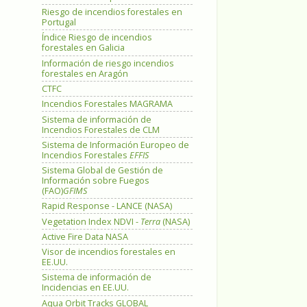
Riesgo de incendios forestales en
Portugal
Índice Riesgo de incendios
forestales en Galicia
Información de riesgo incendios
forestales en Aragón
CTFC
Incendios Forestales MAGRAMA
Sistema de información de
Incendios Forestales de CLM
Sistema de Información Europeo de
Incendios Forestales
EFFIS
Sistema Global de Gestión de
Información sobre Fuegos
(FAO)
GFIMS
Rapid Response - LANCE (NASA)
Vegetation Index NDVI -
Terra
(NASA)
Active Fire Data NASA
Visor de incendios forestales en
EE.UU.
Sistema de información de
Incidencias en EE.UU.
Aqua Orbit Tracks GLOBAL