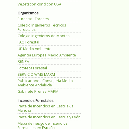
Vegetation condition USA
Organismos
Eurostat - Forestry
Colegio Ingenieros Técnicos
Forestales
Colegio Ingenieros de Montes
FAO Forestal
UE Medio Ambiente
Agencia Europea Medio Ambiente
RENPA
Fototeca Forestal
SERVICIO WMS MARM
Publicaciones Consejería Medio
Ambiente Andalucía
Gabinete Prensa MARM
Incendios Forestales
Parte de Incendios en Castilla-La
Mancha
Parte de Incendios en Castilla y León
Mapa de riesgo de Incendios
Forestales en España