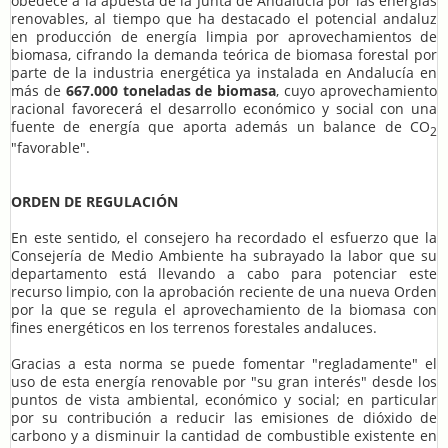
obedece a la apuesta de la Junta de Andalucía por las energías
renovables, al tiempo que ha destacado el potencial andaluz
en producción de energía limpia por aprovechamientos de
biomasa, cifrando la demanda teórica de biomasa forestal por
parte de la industria energética ya instalada en Andalucía en
más de
667.000 toneladas de biomasa
, cuyo aprovechamiento
racional favorecerá el desarrollo económico y social con una
fuente de energía que aporta además un balance de CO
2
"favorable".
ORDEN DE REGULACIÓN
En este sentido, el consejero ha recordado el esfuerzo que la
Consejería de Medio Ambiente ha subrayado la labor que su
departamento está llevando a cabo para potenciar este
recurso limpio, con la aprobación reciente de una nueva Orden
por la que se regula el aprovechamiento de la biomasa con
fines energéticos en los terrenos forestales andaluces.
Gracias a esta norma se puede fomentar "regladamente" el
uso de esta energía renovable por "su gran interés" desde los
puntos de vista ambiental, económico y social; en particular
por su contribución a reducir las emisiones de dióxido de
carbono y a disminuir la cantidad de combustible existente en