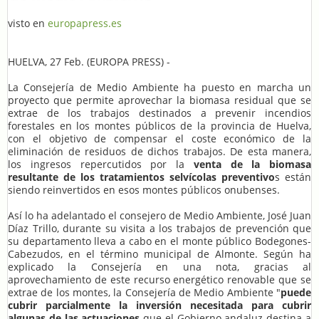
visto en
europapress.es
HUELVA, 27 Feb. (EUROPA PRESS) -
La Consejería de Medio Ambiente ha puesto en marcha un
proyecto que permite aprovechar la biomasa residual que se
extrae de los trabajos destinados a prevenir incendios
forestales en los montes públicos de la provincia de Huelva,
con el objetivo de compensar el coste económico de la
eliminación de residuos de dichos trabajos. De esta manera,
los ingresos repercutidos por la
venta de la biomasa
resultante de los tratamientos selvícolas preventivo
s están
siendo reinvertidos en esos montes públicos onubenses.
Así lo ha adelantado el consejero de Medio Ambiente, José Juan
Díaz Trillo, durante su visita a los trabajos de prevención que
su departamento lleva a cabo en el monte público Bodegones-
Cabezudos, en el término municipal de Almonte. Según ha
explicado la Consejería en una nota, gracias al
aprovechamiento de este recurso energético renovable que se
extrae de los montes, la Consejería de Medio Ambiente "
puede
cubrir parcialmente la inversión necesitada para cubrir
algunas de las actuaciones
que el Gobierno andaluz destina a