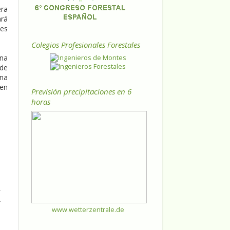
era
ará
nes
Colegios Profesionales Forestales
ena
 de
una
 en
Previsión precipitaciones en 6
horas
www.wetterzentrale.de