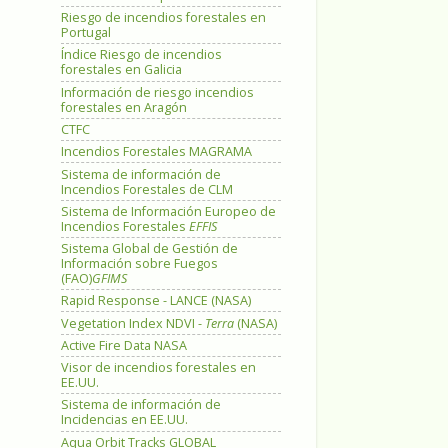
Riesgo de incendios forestales en
Portugal
Índice Riesgo de incendios
forestales en Galicia
Información de riesgo incendios
forestales en Aragón
CTFC
Incendios Forestales MAGRAMA
Sistema de información de
Incendios Forestales de CLM
Sistema de Información Europeo de
Incendios Forestales
EFFIS
Sistema Global de Gestión de
Información sobre Fuegos
(FAO)
GFIMS
Rapid Response - LANCE (NASA)
Vegetation Index NDVI -
Terra
(NASA)
Active Fire Data NASA
Visor de incendios forestales en
EE.UU.
Sistema de información de
Incidencias en EE.UU.
Aqua Orbit Tracks GLOBAL