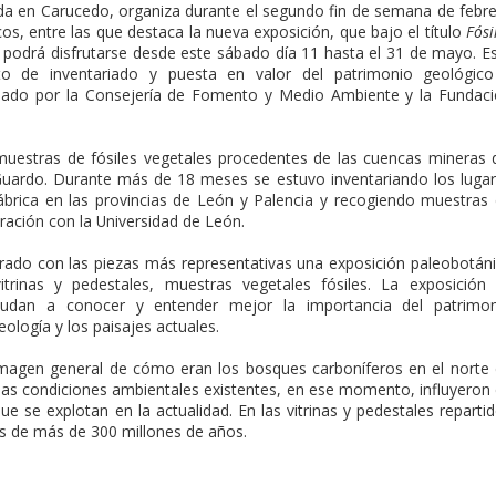
da en Carucedo, organiza durante el segundo fin de semana de febr
cos, entre las que destaca la nueva exposición, que bajo el título
Fósi
, podrá disfrutarse desde este sábado día 11 hasta el 31 de mayo. E
o de inventariado y puesta en valor del patrimonio geológico
llado por la Consejería de Fomento y Medio Ambiente y la Fundac
muestras de fósiles vegetales procedentes de las cuencas mineras 
Guardo. Durante más de 18 meses se estuvo inventariando los luga
tábrica en las provincias de León y Palencia y recogiendo muestras
ración con la Universidad de León.
rado con las piezas más representativas una exposición paleobotán
trinas y pedestales, muestras vegetales fósiles. La exposición
dan a conocer y entender mejor la importancia del patrimon
eología y los paisajes actuales.
imagen general de cómo eran los bosques carboníferos en el norte
 las condiciones ambientales existentes, en ese momento, influyeron
e se explotan en la actualidad. En las vitrinas y pedestales reparti
es de más de 300 millones de años.