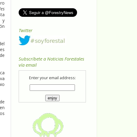
ero
les
sta
 y
ión
Twitter
del
res
 de
Subscríbete a Noticias Forestales
vía email
ica
Enter your email address:
 va
io
 de
 en
dos