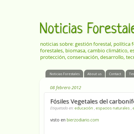
Noticias Foresta
noticias sobre: gestión forestal, política
forestales, biomasa, cambio climático, e
protección, conservación, desarrollo, tec
Noticias Forestales
About us
Contact
Te
08 febrero 2012
Fósiles Vegetales del carboníf
Etiquetado en
:
educación
,
espacios naturales
,
visto en
bierzodiario.com