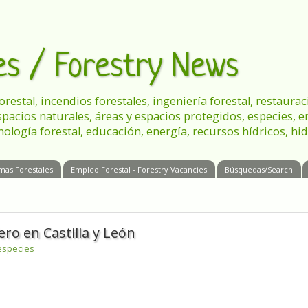
les / Forestry News
 forestal, incendios forestales, ingeniería forestal, restau
spacios naturales, áreas y espacios protegidos, especies, 
nología forestal, educación, energía, recursos hídricos, hid
mas Forestales
Empleo Forestal - Forestry Vacancies
Búsquedas/Search
ero en Castilla y León
especies