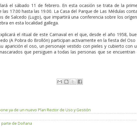
llará el sábado 11 de febrero. En esta ocasión se trata de la prim
e las 17.00 hasta las 19.00. La Casa del Parque de Las Médulas cont
os de Salcedo (Lugo), que impartirá una conferencia sobre los oríge
bra en esta localidad gallega.
xplicará el ritual de este Carnaval en el que, desde el año 1958, bu
cedo (A Pobra do Brollón) participan activamente en la fiesta del Oso
su aparición el oso, un personaje vestido con pieles y cubierto con 
ascarados que persiguen a todas las personas que se encuentran
spone ya de un nuevo Plan Rector de Uso y Gestión
n parte de Doñana