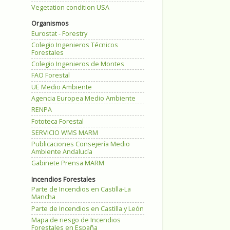
Vegetation condition USA
Organismos
Eurostat - Forestry
Colegio Ingenieros Técnicos
Forestales
Colegio Ingenieros de Montes
FAO Forestal
UE Medio Ambiente
Agencia Europea Medio Ambiente
RENPA
Fototeca Forestal
SERVICIO WMS MARM
Publicaciones Consejería Medio
Ambiente Andalucía
Gabinete Prensa MARM
Incendios Forestales
Parte de Incendios en Castilla-La
Mancha
Parte de Incendios en Castilla y León
Mapa de riesgo de Incendios
Forestales en España