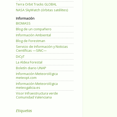
Terra Orbit Tracks GLOBAL
NASA SkyWatch (órbitas satélites)
Información
BIOMASS
Blog de un compañero
Información Ambiental
Blog de Forestman
Servicio de Información y Noticias
Científicas —SINC—
DiCyT
La Aldea Forestal
Boletín diario UNAP
Información Meteorológica
meteopt.com
Información Meteorológica
meteogalicia.es
Visor Infraestructura verde
Comunidad Valenciana
Etiquetas