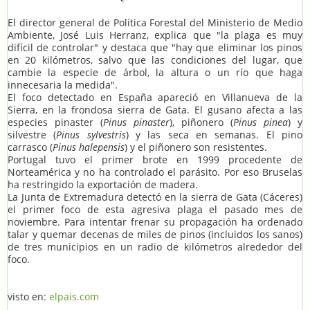
El director general de Política Forestal del Ministerio de Medio
Ambiente, José Luis Herranz, explica que "la plaga es muy
difícil de controlar" y destaca que "hay que eliminar los pinos
en 20 kilómetros, salvo que las condiciones del lugar, que
cambie la especie de árbol, la altura o un río que haga
innecesaria la medida".
El foco detectado en España apareció en Villanueva de la
Sierra, en la frondosa sierra de Gata. El gusano afecta a las
especies pinaster (
Pinus pinaster
), piñonero (
Pinus pinea
) y
silvestre (
Pinus sylvestris
) y las seca en semanas. El pino
carrasco (
Pinus halepensis
) y el piñonero son resistentes.
Portugal tuvo el primer brote en 1999 procedente de
Norteamérica y no ha controlado el parásito. Por eso Bruselas
ha restringido la exportación de madera.
La Junta de Extremadura detectó en la sierra de Gata (Cáceres)
el primer foco de esta agresiva plaga el pasado mes de
noviembre. Para intentar frenar su propagación ha ordenado
talar y quemar decenas de miles de pinos (incluidos los sanos)
de tres municipios en un radio de kilómetros alrededor del
foco.
visto en:
elpais.com