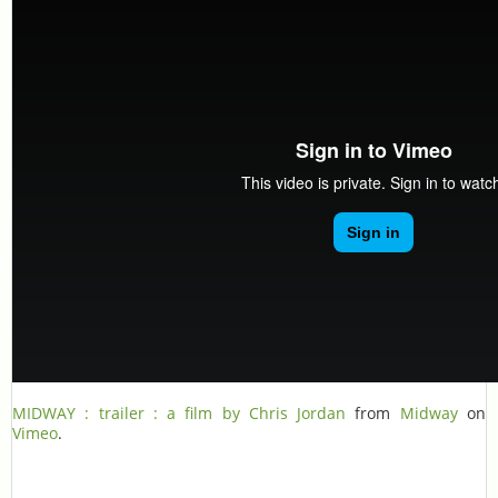
MIDWAY : trailer : a film by Chris Jordan
from
Midway
on
Vimeo
.