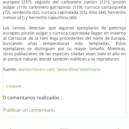
europeo (237), seguido del carbonero común (121), pinzón
vulgar (119), carbonero garrapinos (110), curruca carrasqueña
(72), verdecillo (62), curruca capirotada (53), mito (44), herrerillo
común (41) y herrerillo capuchino (40).
Los censos detectan que algunos ejemplares de petirrojo
europeo, pinzón vulgar y curruca capirotada llegan en invierno
al Carrascar de la Font Roja procedentes del norte de Europa,
buscando unas temperaturas más templadas. Estos
ejemplares se distinguen por su mayor tamaño. Mientras,
otras poblaciones de las especies citadas viven todo el año en
el parque natural, donde también nidifican y se reproducen.
fuente:
diariocriticocv.com
;
Generalitat Valenciana
Compartir
0 comentarios realizados :
Publicar un comentario