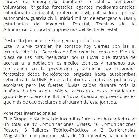
rurales de emergencia, bomberos forestales, bomberos
voluntarios, brigadas forestales, agentes medioambientales,
voluntariado ambiental, protección civil, policía local, policía
autonómica, guardia civil, unidad militar de emergencia (UME),
estudiantes de Ingeniería Forestal, Técnicos de la
Administración Local y Empresarios del Sector Forestal.
Deslucida Jornadas de Emergencia por la lluvia
Este IV SINIF también ha contado hoy viernes con las III
Jornadas de “ Los Servicios de Emergencia ..cerca de ti” en la
plaça de Les Nits, deslucidas por la lluvia, que trataba de
acercar a la población los medios técnicos y humanos que
intervienen en la prevención y extinción de incendios
forestales desde helicópteros, brigadas hasta autobombas
vehículos de la UME. Ha estado abierta a todos los públicos y
escolares pero las fuertes lluvias caídas durante toda la
mañana ha hecho que sólo se acercara a estas Jornadas un
grupo de escolares del IES La Nucía, Cuando las previsiones es
que más de 600 escolares disfrutaran de esta jornada.
Ponentes internacionales
El IV Simposio Nacional de Incendios Forestales ha contado con
un total de 17 Comunicaciones Orales, 16 Comunicaciones
Pósters, 3 Talleres Teórico-Prácticos y 2 Conferencias
Magistrales compondrán. Más de 20 ponentes nacionales e