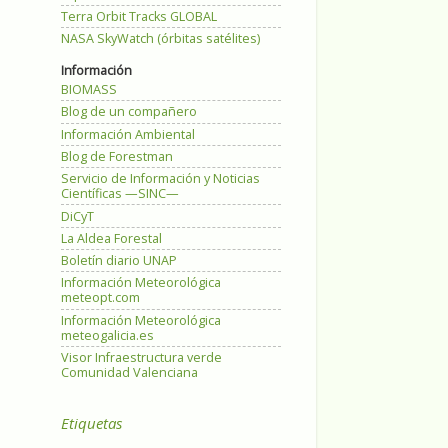
Terra Orbit Tracks GLOBAL
NASA SkyWatch (órbitas satélites)
Información
BIOMASS
Blog de un compañero
Información Ambiental
Blog de Forestman
Servicio de Información y Noticias
Científicas —SINC—
DiCyT
La Aldea Forestal
Boletín diario UNAP
Información Meteorológica
meteopt.com
Información Meteorológica
meteogalicia.es
Visor Infraestructura verde
Comunidad Valenciana
Etiquetas