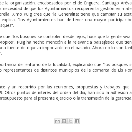
de la organización, encabezados por el de Enguera, Santiago Aréva
la necesidad de que los Ayuntamientos recuperen la gestión en mate
Morella, Ximo Puig cree que “la Generalitat tiene que cambiar su acti
n explica, “los Ayuntamientos han de tener una mayor participació
osques”.
e que “los bosques se controlen desde lejos, hace que la gente viva
ropios”. Puig ha hecho mención a la relevancia paisajística que tie
una fuente de riqueza importante en el pasado. Ahora no lo son tan
”.
portancia del entorno de la localidad, explicando que “los bosques 
do representantes de distintos municipios de la comarca de Els Por
ce y un recorrido por las reuniones, propuestas y trabajos que
9. Otros puntos de interés del orden del día, han sido la adhesión a
resupuesto para el presente ejercicio o la transmisión de la gerencia