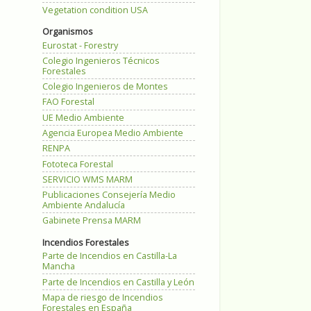
Vegetation condition USA
Organismos
Eurostat - Forestry
Colegio Ingenieros Técnicos
Forestales
Colegio Ingenieros de Montes
FAO Forestal
UE Medio Ambiente
Agencia Europea Medio Ambiente
RENPA
Fototeca Forestal
SERVICIO WMS MARM
Publicaciones Consejería Medio
Ambiente Andalucía
Gabinete Prensa MARM
Incendios Forestales
Parte de Incendios en Castilla-La
Mancha
Parte de Incendios en Castilla y León
Mapa de riesgo de Incendios
Forestales en España