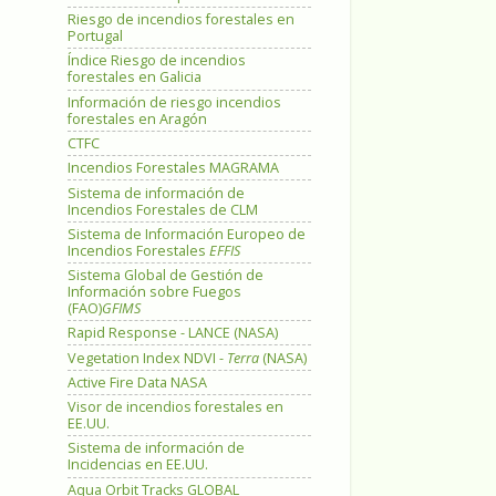
Riesgo de incendios forestales en
Portugal
Índice Riesgo de incendios
forestales en Galicia
Información de riesgo incendios
forestales en Aragón
CTFC
Incendios Forestales MAGRAMA
Sistema de información de
Incendios Forestales de CLM
Sistema de Información Europeo de
Incendios Forestales
EFFIS
Sistema Global de Gestión de
Información sobre Fuegos
(FAO)
GFIMS
Rapid Response - LANCE (NASA)
Vegetation Index NDVI -
Terra
(NASA)
Active Fire Data NASA
Visor de incendios forestales en
EE.UU.
Sistema de información de
Incidencias en EE.UU.
Aqua Orbit Tracks GLOBAL