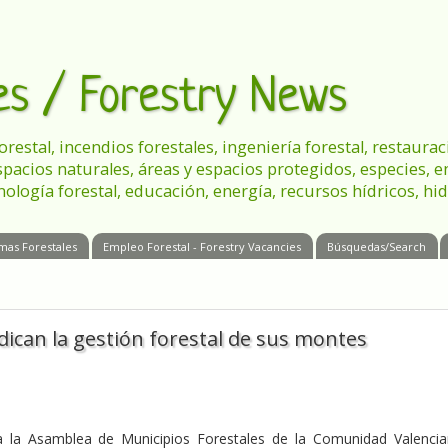
les / Forestry News
 forestal, incendios forestales, ingeniería forestal, restau
spacios naturales, áreas y espacios protegidos, especies, 
nología forestal, educación, energía, recursos hídricos, hid
mas Forestales
Empleo Forestal - Forestry Vacancies
Búsquedas/Search
dican la gestión forestal de sus montes
 la Asamblea de Municipios Forestales de la Comunidad Valenci