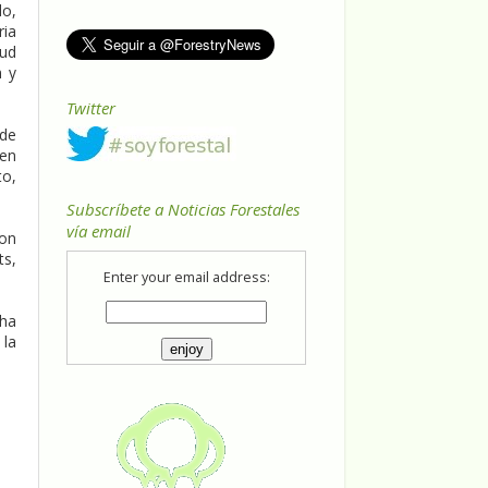
lo,
ria
tud
n y
Twitter
 de
nen
to,
Subscríbete a Noticias Forestales
vía email
son
ts,
Enter your email address:
 ha
 la
.