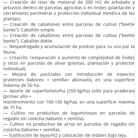
— Creación de islas de matorral de 200 m2 de arbolado y
arbustos dentro de parcelas agrícolas o en lindes (plantación y
cerramiento perimetral o protección individual metálica de las
plantas).
— Creación de caballones entre parcelas de cultivo (“beetle
banks”). Caballón simple.
— Creación de caballones entre parcelas de cultivo (“beetle
banks”). Caballón doble.
— Despedregado y acumulación de piedras para su uso por la
fauna.
— Creación, restauración o aumento de complejidad de lindes
y setos en parcelas de olivar (plantas, plantación y protector
individual).
— Mejora de pastizales con introducción de especies
pratenses (laboreo + semilla+ abonado), en una superficie
máxima de 50 ha.
— Aporte de superfosfato/ha (250 kg/ha) (sólo para praderas)
(primer año +
mantenimiento con 100-150 kg/ha), en una superficie máxima
de 75 ha.
— Cultivo no productivo de leguminosas en parcelas de
regadío sin cosecha (laboreo + semilla).
— Cultivo no productivo de arroz en parcelas de regadío sin
cosecha (laboreo + semilla).
— Sustitución de tejas/m2 y colocación de nidales bajo teja.