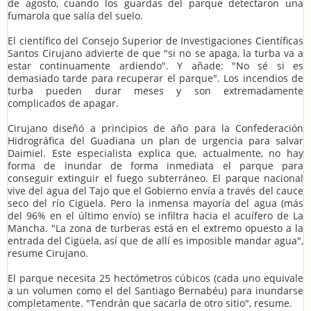
de agosto, cuando los guardas del parque detectaron una
fumarola que salía del suelo.
El científico del Consejo Superior de Investigaciones Científicas
Santos Cirujano advierte de que "si no se apaga, la turba va a
estar continuamente ardiendo". Y añade: "No sé si es
demasiado tarde para recuperar el parque". Los incendios de
turba pueden durar meses y son extremadamente
complicados de apagar.
Cirujano diseñó a principios de año para la Confederación
Hidrográfica del Guadiana un plan de urgencia para salvar
Daimiel. Este especialista explica que, actualmente, no hay
forma de inundar de forma inmediata el parque para
conseguir extinguir el fuego subterráneo. El parque nacional
vive del agua del Tajo que el Gobierno envía a través del cauce
seco del río Cigüela. Pero la inmensa mayoría del agua (más
del 96% en el último envío) se infiltra hacia el acuífero de La
Mancha. "La zona de turberas está en el extremo opuesto a la
entrada del Cigüela, así que de allí es imposible mandar agua",
resume Cirujano.
El parque necesita 25 hectómetros cúbicos (cada uno equivale
a un volumen como el del Santiago Bernabéu) para inundarse
completamente. "Tendrán que sacarla de otro sitio", resume.