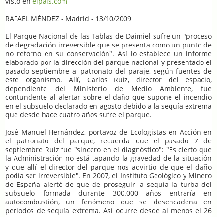
visto en
elpais.com
RAFAEL MÉNDEZ - Madrid - 13/10/2009
El Parque Nacional de las Tablas de Daimiel sufre un "proceso
de degradación irreversible que se presenta como un punto de
no retorno en su conservación". Así lo establece un informe
elaborado por la dirección del parque nacional y presentado el
pasado septiembre al patronato del paraje, según fuentes de
este organismo. Allí, Carlos Ruiz, director del espacio,
dependiente del Ministerio de Medio Ambiente, fue
contundente al alertar sobre el daño que supone el incendio
en el subsuelo declarado en agosto debido a la sequía extrema
que desde hace cuatro años sufre el parque.
José Manuel Hernández, portavoz de Ecologistas en Acción en
el patronato del parque, recuerda que el pasado 7 de
septiembre Ruiz fue "sincero en el diagnóstico": "Es cierto que
la Administración no está tapando la gravedad de la situación
y que allí el director del parque nos advirtió de que el daño
podía ser irreversible". En 2007, el Instituto Geológico y Minero
de España alertó de que de proseguir la sequía la turba del
subsuelo formada durante 300.000 años entraría en
autocombustión, un fenómeno que se desencadena en
periodos de sequía extrema. Así ocurre desde al menos el 26