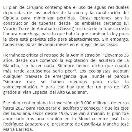
El plan de Cirujano contemplaba el uso de aguas residuales
depuradas de los pueblos de la zona y la canalización del
Cigüela para minimizar pérdidas. Otras opciones son la
construcción de tuberías desde los embalses cercanos (El
Vicario, Torre de Abraham o Gasset) o el uso de la tubería de la
llanura manchega, para lo que habría que cambiar la ley pues
la obra está prevista sólo para abastecimiento. Sin embargo,
todas esas obras llevarían meses en el mejor de los casos.
Hernández critica el retraso de la Administración: "Llevamos 36
años, desde que comenzó la explotación del acuífero de La
Mancha, sin hacer nada. Siempre hemos dicho que cuanto
más tarde actuásemos sería peor". Los ecologistas aceptan
cualquier trasvase de emergencia que inunde el parque
"siempre que se tomen medidas para evitar la
sobreexplotación. Y para eso hay que dar un giro de 180
grados al Plan Especial del Alto Guadiana".
Ese plan contemplaba la inversión de 3.000 millones de euros
hasta 2027 para recuperar el acuífero y conseguir que los ojos
del Guadiana, secos desde 1985, vuelvan a manar. El plan fue
anunciado tras una reunión en La Moncloa entre José Luis
Rodríguez Zapatero y el presidente de Castilla-La Mancha, José
María Barreda.