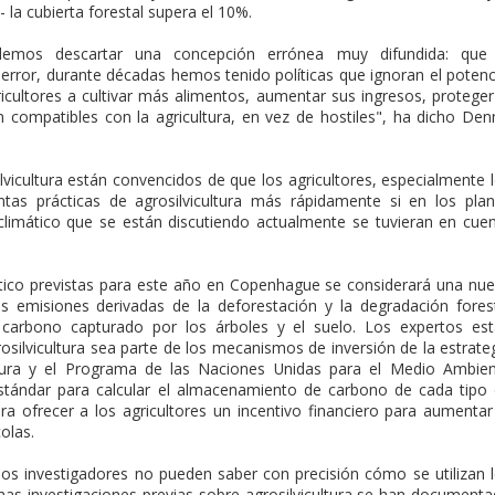
la cubierta forestal supera el 10%.
demos descartar una concepción errónea muy difundida: que 
e error, durante décadas hemos tenido políticas que ignoran el potenc
gricultores a cultivar más alimentos, aumentar sus ingresos, proteger
compatibles con la agricultura, en vez de hostiles", ha dicho Den
vicultura están convencidos de que los agricultores, especialmente 
intas prácticas de agrosilvicultura más rápidamente si en los pla
climático que se están discutiendo actualmente se tuvieran en cue
tico previstas para este año en Copenhague se considerará una nu
as emisiones derivadas de la deforestación y la degradación fores
 carbono capturado por los árboles y el suelo. Los expertos es
osilvicultura sea parte de los mecanismos de inversión de la estrate
ltura y el Programa de las Naciones Unidas para el Medio Ambie
ándar para calcular el almacenamiento de carbono de cada tipo
ra ofrecer a los agricultores un incentivo financiero para aumentar
olas.
los investigadores no pueden saber con precisión cómo se utilizan 
as investigaciones previas sobre agrosilvicultura se han document