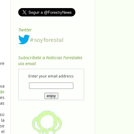
Twitter
Subscríbete a Noticias Forestales
bre
vía email
Enter your email address:
va
 de
es
las
eso
 la
 se
 el