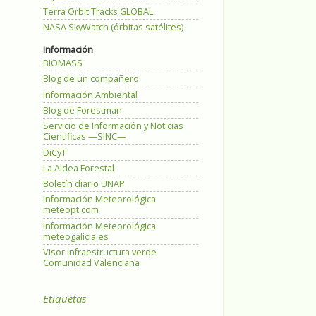
Terra Orbit Tracks GLOBAL
NASA SkyWatch (órbitas satélites)
Información
BIOMASS
Blog de un compañero
Información Ambiental
Blog de Forestman
Servicio de Información y Noticias
Científicas —SINC—
DiCyT
La Aldea Forestal
Boletín diario UNAP
Información Meteorológica
meteopt.com
Información Meteorológica
meteogalicia.es
Visor Infraestructura verde
Comunidad Valenciana
Etiquetas