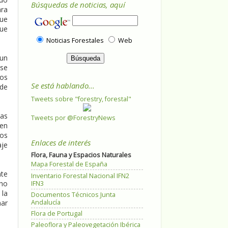
Búsquedas de noticias, aquí
ara
que
que
Noticias Forestales
Web
 un
 se
los
Se está hablando...
 de
Tweets sobre "forestry, forestal"
las
Tweets por @ForestryNews
 en
ros
Enlaces de interés
aje
Flora, Fauna y Espacios Naturales
Mapa Forestal de España
nte
Inventario Forestal Nacional IFN2
cho
IFN3
 la
Documentos Técnicos Junta
Andalucía
nar
Flora de Portugal
Paleoflora y Paleovegetación Ibérica