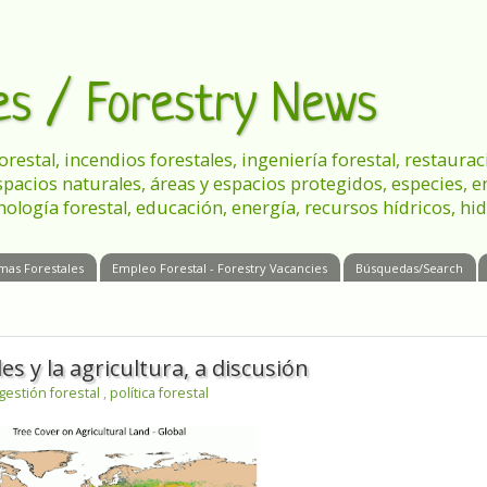
les / Forestry News
 forestal, incendios forestales, ingeniería forestal, restau
spacios naturales, áreas y espacios protegidos, especies, 
nología forestal, educación, energía, recursos hídricos, hid
mas Forestales
Empleo Forestal - Forestry Vacancies
Búsquedas/Search
es y la agricultura, a discusión
gestión forestal
,
política forestal