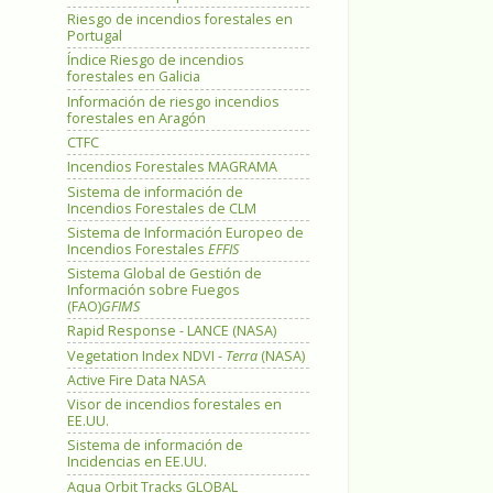
Riesgo de incendios forestales en
Portugal
Índice Riesgo de incendios
forestales en Galicia
Información de riesgo incendios
forestales en Aragón
CTFC
Incendios Forestales MAGRAMA
Sistema de información de
Incendios Forestales de CLM
Sistema de Información Europeo de
Incendios Forestales
EFFIS
Sistema Global de Gestión de
Información sobre Fuegos
(FAO)
GFIMS
Rapid Response - LANCE (NASA)
Vegetation Index NDVI -
Terra
(NASA)
Active Fire Data NASA
Visor de incendios forestales en
EE.UU.
Sistema de información de
Incidencias en EE.UU.
Aqua Orbit Tracks GLOBAL