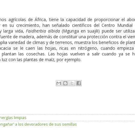
enos agrícolas de África, tiene la capacidad de proporcionar el ab
ir en su crecimiento, han señalado científicos del Centro Mundial
 y larga vida,
Faidherbia albida
(Mgunga en suajili) puede ser utiliz
ente de madera, además de constituir una protección contra el vie
plia variedad de climas y de terrenos, muestra los beneficios de plan
 acacia se le caen las hojas, ricas en nitrógeno, cuando empieza
 plantan las cosechas. Las hojas vuelven a salir cuando ya se 
a luz con las plantas de maíz, por ejemplo.
nergías limpias
engañar' a los devoradores de sus semillas