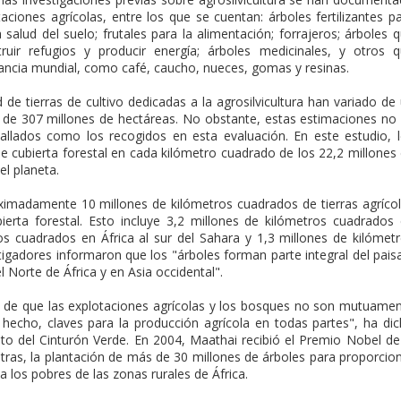
aciones agrícolas, entre los que se cuentan: árboles fertilizantes p
 salud del suelo; frutales para la alimentación; forrajeros; árboles 
uir refugios y producir energía; árboles medicinales, y otros 
ancia mundial, como café, caucho, nueces, gomas y resinas.
 de tierras de cultivo dedicadas a la agrosilvicultura han variado de
de 307 millones de hectáreas. No obstante, estas estimaciones no
allados como los recogidos en esta evaluación. En este estudio, 
 de cubierta forestal en cada kilómetro cuadrado de los 22,2 millones
el planeta.
oximadamente 10 millones de kilómetros cuadrados de tierras agríco
rta forestal. Esto incluye 3,2 millones de kilómetros cuadrados
os cuadrados en África al sur del Sahara y 1,3 millones de kilómet
tigadores informaron que los "árboles forman parte integral del pais
l Norte de África y en Asia occidental".
s de que las explotaciones agrícolas y los bosques no son mutuame
 hecho, claves para la producción agrícola en todas partes", ha di
o del Cinturón Verde. En 2004, Maathai recibió el Premio Nobel de
otras, la plantación de más de 30 millones de árboles para proporcio
a los pobres de las zonas rurales de África.