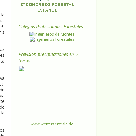
la
ial
Colegios Profesionales Forestales
 el
nis
los
Previsión precipitaciones en 6
nes
horas
nta
eva
tal
tán
gia
nte
 de
 la
www.wetterzentrale.de
los
ado