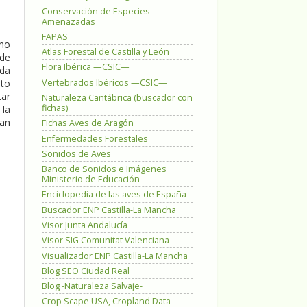
Conservación de Especies
Amenazadas
FAPAS
ono
Atlas Forestal de Castilla y León
 de
Flora Ibérica —CSIC—
ada
Vertebrados Ibéricos —CSIC—
nto
tar
Naturaleza Cantábrica (buscador con
fichas)
 la
han
Fichas Aves de Aragón
Enfermedades Forestales
Sonidos de Aves
Banco de Sonidos e Imágenes
Ministerio de Educación
Enciclopedia de las aves de España
Buscador ENP Castilla-La Mancha
Visor Junta Andalucía
Visor SIG Comunitat Valenciana
Visualizador ENP Castilla-La Mancha
Blog SEO Ciudad Real
Blog -Naturaleza Salvaje-
Crop Scape USA, Cropland Data