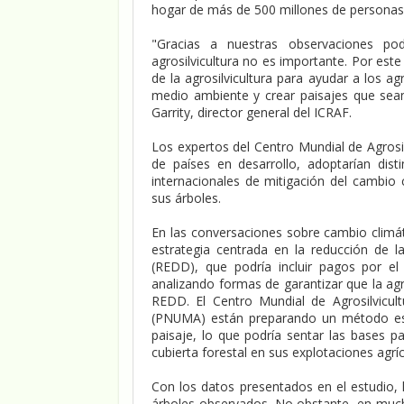
hogar de más de 500 millones de personas- 
"Gracias a nuestras observaciones po
agrosilvicultura no es importante. Por est
de la agrosilvicultura para ayudar a los a
medio ambiente y crear paisajes que sean 
Garrity, director general del ICRAF.
Los expertos del Centro Mundial de Agrosil
de países en desarrollo, adoptarían dist
internacionales de mitigación del cambio 
sus árboles.
En las conversaciones sobre cambio climá
estrategia centrada en la reducción de l
(REDD), que podría incluir pagos por el
analizando formas de garantizar que la agr
REDD. El Centro Mundial de Agrosilvicu
(PNUMA) están preparando un método est
paisaje, lo que podría sentar las bases pa
cubierta forestal en sus explotaciones agríc
Con los datos presentados en el estudio, 
árboles observados. No obstante, en much