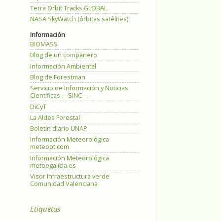
Terra Orbit Tracks GLOBAL
NASA SkyWatch (órbitas satélites)
Información
BIOMASS
Blog de un compañero
Información Ambiental
Blog de Forestman
Servicio de Información y Noticias
Científicas —SINC—
DiCyT
La Aldea Forestal
Boletín diario UNAP
Información Meteorológica
meteopt.com
Información Meteorológica
meteogalicia.es
Visor Infraestructura verde
Comunidad Valenciana
Etiquetas