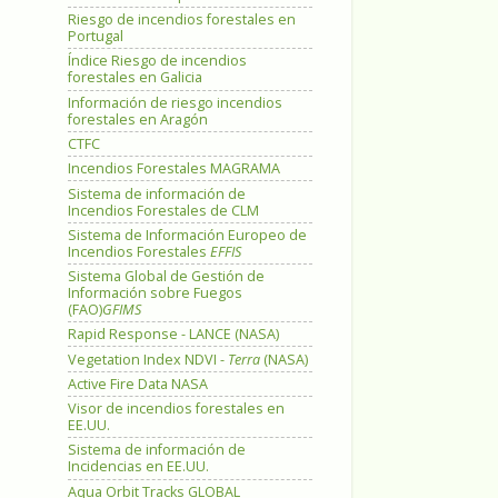
Riesgo de incendios forestales en
Portugal
Índice Riesgo de incendios
forestales en Galicia
Información de riesgo incendios
forestales en Aragón
CTFC
Incendios Forestales MAGRAMA
Sistema de información de
Incendios Forestales de CLM
Sistema de Información Europeo de
Incendios Forestales
EFFIS
Sistema Global de Gestión de
Información sobre Fuegos
(FAO)
GFIMS
Rapid Response - LANCE (NASA)
Vegetation Index NDVI -
Terra
(NASA)
Active Fire Data NASA
Visor de incendios forestales en
EE.UU.
Sistema de información de
Incidencias en EE.UU.
Aqua Orbit Tracks GLOBAL