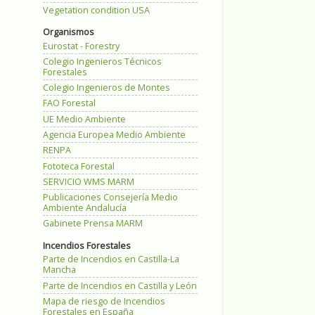
Vegetation condition USA
Organismos
Eurostat - Forestry
Colegio Ingenieros Técnicos
Forestales
Colegio Ingenieros de Montes
FAO Forestal
UE Medio Ambiente
Agencia Europea Medio Ambiente
RENPA
Fototeca Forestal
SERVICIO WMS MARM
Publicaciones Consejería Medio
Ambiente Andalucía
Gabinete Prensa MARM
Incendios Forestales
Parte de Incendios en Castilla-La
Mancha
Parte de Incendios en Castilla y León
Mapa de riesgo de Incendios
Forestales en España