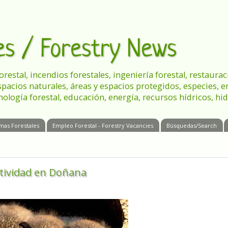
les / Forestry News
 forestal, incendios forestales, ingeniería forestal, restau
spacios naturales, áreas y espacios protegidos, especies, 
nología forestal, educación, energía, recursos hídricos, hid
mas Forestales
Empleo Forestal - Forestry Vacancies
Búsquedas/Search
utividad en Doñana