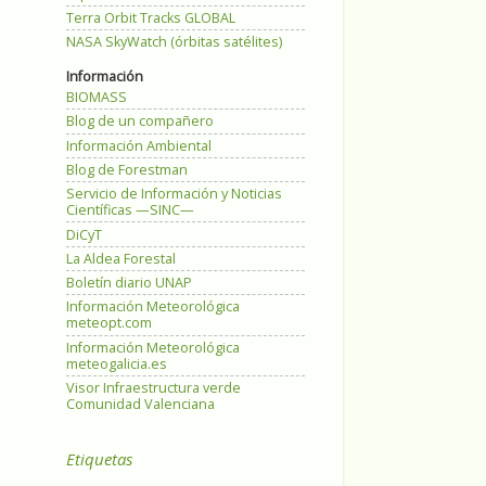
Terra Orbit Tracks GLOBAL
NASA SkyWatch (órbitas satélites)
Información
BIOMASS
Blog de un compañero
Información Ambiental
Blog de Forestman
Servicio de Información y Noticias
Científicas —SINC—
DiCyT
La Aldea Forestal
Boletín diario UNAP
Información Meteorológica
meteopt.com
Información Meteorológica
meteogalicia.es
Visor Infraestructura verde
Comunidad Valenciana
Etiquetas