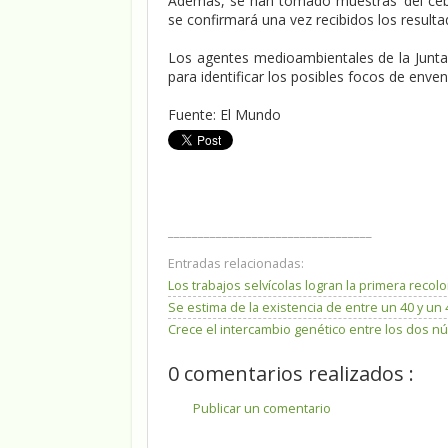
Además, se han tomado muestras ‘del ceb
se confirmará una vez recibidos los resultado
Los agentes medioambientales de la Junta 
para identificar los posibles focos de env
Fuente: El Mundo
__________________________________
Entradas relacionadas:
Los trabajos selvícolas logran la primera reco
Se estima de la existencia de entre un 40 y u
Crece el intercambio genético entre los dos núc
0 comentarios realizados :
Publicar un comentario