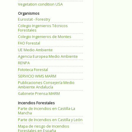
Vegetation condition USA
Organismos
Eurostat - Forestry
Colegio Ingenieros Técnicos
Forestales
Colegio Ingenieros de Montes
FAO Forestal
UE Medio Ambiente
Agencia Europea Medio Ambiente
RENPA
Fototeca Forestal
SERVICIO WMS MARM
Publicaciones Consejería Medio
Ambiente Andalucía
Gabinete Prensa MARM
Incendios Forestales
Parte de Incendios en Castilla-La
Mancha
Parte de Incendios en Castilla y León
Mapa de riesgo de Incendios
Forestales en España