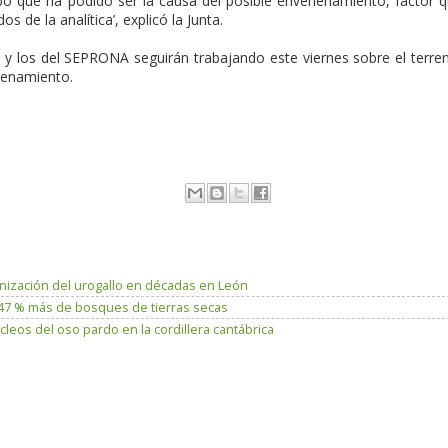
o que ha podido ser la causa del posible envenenamiento, factor 
s de la analítica’, explicó la Junta.
y los del SEPRONA seguirán trabajando este viernes sobre el terre
enenamiento.
lonización del urogallo en décadas en León
n 47 % más de bosques de tierras secas
leos del oso pardo en la cordillera cantábrica