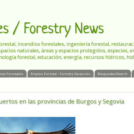
les / Forestry News
 forestal, incendios forestales, ingeniería forestal, restau
spacios naturales, áreas y espacios protegidos, especies, 
nología forestal, educación, energía, recursos hídricos, hid
mas Forestales
Empleo Forestal - Forestry Vacancies
Búsquedas/Search
ertos en las provincias de Burgos y Segovia