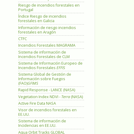
Riesgo de incendios forestales en
Portugal
Índice Riesgo de incendios
forestales en Galicia
Información de riesgo incendios
forestales en Aragón
CTFC
Incendios Forestales MAGRAMA
Sistema de información de
Incendios Forestales de CLM
Sistema de Información Europeo de
Incendios Forestales
EFFIS
Sistema Global de Gestión de
Información sobre Fuegos
(FAO)
GFIMS
Rapid Response - LANCE (NASA)
Vegetation Index NDVI -
Terra
(NASA)
Active Fire Data NASA
Visor de incendios forestales en
EE.UU.
Sistema de información de
Incidencias en EE.UU.
Aqua Orbit Tracks GLOBAL