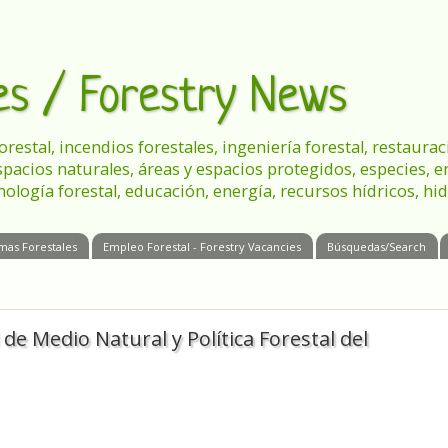
les / Forestry News
 forestal, incendios forestales, ingeniería forestal, restau
spacios naturales, áreas y espacios protegidos, especies, 
nología forestal, educación, energía, recursos hídricos, hid
mas Forestales
Empleo Forestal - Forestry Vacancies
Búsquedas/Search
 de Medio Natural y Política Forestal del