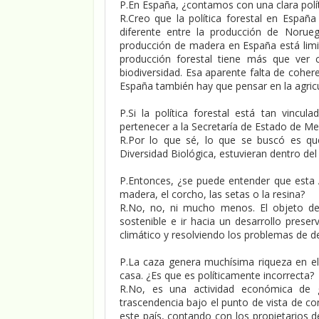
P.En España, ¿contamos con una clara polít
R.Creo que la política forestal en Españ
diferente entre la producción de Norue
producción de madera en España está limit
producción forestal tiene más que ver c
biodiversidad. Esa aparente falta de cohere
España también hay que pensar en la agricul
P.Si la política forestal está tan vincu
pertenecer a la Secretaría de Estado de Me
R.Por lo que sé, lo que se buscó es que
Diversidad Biológica, estuvieran dentro de
P.Entonces, ¿se puede entender que esta 
madera, el corcho, las setas o la resina?
R.No, no, ni mucho menos. El objeto de
sostenible e ir hacia un desarrollo pres
climático y resolviendo los problemas de de
P.La caza genera muchísima riqueza en el 
casa. ¿Es que es políticamente incorrecta?
R.No, es una actividad económica de 
trascendencia bajo el punto de vista de co
este país, contando con los propietarios d