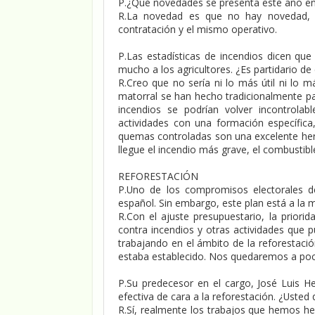
P.¿Qué novedades se presenta este año en
R.La novedad es que no hay novedad, 
contratación y el mismo operativo.
P.Las estadísticas de incendios dicen que
mucho a los agricultores. ¿Es partidario de 
R.Creo que no sería ni lo más útil ni lo 
matorral se han hecho tradicionalmente pa
incendios se podrían volver incontrolab
actividades con una formación específica
quemas controladas son una excelente herr
llegue el incendio más grave, el combustib
REFORESTACIÓN
P.Uno de los compromisos electorales d
español. Sin embargo, este plan está a la 
R.Con el ajuste presupuestario, la priori
contra incendios y otras actividades que 
trabajando en el ámbito de la reforestaci
estaba establecido. Nos quedaremos a poco
P.Su predecesor en el cargo, José Luis 
efectiva de cara a la reforestación. ¿Usted
R.Sí, realmente los trabajos que hemos h