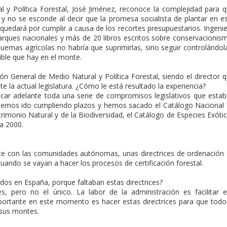
al y Política Forestal, José Jiménez, reconoce la complejidad para 
 y no se esconde al decir que la promesa socialista de plantar en e
 quedará por cumplir a causa de los recortes presupuestarios. Ingeni
arques nacionales y más de 20 libros escritos sobre conservacionis
uemas agrícolas no habría que suprimirlas, sino seguir controlándol
ible que hay en el monte.
ión General de Medio Natural y Política Forestal, siendo el director 
 la actual legislatura. ¿Cómo le está resultado la experiencia?
acar adelante toda una serie de compromisos legislativos que esta
ra. Hemos ido cumpliendo plazos y hemos sacado el Catálogo Nacional
rimonio Natural y de la Biodiversidad, el Catálogo de Especies Exóti
ra 2000.
e con las comunidades autónomas, unas directrices de ordenación
ando se vayan a hacer los procesos de certificación forestal.
dos en España, porque faltaban estas directrices?
, pero no el único. La labor de la administración es facilitar 
portante en este momento es hacer estas directrices para que todo
sus montes.