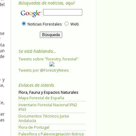
Búsquedas de noticias, aquí
del
Noticias Forestales
Web
 se
?
sta
 un
Se está hablando...
nde
Tweets sobre "forestry, forestal"
Tweets por @ForestryNews
o y
Enlaces de interés
se,
Flora, Fauna y Espacios Naturales
Mapa Forestal de España
te,
Inventario Forestal Nacional IFN2
IFN3
ser
Documentos Técnicos Junta
ras
Andalucía
Flora de Portugal
Paleoflora y Paleovegetación Ibérica