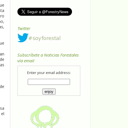
que
sta
ero
mo,
as,
Twitter
que
ban
Subscríbete a Noticias Forestales
 de
vía email
cas
Enter your email address:
 de
esa
 el