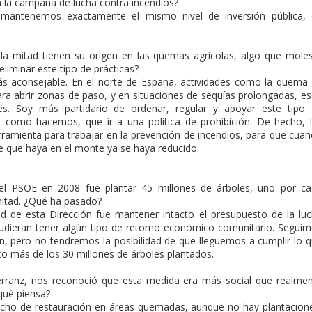
 la campaña de lucha contra incendios?
mantenemos exactamente el mismo nivel de inversión pública, 
 la mitad tienen su origen en las quemas agrícolas, algo que mole
eliminar este tipo de prácticas?
más aconsejable. En el norte de España, actividades como la quema
ra abrir zonas de paso, y en situaciones de sequías prolongadas, e
les. Soy más partidario de ordenar, regular y apoyar este tipo
, como hacemos, que ir a una política de prohibición. De hecho, 
amienta para trabajar en la prevención de incendios, para que cua
le que haya en el monte ya se haya reducido.
el PSOE en 2008 fue plantar 45 millones de árboles, uno por c
mitad. ¿Qué ha pasado?
dad de esta Dirección fue mantener intacto el presupuesto de la lu
pudieran tener algún tipo de retorno económico comunitario. Segui
ón, pero no tendremos la posibilidad de que lleguemos a cumplir lo 
 más de los 30 millones de árboles plantados.
Herranz, nos reconoció que esta medida era más social que realme
 qué piensa?
echo de restauración en áreas quemadas, aunque no hay plantacion