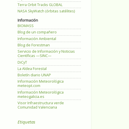
Terra Orbit Tracks GLOBAL
NASA SkyWatch (órbitas satélites)
Información
BIOMASS
Blog de un compañero
Información Ambiental
Blog de Forestman
Servicio de Información y Noticias
Científicas —SINC—
DiCyT
La Aldea Forestal
Boletín diario UNAP
Información Meteorológica
meteopt.com
Información Meteorológica
meteogalicia.es
Visor Infraestructura verde
Comunidad Valenciana
Etiquetas