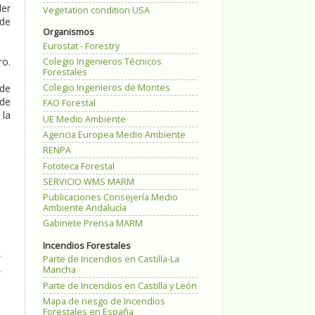
der
Vegetation condition USA
 de
Organismos
Eurostat - Forestry
ro.
Colegio Ingenieros Técnicos
Forestales
Colegio Ingenieros de Montes
 de
 de
FAO Forestal
 la
UE Medio Ambiente
Agencia Europea Medio Ambiente
RENPA
Fototeca Forestal
SERVICIO WMS MARM
Publicaciones Consejería Medio
Ambiente Andalucía
Gabinete Prensa MARM
Incendios Forestales
Parte de Incendios en Castilla-La
Mancha
Parte de Incendios en Castilla y León
Mapa de riesgo de Incendios
Forestales en España