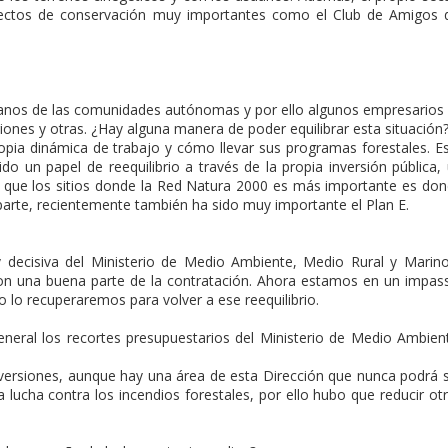
yectos de conservación muy importantes como el Club de Amigos 
anos de las comunidades autónomas y por ello algunos empresarios
iones y otras. ¿Hay alguna manera de poder equilibrar esta situación
pia dinámica de trabajo y cómo llevar sus programas forestales. E
do un papel de reequilibrio a través de la propia inversión pública,
o que los sitios donde la Red Natura 2000 es más importante es do
 parte, recientemente también ha sido muy importante el Plan E.
y decisiva del Ministerio de Medio Ambiente, Medio Rural y Marin
ron una buena parte de la contratación. Ahora estamos en un impas
ro lo recuperaremos para volver a ese reequilibrio.
eral los recortes presupuestarios del Ministerio de Medio Ambien
inversiones, aunque hay una área de esta Dirección que nunca podrá 
a lucha contra los incendios forestales, por ello hubo que reducir ot