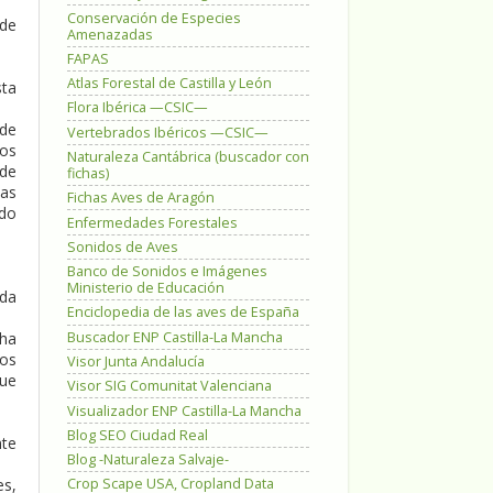
Conservación de Especies
de
Amenazadas
FAPAS
Atlas Forestal de Castilla y León
sta
Flora Ibérica —CSIC—
 de
Vertebrados Ibéricos —CSIC—
sos
Naturaleza Cantábrica (buscador con
 de
fichas)
las
Fichas Aves de Aragón
ndo
Enfermedades Forestales
Sonidos de Aves
Banco de Sonidos e Imágenes
Ministerio de Educación
ada
Enciclopedia de las aves de España
Buscador ENP Castilla-La Mancha
cha
mos
Visor Junta Andalucía
que
Visor SIG Comunitat Valenciana
Visualizador ENP Castilla-La Mancha
Blog SEO Ciudad Real
nte
Blog -Naturaleza Salvaje-
es,
Crop Scape USA, Cropland Data