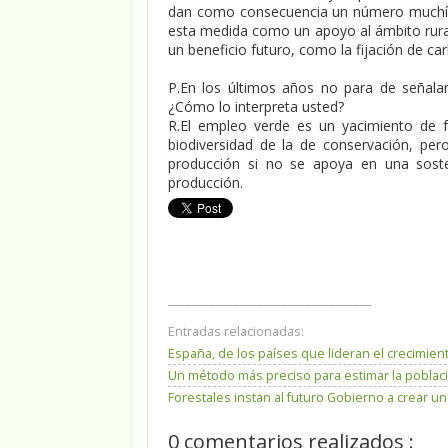
dan como consecuencia un número muchísi
esta medida como un apoyo al ámbito rural
un beneficio futuro, como la fijación de ca
P.En los últimos años no para de señal
¿Cómo lo interpreta usted?
R.El empleo verde es un yacimiento de f
biodiversidad de la de conservación, per
producción si no se apoya en una sosten
producción.
__________________________________
Entradas relacionadas:
España, de los países que lideran el crecimien
Un método más preciso para estimar la poblaci
Forestales instan al futuro Gobierno a crear u
0 comentarios realizados :