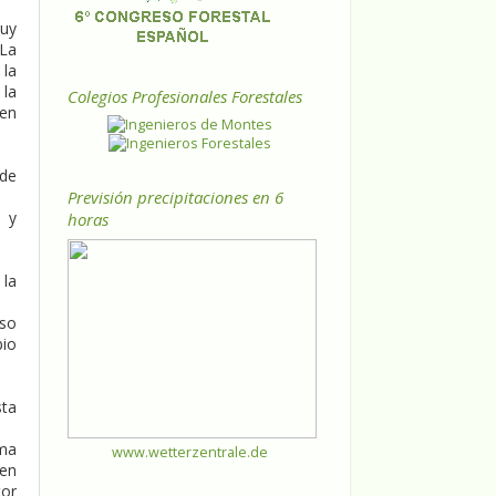
muy
 La
 la
 la
Colegios Profesionales Forestales
 en
 de
Previsión precipitaciones en 6
o y
horas
 la
uso
bio
sta
ma
www.wetterzentrale.de
 en
tor