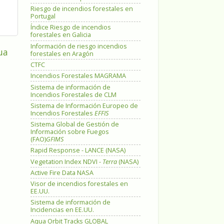
Riesgo de incendios forestales en
Portugal
Índice Riesgo de incendios
forestales en Galicia
Información de riesgo incendios
ua
forestales en Aragón
CTFC
Incendios Forestales MAGRAMA
Sistema de información de
Incendios Forestales de CLM
Sistema de Información Europeo de
Incendios Forestales
EFFIS
Sistema Global de Gestión de
Información sobre Fuegos
(FAO)
GFIMS
Rapid Response - LANCE (NASA)
Vegetation Index NDVI -
Terra
(NASA)
Active Fire Data NASA
Visor de incendios forestales en
EE.UU.
Sistema de información de
Incidencias en EE.UU.
Aqua Orbit Tracks GLOBAL