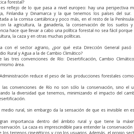
ica forestal?
a es reflejo de lo que pasa a nivel europeo: hay una perspectiva 
ga, Finlandia y Dinamarca y la que tenemos los países del sur.
ada a la cornisa cantábrica y poco más, en el resto de la Península
on la agricultura, la ganadería, la conservación de los suelos y
ncia hace que llevar a cabo una política forestal no sea fácil porque
tura, la caza y en otras muchas políticas.
lada con el sector agrario, ¿por qué esta Dirección General pasó
dio Rural y Agua a la de Cambio Climático?
 las tres convenciones de Río: Desertificación, Cambio Climátic
l mismo área.
Administración reduce el peso de las producciones forestales como
 las convenciones de Río no son sólo la conservación, sino el 
ervando la diversidad que tenemos, minimizando el impacto del cam
sertificación.
medio rural, sin embargo da la sensación de que es invisible en e
gran importancia dentro del ámbito rural y que tiene la máxi
nservación. La caza es imprescindible para entender la conservación
e los terrenos cinegéticos y con los usuarios. Además, el propio sec