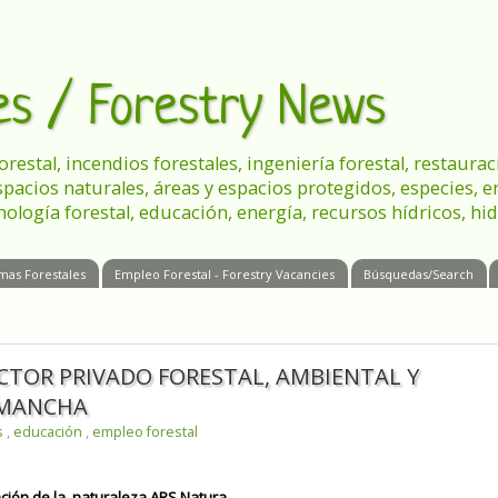
les / Forestry News
 forestal, incendios forestales, ingeniería forestal, restau
spacios naturales, áreas y espacios protegidos, especies, 
nología forestal, educación, energía, recursos hídricos, hid
mas Forestales
Empleo Forestal - Forestry Vacancies
Búsquedas/Search
CTOR PRIVADO FORESTAL, AMBIENTAL Y
 MANCHA
s
,
educación
,
empleo forestal
ción de la naturaleza ARS Natura.