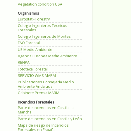
Vegetation condition USA
Organismos
Eurostat - Forestry
Colegio Ingenieros Técnicos
Forestales
Colegio Ingenieros de Montes
FAO Forestal
UE Medio Ambiente
Agencia Europea Medio Ambiente
RENPA
Fototeca Forestal
SERVICIO WMS MARM
Publicaciones Consejería Medio
Ambiente Andalucía
Gabinete Prensa MARM
Incendios Forestales
Parte de Incendios en Castilla-La
Mancha
Parte de Incendios en Castilla y León
Mapa de riesgo de Incendios
Forestales en España