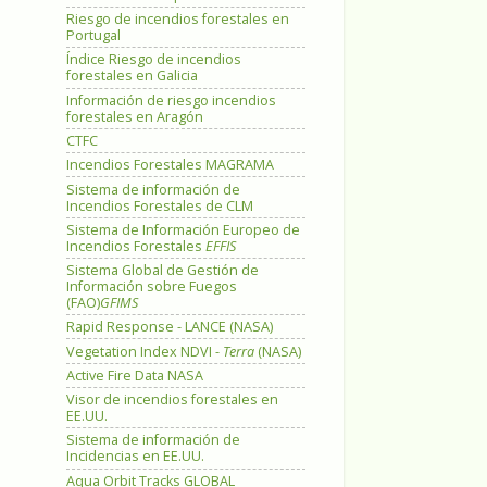
Riesgo de incendios forestales en
Portugal
Índice Riesgo de incendios
forestales en Galicia
Información de riesgo incendios
forestales en Aragón
CTFC
Incendios Forestales MAGRAMA
Sistema de información de
Incendios Forestales de CLM
Sistema de Información Europeo de
Incendios Forestales
EFFIS
Sistema Global de Gestión de
Información sobre Fuegos
(FAO)
GFIMS
Rapid Response - LANCE (NASA)
Vegetation Index NDVI -
Terra
(NASA)
Active Fire Data NASA
Visor de incendios forestales en
EE.UU.
Sistema de información de
Incidencias en EE.UU.
Aqua Orbit Tracks GLOBAL