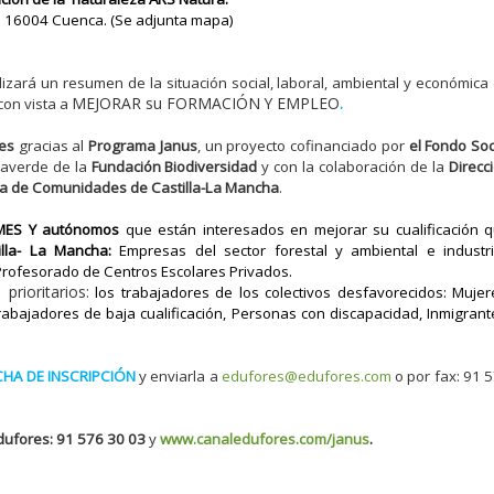
 16004 Cuenca. (Se adjunta mapa)
izará un resumen de la situación social, laboral, ambiental y económica
MEJORAR su FORMACIÓN Y EMPLEO
con vista a
.
es
gracias al
Programa Janus
, un proyecto cofinanciado por
el Fondo Soc
eaverde de la
Fundación Biodiversidad
y con la colaboración de la
Direcc
unta de Comunidades de Castilla-La Mancha
.
MES Y autónomos
que están interesados en mejorar su cualificación 
illa- La Mancha:
Empresas del sector forestal y ambiental e industr
rofesorado de Centros Escolares Privados.
prioritarios:
los trabajadores de los colectivos desfavorecidos: Mujer
bajadores de baja cualificación, Personas con discapacidad, Inmigrant
CHA DE INSCRIPCIÓN
y enviarla a
edufores@edufores.com
o por fax: 91 
dufores: 91 576 30 03
y
www.canaledufores.com/janus
.