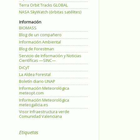
Terra Orbit Tracks GLOBAL
NASA SkyWatch (órbitas satélites)
Información
BIOMASS
Blog de un compañero
Información Ambiental
Blog de Forestman
Servicio de Información y Noticias
Científicas —SINC—
DiCyT
La Aldea Forestal
Boletín diario UNAP
Información Meteorológica
meteopt.com
Información Meteorológica
meteogalicia.es
Visor Infraestructura verde
Comunidad Valenciana
Etiquetas