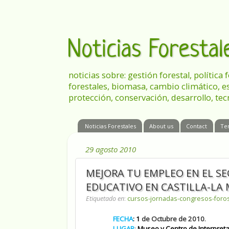
Noticias Foresta
noticias sobre: gestión forestal, política
forestales, biomasa, cambio climático, e
protección, conservación, desarrollo, tec
Noticias Forestales
About us
Contact
Te
29 agosto 2010
MEJORA TU EMPLEO EN EL SE
EDUCATIVO EN CASTILLA-LA
Etiquetado en
:
cursos-jornadas-congresos-foro
FECHA
:
1
de Octubre de 2010
.
LUGAR
:
Museo y Centro de Interpreta