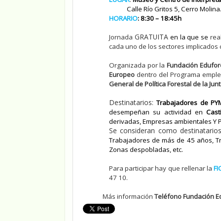
Calle Río Gritos 5, Cerro Molina.
HORARIO
:
8:30 – 18:45h
GRATUITA
Jornada
en la que se
real
cada uno de los sectores implicados 
Organizada por la
Fundación Edufor
Europeo
dentro del Programa empl
General de Política Forestal de la J
Destinatarios:
Trabajadores de PY
desempeñan su actividad en
Cast
derivadas, Empresas ambientales Y P
Se consideran como destinatarios 
Trabajadores de más de 45 años, Tra
Zonas despobladas, etc.
Para participar hay que rellenar la
FI
47 10.
Más información
Teléfono Fundación E