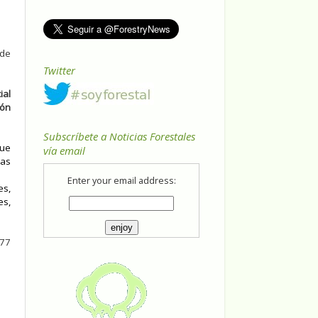
 de
Twitter
ial
ión
Subscríbete a Noticias Forestales
que
vía email
ias
Enter your email address:
es,
es,
577