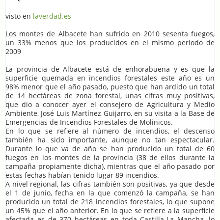
visto en
laverdad.es
Los montes de Albacete han sufrido en 2010 sesenta fuegos,
un 33% menos que los producidos en el mismo periodo de
2009
La provincia de Albacete está de enhorabuena y es que la
superficie quemada en incendios forestales este año es un
98% menor que el año pasado, puesto que han ardido un total
de 14 hectáreas de zona forestal, unas cifras muy positivas,
que dio a conocer ayer el consejero de Agricultura y Medio
Ambiente, José Luis Martínez Guijarro, en su visita a la Base de
Emergencias de Incendios Forestales de Molinicos.
En lo que se refiere al número de incendios, el descenso
también ha sido importante, aunque no tan espectacular.
Durante lo que va de año se han producido un total de 60
fuegos en los montes de la provincia (38 de ellos durante la
campaña propiamente dicha), mientras que el año pasado por
estas fechas habían tenido lugar 89 incendios.
A nivel regional, las cifras también son positivas, ya que desde
el 1 de junio, fecha en la que comenzó la campaña, se han
producido un total de 218 incendios forestales, lo que supone
un 45% que el año anterior. En lo que se refiere a la superficie
afectada es de 370 hectáreas en toda Castilla-La Mancha, lo