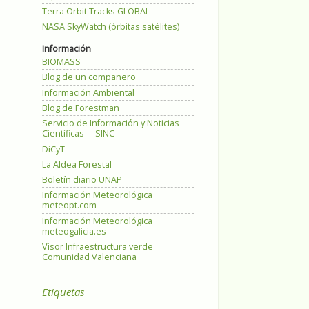
Terra Orbit Tracks GLOBAL
NASA SkyWatch (órbitas satélites)
Información
BIOMASS
Blog de un compañero
Información Ambiental
Blog de Forestman
Servicio de Información y Noticias
Científicas —SINC—
DiCyT
La Aldea Forestal
Boletín diario UNAP
Información Meteorológica
meteopt.com
Información Meteorológica
meteogalicia.es
Visor Infraestructura verde
Comunidad Valenciana
Etiquetas