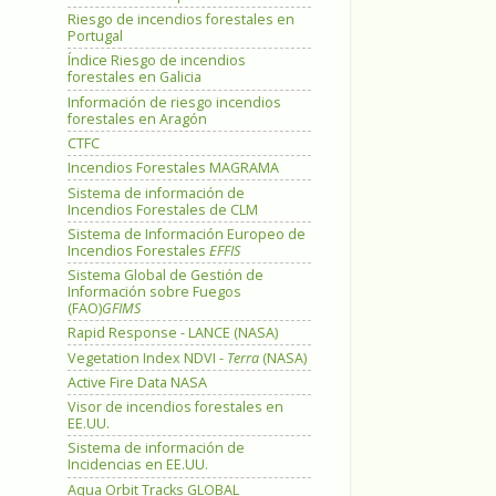
Riesgo de incendios forestales en
Portugal
Índice Riesgo de incendios
forestales en Galicia
Información de riesgo incendios
forestales en Aragón
CTFC
Incendios Forestales MAGRAMA
Sistema de información de
Incendios Forestales de CLM
Sistema de Información Europeo de
Incendios Forestales
EFFIS
Sistema Global de Gestión de
Información sobre Fuegos
(FAO)
GFIMS
Rapid Response - LANCE (NASA)
Vegetation Index NDVI -
Terra
(NASA)
Active Fire Data NASA
Visor de incendios forestales en
EE.UU.
Sistema de información de
Incidencias en EE.UU.
Aqua Orbit Tracks GLOBAL