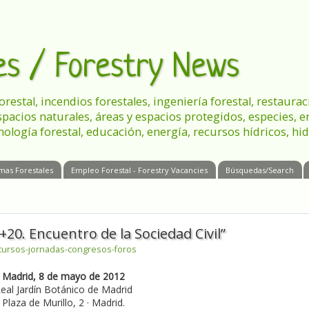
les / Forestry News
 forestal, incendios forestales, ingeniería forestal, restau
spacios naturales, áreas y espacios protegidos, especies, 
nología forestal, educación, energía, recursos hídricos, hid
mas Forestales
Empleo Forestal - Forestry Vacancies
Búsquedas/Search
20. Encuentro de la Sociedad Civil”
cursos-jornadas-congresos-foros
Madrid, 8 de mayo de 2012
eal Jardín Botánico de Madrid
Plaza de Murillo, 2 · Madrid.