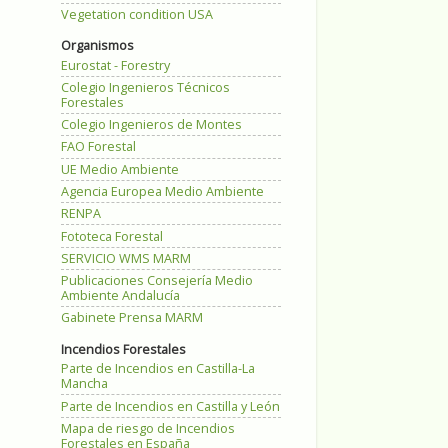
Vegetation condition USA
Organismos
Eurostat - Forestry
Colegio Ingenieros Técnicos
Forestales
Colegio Ingenieros de Montes
FAO Forestal
UE Medio Ambiente
Agencia Europea Medio Ambiente
RENPA
Fototeca Forestal
SERVICIO WMS MARM
Publicaciones Consejería Medio
Ambiente Andalucía
Gabinete Prensa MARM
Incendios Forestales
Parte de Incendios en Castilla-La
Mancha
Parte de Incendios en Castilla y León
Mapa de riesgo de Incendios
Forestales en España