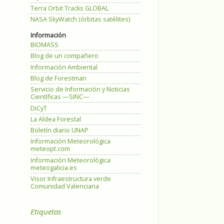
Terra Orbit Tracks GLOBAL
NASA SkyWatch (órbitas satélites)
Información
BIOMASS
Blog de un compañero
Información Ambiental
Blog de Forestman
Servicio de Información y Noticias
Científicas —SINC—
DiCyT
La Aldea Forestal
Boletín diario UNAP
Información Meteorológica
meteopt.com
Información Meteorológica
meteogalicia.es
Visor Infraestructura verde
Comunidad Valenciana
Etiquetas