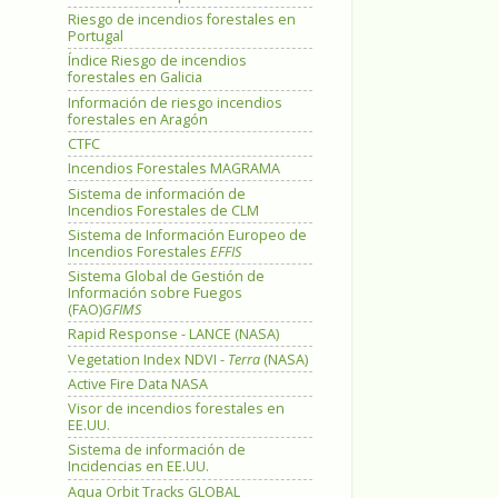
Riesgo de incendios forestales en
Portugal
Índice Riesgo de incendios
forestales en Galicia
Información de riesgo incendios
forestales en Aragón
CTFC
Incendios Forestales MAGRAMA
Sistema de información de
Incendios Forestales de CLM
Sistema de Información Europeo de
Incendios Forestales
EFFIS
Sistema Global de Gestión de
Información sobre Fuegos
(FAO)
GFIMS
Rapid Response - LANCE (NASA)
Vegetation Index NDVI -
Terra
(NASA)
Active Fire Data NASA
Visor de incendios forestales en
EE.UU.
Sistema de información de
Incidencias en EE.UU.
Aqua Orbit Tracks GLOBAL