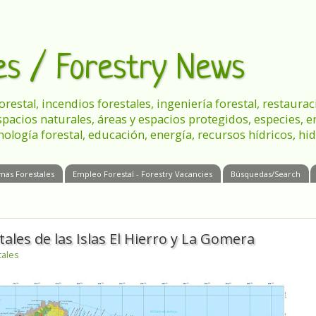
les / Forestry News
 forestal, incendios forestales, ingeniería forestal, restau
spacios naturales, áreas y espacios protegidos, especies, 
nología forestal, educación, energía, recursos hídricos, hid
mas Forestales
Empleo Forestal - Forestry Vacancies
Búsquedas/Search
les de las Islas El Hierro y La Gomera
tales