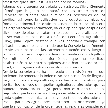
catástrofe que sufre Castilla y León por los topillos».
Además de la quema controlada de rastrojos, Silvia Clemente
afirmó que la Junta continuará con los tratamientos de
limpieza de cunetas para eliminar los reservorios de los
topillos, así como la utilización de productos químicos de
forma experimental en distintas zonas de la región, algo que
las organizaciones rechazaron, ya que opinan que después de
diez meses de plaga el tratamiento debe ser generalizado.
El secretario regional de la Unión de Pequeños Agricultores
(UPA), Julio López, destacó que «es necesario trabajar con
eficacia, porque no tiene sentido que la Consejería de Fomento
limpie las cunetas de las carreteras autonómicas y luego el
resto estén sucias, porque es donde se mantienen los topillos».
Por último. Clemente informó de que ha solicitado
colaboración al Ministerio, quienes «sólo han lanzado brindis
al sol, sin ninguna confirmación oficial de ayuda».
Desde la consejería se ha planteado una revisión «en la que
podemos incrementar la indemnización» con el fin de llegar al
mayor número de agricultores, y se buscará un método para
peritar los cultivos de aquellos agricultores afectados que ya
hubieran realizado la siega, pero todo esto, dentro de los
requisitos que la normativa Europea establece. Y afirmó que la
Junta «quiere indemnizar a la mayor parte de los afectados».
Por su parte los agricultores mostraron sus discrepancias ya
que la modificación de la orden que las regula es considerada