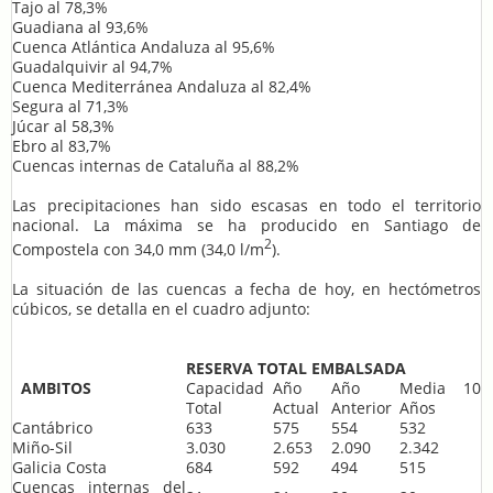
Tajo al 78,3%
Guadiana al 93,6%
Cuenca Atlántica Andaluza al 95,6%
Guadalquivir al 94,7%
Cuenca Mediterránea Andaluza al 82,4%
Segura al 71,3%
Júcar al 58,3%
Ebro al 83,7%
Cuencas internas de Cataluña al 88,2%
Las precipitaciones han sido escasas en todo el territorio
nacional. La máxima se ha producido en Santiago de
2
Compostela con 34,0 mm (34,0 l/m
).
La situación de las cuencas a fecha de hoy, en hectómetros
cúbicos, se detalla en el cuadro adjunto:
RESERVA TOTAL EMBALSADA
AMBITOS
Capacidad
Año
Año
Media 10
Total
Actual
Anterior
Años
Cantábrico
633
575
554
532
Miño-Sil
3.030
2.653
2.090
2.342
Galicia Costa
684
592
494
515
Cuencas internas del