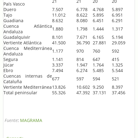
21
21
20
20
País Vasco
Duero
7.507
6.778
4.768
5.897
Tajo
11.012
8.622
5.895
6.951
Guadiana
8.632
8.080
6.451
6.291
Cuenca Atlántica
1.880
1.798
1.444
1.317
Andaluza
Guadalquivir
8.101
7.671
6.165
5.194
Vertiente Atlántica
41.500
36.790
27.881
29.059
Cuenca Mediterránea
1.177
970
760
592
Andaluza
Segura
1.141
814
647
415
Júcar
3.337
1.947
1.764
1.325
Ebro
7.494
6.274
5.485
5.544
Cuencas internas de
677
597
594
521
Cataluña
Vertiente Mediterránea
13.826
10.602
9.250
8.397
Total peninsular
55.326
47.392
37.131
37.456
Fuente
:
MAGRAMA