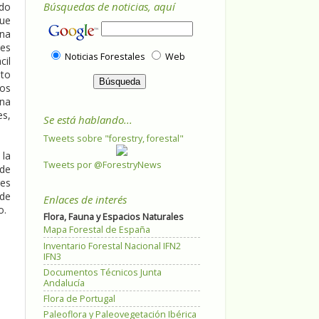
Búsquedas de noticias, aquí
ado
que
ena
res
Noticias Forestales
Web
cil
ito
los
una
es,
Se está hablando...
Tweets sobre "forestry, forestal"
 la
Tweets por @ForestryNews
 de
res
de
Enlaces de interés
o.
Flora, Fauna y Espacios Naturales
Mapa Forestal de España
Inventario Forestal Nacional IFN2
IFN3
Documentos Técnicos Junta
Andalucía
Flora de Portugal
Paleoflora y Paleovegetación Ibérica