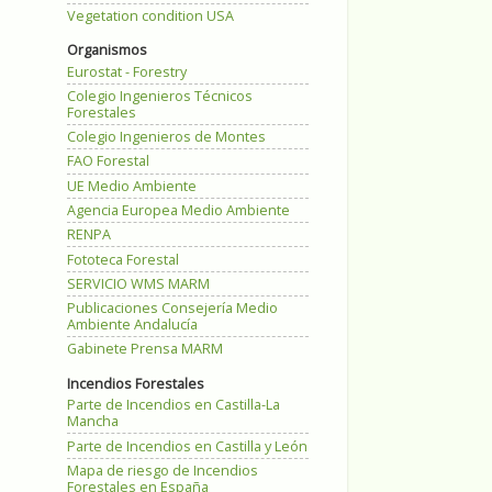
Vegetation condition USA
Organismos
Eurostat - Forestry
Colegio Ingenieros Técnicos
Forestales
Colegio Ingenieros de Montes
FAO Forestal
UE Medio Ambiente
Agencia Europea Medio Ambiente
RENPA
Fototeca Forestal
SERVICIO WMS MARM
Publicaciones Consejería Medio
Ambiente Andalucía
Gabinete Prensa MARM
Incendios Forestales
Parte de Incendios en Castilla-La
Mancha
Parte de Incendios en Castilla y León
Mapa de riesgo de Incendios
Forestales en España