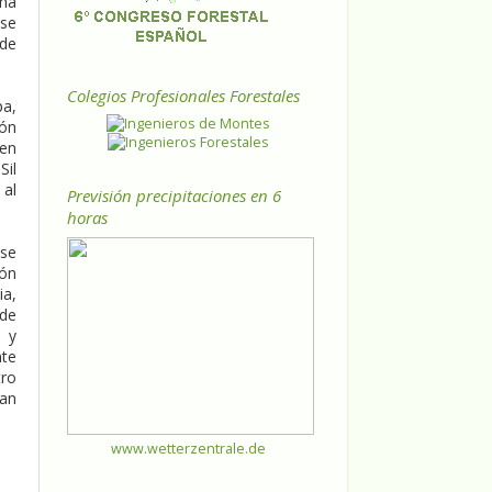
ona
 se
 de
Colegios Profesionales Forestales
pa,
ión
 en
Sil
 al
Previsión precipitaciones en 6
horas
 se
ión
ia,
 de
s y
nte
tro
san
www.wetterzentrale.de