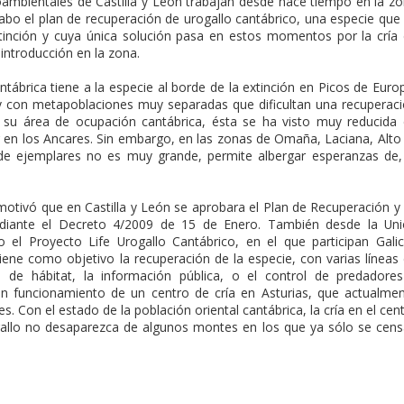
ambientales de Castilla y León trabajan desde hace tiempo en la z
abo el plan de recuperación de urogallo cantábrico, una especie que
tinción y cuya única solución pasa en estos momentos por la cría
introducción en la zona.
ntábrica tiene a la especie al borde de la extinción en Picos de Euro
y con metapoblaciones muy separadas que dificultan una recuperac
e su área de ocupación cantábrica, ésta se ha visto muy reducida
 en los Ancares. Sin embargo, en las zonas de Omaña, Laciana, Alto 
 de ejemplares no es muy grande, permite albergar esperanzas de,
o motivó que en Castilla y León se aprobara el Plan de Recuperación y
diante el Decreto 4/2009 de 15 de Enero. También desde la Un
el Proyecto Life Urogallo Cantábrico, en el que participan Galic
 tiene como objetivo la recuperación de la especie, con varias líneas
 de hábitat, la información pública, o el control de predadore
en funcionamiento de un centro de cría en Asturias, que actualme
. Con el estado de la población oriental cantábrica, la cría en el cen
gallo no desaparezca de algunos montes en los que ya sólo se cen