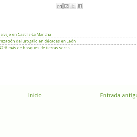
salvaje en Castilla-La Mancha
lonización del urogallo en décadas en León
n 47 % más de bosques de tierras secas
Inicio
Entrada antig