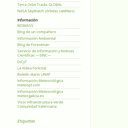
Terra Orbit Tracks GLOBAL
NASA SkyWatch (órbitas satélites)
Información
BIOMASS
Blog de un compañero
Información Ambiental
Blog de Forestman
Servicio de Información y Noticias
Científicas —SINC—
DiCyT
La Aldea Forestal
Boletín diario UNAP
Información Meteorológica
meteopt.com
Información Meteorológica
meteogalicia.es
Visor Infraestructura verde
Comunidad Valenciana
Etiquetas