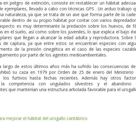
a en peligro de extinción, consiste en restablecer un hábitat adecu
e ejemplares, llevado a cabo con técnicas GPS . Un arduo trabajo 
ia naturaleza, ya que se trata de un ave que forma parte de la cad
nerable dentro de su propio hábitat por contar con varios depredado
aspecto es muy determinante la predación sobre los huevos, de fá
 en el suelo, así como sobre los juveniles, lo que explica el bajo éx
lares que llegan a alcanzar la edad adulta y reproductora. Sobre 
 de captura, ya que entre estos se encuentran especies con alg
mento de la presión cinegética en el caso de las especies cazabl
guimiento por parte de los agentes medioambientales.
la largo de estos últimos años más ha sufrido las consecuencias de
ibió su caza en 1979 por Orden de 25 de enero del Ministerio
de los furtivos hasta fechas recientes. Además hay otros facto
 la competencia con ungulados silvestres y el abandono 
tes que mantenían una estructura arbolada favorable para el urogall
ra mejorar el hábitat del urogallo cantábrico