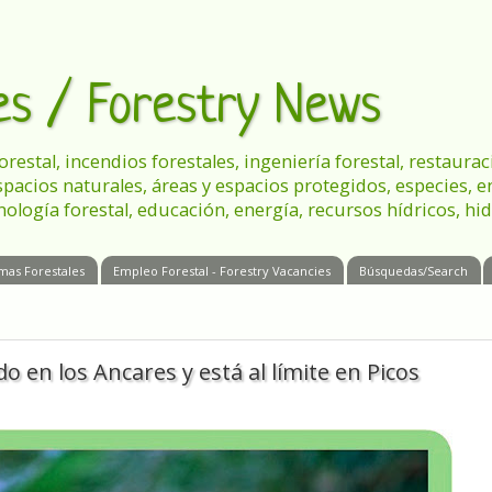
les / Forestry News
 forestal, incendios forestales, ingeniería forestal, restau
spacios naturales, áreas y espacios protegidos, especies, 
nología forestal, educación, energía, recursos hídricos, hid
mas Forestales
Empleo Forestal - Forestry Vacancies
Búsquedas/Search
do en los Ancares y está al límite en Picos