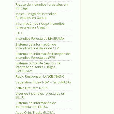
Riesgo de incendios forestales en
Portugal
Índice Riesgo de incendios
forestales en Galicia
Información de riesgo incendios
forestales en Aragón
CTFC
Incendios Forestales MAGRAMA
Sistema de información de
Incendios Forestales de CLM
Sistema de Información Europeo de
Incendios Forestales
EFFIS
Sistema Global de Gestión de
Información sobre Fuegos
(FAO)
GFIMS
Rapid Response - LANCE (NASA)
Vegetation Index NDVI -
Terra
(NASA)
Active Fire Data NASA
Visor de incendios forestales en
EE.UU.
Sistema de información de
Incidencias en EE.UU.
Aqua Orbit Tracks GLOBAL