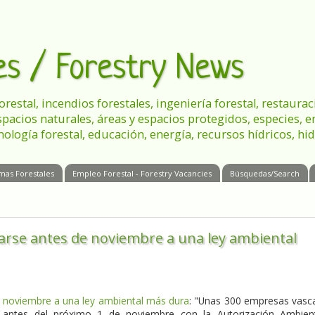
les / Forestry News
 forestal, incendios forestales, ingeniería forestal, restau
spacios naturales, áreas y espacios protegidos, especies, 
nología forestal, educación, energía, recursos hídricos, hid
mas Forestales
Empleo Forestal - Forestry Vacancies
Búsquedas/Search
rse antes de noviembre a una ley ambiental
 noviembre a una ley ambiental más dura
: "Unas 300 empresas vasc
 antes del próximo 1 de noviembre con la Autorización Ambien