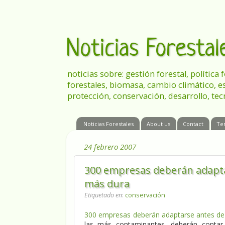
Noticias Foresta
noticias sobre: gestión forestal, política
forestales, biomasa, cambio climático, e
protección, conservación, desarrollo, tec
Noticias Forestales
About us
Contact
Te
24 febrero 2007
300 empresas deberán adapta
más dura
Etiquetado en
:
conservación
300 empresas deberán adaptarse antes de
las más contaminantes, deberán contar