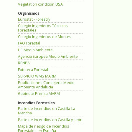
Vegetation condition USA
Organismos
Eurostat - Forestry
Colegio Ingenieros Técnicos
Forestales
Colegio Ingenieros de Montes
FAO Forestal
UE Medio Ambiente
Agencia Europea Medio Ambiente
RENPA
Fototeca Forestal
SERVICIO WMS MARM
Publicaciones Consejería Medio
Ambiente Andalucía
Gabinete Prensa MARM
Incendios Forestales
Parte de Incendios en Castilla-La
Mancha
Parte de Incendios en Castilla y León
Mapa de riesgo de Incendios
Forestales en España