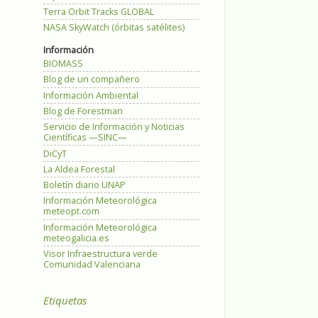
Terra Orbit Tracks GLOBAL
NASA SkyWatch (órbitas satélites)
Información
BIOMASS
Blog de un compañero
Información Ambiental
Blog de Forestman
Servicio de Información y Noticias
Científicas —SINC—
DiCyT
La Aldea Forestal
Boletín diario UNAP
Información Meteorológica
meteopt.com
Información Meteorológica
meteogalicia.es
Visor Infraestructura verde
Comunidad Valenciana
Etiquetas