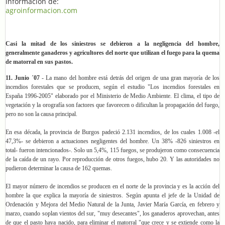
Información de:
agroinformacion.com
Casi la mitad de los siniestros se debieron a la negligencia del hombre,
generalmente ganaderos y agricultores del norte que utilizan el fuego para la quema
de matorral en sus pastos.
11. Junio ´07
- La mano del hombre está detrás del origen de una gran mayoría de los
incendios forestales que se producen, según el estudio "Los incendios forestales en
España 1996-2005" elaborado por el Ministerio de Medio Ambiente. El clima, el tipo de
vegetación y la orografía son factores que favorecen o dificultan la propagación del fuego,
pero no son la causa principal.
En esa década, la provincia de Burgos padeció 2.131 incendios, de los cuales 1.008 -el
47,3%- se debieron a actuaciones negligentes del hombre. Un 38% -826 siniestros en
total- fueron intencionados-. Solo un 5,4%, 115 fuegos, se produjeron como consecuencia
de la caída de un rayo. Por reproducción de otros fuegos, hubo 20. Y las autoridades no
pudieron determinar la causa de 162 quemas.
El mayor número de incendios se producen en el norte de la provincia y es la acción del
hombre la que explica la mayoría de siniestros. Según apunta el jefe de la Unidad de
Ordenación y Mejora del Medio Natural de la Junta, Javier María García, en febrero y
marzo, cuando soplan vientos del sur, "muy desecantes", los ganaderos aprovechan, antes
de que el pasto haya nacido, para eliminar el matorral "que crece y se extiende como la