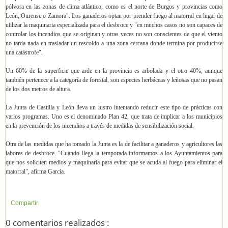
pólvora en las zonas de clima atlántico, como es el norte de Burgos y provincias como
León, Ourense o Zamora". Los ganaderos optan por prender fuego al matorral en lugar de
utilizar la maquinaria especializada para el desbroce y "en muchos casos no son capaces de
controlar los incendios que se originan y otras veces no son conscientes de que el viento
no tarda nada en trasladar un rescoldo a una zona cercana donde termina por producirse
una catástrofe".
Un 60% de la superficie que arde en la provincia es arbolada y el otro 40%, aunque
también pertenece a la categoría de forestal, son especies herbáceas y leñosas que no pasan
de los dos metros de altura.
La Junta de Castilla y León lleva un lustro intentando reducir este tipo de prácticas con
varios programas. Uno es el denominado Plan 42, que trata de implicar a los municipios
en la prevención de los incendios a través de medidas de sensibilización social.
Otra de las medidas que ha tomado la Junta es la de facilitar a ganaderos y agricultores las
labores de desbroce. "Cuando llega la temporada informamos a los Ayuntamientos para
que nos soliciten medios y maquinaria para evitar que se acuda al fuego para eliminar el
matorral", afirma García.
Compartir
0 comentarios realizados :