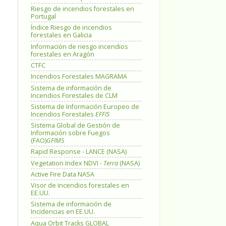
Riesgo de incendios forestales en
Portugal
Índice Riesgo de incendios
forestales en Galicia
Información de riesgo incendios
forestales en Aragón
CTFC
Incendios Forestales MAGRAMA
Sistema de información de
Incendios Forestales de CLM
Sistema de Información Europeo de
Incendios Forestales
EFFIS
Sistema Global de Gestión de
Información sobre Fuegos
(FAO)
GFIMS
Rapid Response - LANCE (NASA)
Vegetation Index NDVI -
Terra
(NASA)
Active Fire Data NASA
Visor de incendios forestales en
EE.UU.
Sistema de información de
Incidencias en EE.UU.
Aqua Orbit Tracks GLOBAL