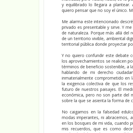
y equilibrado lo llegara a plantear
quiero pensar que no soy el único. 
Me alarma este intencionado descréd
privado es presentable y sirve. Y me
de naturaleza. Porque más allá del r
de un territorio vivible, ambiental di
territorial pública donde proyectar pol
Y no quiero confundir este debate co
los aprovechamientos se realicen por
términos de beneficio sostenible, a 
hablando de mi derecho ciudadano
inmaterialmente comprometido en la
la exigencia colectiva de que los r
futuro de nuestros paisajes. El med
económica, pero no son parte del me
sobre la que se asienta la forma de c
No caigamos en la falsedad edulco
modas imperantes, ni abracemos, al
en los bosques de mi vida, cuando pi
mis recuerdos, que es como deci