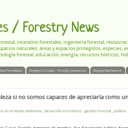
les / Forestry News
 forestal, incendios forestales, ingeniería forestal, restau
spacios naturales, áreas y espacios protegidos, especies, 
nología forestal, educación, energía, recursos hídricos, hid
mas Forestales
Empleo Forestal - Forestry Vacancies
Búsquedas/Search
leza si no somos capaces de apreciarla como u
sis en el medio ambiente
,
desarrollo económico
,
gestión forestal
,
política
sús Casas Grande; ingeniero de montes. Fue funcionario público dura