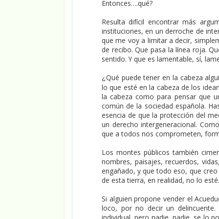
Entonces….qué?
Resulta difícil encontrar más argu
instituciones, en un derroche de int
que me voy a limitar a decir, simpl
de recibo. Que pasa la línea roja. 
sentido. Y que es lamentable, sí, lame
Qué puede tener en la cabeza algui
¿
lo que esté en la cabeza de los idea
la cabeza como para pensar que u
común de la sociedad española. Has
esencia de que la protección del med
un derecho intergeneracional. Com
que a todos nos comprometen, forma 
Los montes públicos también cimen
nombres, paisajes, recuerdos, vida
engañado, y que todo eso, que creo 
de esta tierra, en realidad, no lo esté
Si alguien propone vender el Acuedu
loco, por no decir un delincuente.
individual, pero nadie, nadie, se lo p