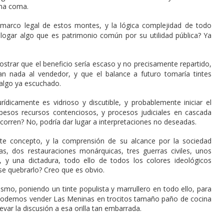
una coma.
 marco legal de estos montes, y la lógica complejidad de todo
alogar algo que es patrimonio común por su utilidad pública? Ya
trar que el beneficio sería escaso y no precisamente repartido,
an nada al vendedor, y que el balance a futuro tomaría tintes
 algo ya escuchado.
rídicamente es vidrioso y discutible, y probablemente iniciar el
pesos recursos contenciosos, y procesos judiciales en cascada
orren? No, podría dar lugar a interpretaciones no deseadas.
ste concepto, y la comprensión de su alcance por la sociedad
s, dos restauraciones monárquicas, tres guerras civiles, unos
, y una dictadura, todo ello de todos los colores ideológicos
se quebrarlo? Creo que es obvio.
asmo, poniendo un tinte populista y marrullero en todo ello, para
n podemos vender Las Meninas en trocitos tamaño paño de cocina
var la discusión a esa orilla tan embarrada.