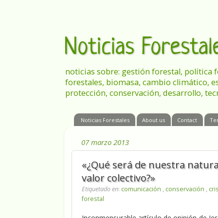
Noticias Foresta
noticias sobre: gestión forestal, política
forestales, biomasa, cambio climático, e
protección, conservación, desarrollo, tec
Noticias Forestales
About us
Contact
Te
07 marzo 2013
«¿Qué será de nuestra natura
valor colectivo?»
Etiquetado en
:
comunicación
,
conservación
,
cri
forestal
Inconmensurable artículo de opinión de Je