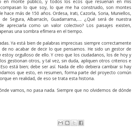
co en monte público, y todos los ecos que resuenan en mis
acompasan lo que soy, lo que me ha construido, son montes
 hace más de 150 años. Ordesa, Irati, Cazorla, Soria, Muniellos,
a de Segura, Albarracín, Guadarrama,….
Qué será de nuestra
¿
e apreciarla como un valor colectivo? Los paisajes existen,
apenas una sombra efímera en el tiempo.
nadas. Ya está bien de palabras imprecisas siempre correctamente
, de no acabar de decir lo que pensamos. He sido un gestor de
 estoy orgulloso de ello. Y creo que los ciudadanos, los de hoy y
os gestionan otros, y tal vez, sin duda, apliquen otros criterios e
Eso está bien; debe ser así. Nada de ello debiera cambiar si hay
endamos que esto, en resumen, forma parte del proyecto común
orque en realidad, de eso se trata esta historia.
dónde vamos, no pasa nada. Siempre que no olvidemos de dónde