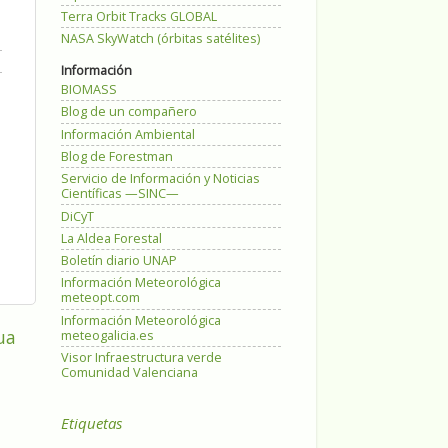
Terra Orbit Tracks GLOBAL
NASA SkyWatch (órbitas satélites)
Información
BIOMASS
Blog de un compañero
Información Ambiental
Blog de Forestman
Servicio de Información y Noticias
Científicas —SINC—
DiCyT
La Aldea Forestal
Boletín diario UNAP
Información Meteorológica
meteopt.com
Información Meteorológica
ua
meteogalicia.es
Visor Infraestructura verde
Comunidad Valenciana
Etiquetas