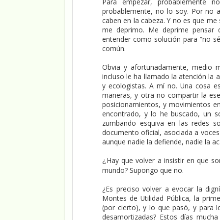
Para empezar, probablemente no
probablemente, no lo soy. Por no 
caben en la cabeza. Y no es que me 
me deprimo. Me deprime pensar qu
entender como solución para “no sé 
común.
Obvia y afortunadamente, medio mun
incluso le ha llamado la atención la
y ecologistas. A mí no. Una cosa es
maneras, y otra no compartir la esen
posicionamientos, y movimientos en 
encontrado, y lo he buscado, un so
zumbando esquiva en las redes soc
documento oficial, asociada a voces 
aunque nadie la defiende, nadie la a
Hay que volver a insistir en que 
¿
mundo? Supongo que no.
¿Es preciso volver a evocar la dign
Montes de Utilidad Pública, la prime
(por cierto), y lo que pasó, y para 
desamortizadas? Estos días mucha g