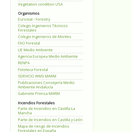
Vegetation condition USA
Organismos
Eurostat - Forestry
Colegio Ingenieros Técnicos
Forestales
Colegio Ingenieros de Montes
FAO Forestal
UE Medio Ambiente
Agencia Europea Medio Ambiente
RENPA
Fototeca Forestal
SERVICIO WMS MARM
Publicaciones Consejería Medio
Ambiente Andalucía
Gabinete Prensa MARM
Incendios Forestales
Parte de Incendios en Castilla-La
Mancha
Parte de Incendios en Castilla y León
Mapa de riesgo de Incendios
Forestales en España