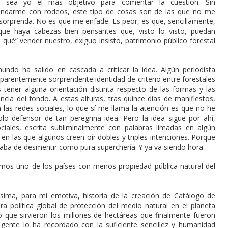
 sea yo el más objetivo para comentar la cuestión. Sin
andarme con rodeos, este tipo de cosas son de las que no me
sorprenda. No es que me enfade. Es peor, es que, sencillamente,
e haya cabezas bien pensantes que, visto lo visto, puedan
qué” vender nuestro, exiguo insisto, patrimonio público forestal
do ha salido en cascada a criticar la idea. Algún periodista
 aparentemente sorprendente identidad de criterio entre forestales
 tener alguna orientación distinta respecto de las formas y las
cia del fondo. A estas alturas, tras quince días de manifiestos,
las redes sociales, lo que sí me llama la atención es que no he
lo defensor de tan peregrina idea. Pero la idea sigue por ahí,
iales, escrita subliminalmente con palabras limadas en algún
en las que algunos creen oír dobles y triples intenciones. Porque
caba de desmentir como pura superchería. Y ya va siendo hora.
somos uno de los países con menos propiedad pública natural del
ísima, para mí emotiva, historia de la creación de Catálogo de
ra política global de protección del medio natural en el planeta
lo que sirvieron los millones de hectáreas que finalmente fueron
ente lo ha recordado con la suficiente sencillez y humanidad