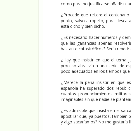
como para no justificarse añadir ni 
Procede que reitere el centenario
¿
punto, salvo atropello, para descat
está dicho y bien dicho.
Es necesario hacer números y demos
¿
que las ganancias apenas resolverí
bastante catastróficos? Sería repetir
Hay que insistir en que el tema ju
¿
proceso abra vía a una serie de es
poco adecuados en los tiempos que c
Merece la pena insistir en que e
¿
española ha superado dos republica
cuantos pronunciamientos militares
imaginables sin que nadie se plantea
Es admisible que insista en el sarc
¿
apostillar que, ya puestos, tambié
y algo sacaríamos? No me gustaría lle