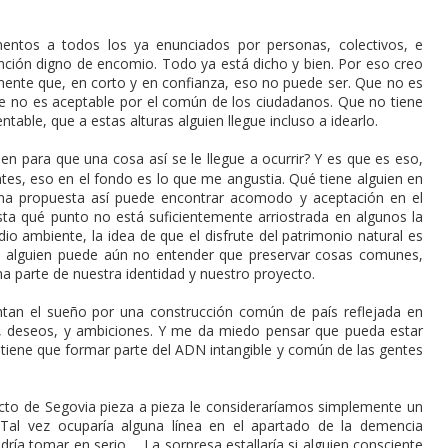
mentos a todos los ya enunciados por personas, colectivos, e
ención digno de encomio. Todo ya está dicho y bien. Por eso creo
emente que, en corto y en confianza, eso no puede ser. Que no es
Que no es aceptable por el común de los ciudadanos. Que no tiene
ntable, que a estas alturas alguien llegue incluso a idearlo.
en para que una cosa así se le llegue a ocurrir? Y es que es eso,
ntes, eso en el fondo es lo que me angustia. Qué tiene alguien en
na propuesta así puede encontrar acomodo y aceptación en el
ta qué punto no está suficientemente arriostrada en algunos la
io ambiente, la idea de que el disfrute del patrimonio natural es
o alguien puede aún no entender que preservar cosas comunes,
parte de nuestra identidad y nuestro proyecto.
tan el sueño por una construcción común de país reflejada en
s, deseos, y ambiciones. Y me da miedo pensar que pueda estar
tiene que formar parte del ADN intangible y común de las gentes
.
cto de Segovia pieza a pieza le consideraríamos simplemente un
 Tal vez ocuparía alguna línea en el apartado de la demencia
odría tomar en serio…. La sorpresa estallaría si alguien consciente