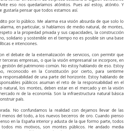
. Ante eso nos quedaríamos atónitos. Pues así estoy, atónito. Y
Me gustaría pensar que todos estamos así.
ito por lo público. Me alarma esa visión absurda de que solo lo
 alarma, en particular, si hablamos de medio natural, de montes,
espeto a la propiedad privada y sus capacidades, la construcción
gno, solidario y sostenible en el tiempo no es posible sin una base
íticas e intenciones.
n el debate de la externalización de servicios, con permitir que
 terceras empresas, o que la visión empresarial se incorpore, en
la gestión del patrimonio común. No estoy hablando de eso. Estoy
, reconocido en la Constitución por cierto, para sentirme
 responsabilidad de una parte del horizonte. Estoy hablando de
esponsables públicos asuman el reto de la responsabilidad en el
io natural, los montes, deben estar en el mercado y en la visión
rcado ni de la economía. Son la infraestructura natural básica
onstruir país.
rada. No confundamos la realidad con dejarnos llevar de las
 menos del todo, a los nuevos becerros de oro. Cuando pienso
enso en la España interior y adusta de la que formo parte, todos
r todos mis motivos, son montes públicos. He andado media