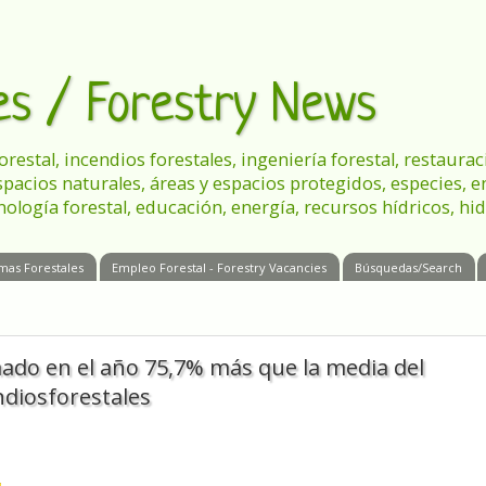
les / Forestry News
 forestal, incendios forestales, ingeniería forestal, restau
spacios naturales, áreas y espacios protegidos, especies, 
nología forestal, educación, energía, recursos hídricos, hid
mas Forestales
Empleo Forestal - Forestry Vacancies
Búsquedas/Search
ado en el año 75,7% más que la media del
diosforestales