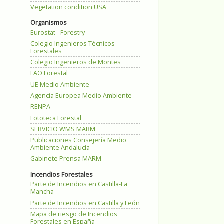
Vegetation condition USA
Organismos
Eurostat - Forestry
Colegio Ingenieros Técnicos
Forestales
Colegio Ingenieros de Montes
FAO Forestal
UE Medio Ambiente
Agencia Europea Medio Ambiente
RENPA
Fototeca Forestal
SERVICIO WMS MARM
Publicaciones Consejería Medio
Ambiente Andalucía
Gabinete Prensa MARM
Incendios Forestales
Parte de Incendios en Castilla-La
Mancha
Parte de Incendios en Castilla y León
Mapa de riesgo de Incendios
Forestales en España