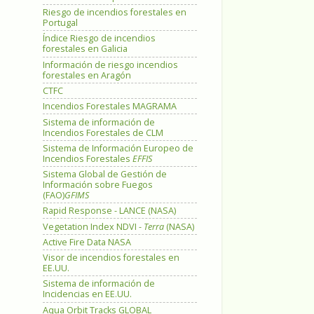
Riesgo de incendios forestales en
Portugal
Índice Riesgo de incendios
forestales en Galicia
Información de riesgo incendios
forestales en Aragón
CTFC
Incendios Forestales MAGRAMA
Sistema de información de
Incendios Forestales de CLM
Sistema de Información Europeo de
Incendios Forestales
EFFIS
Sistema Global de Gestión de
Información sobre Fuegos
(FAO)
GFIMS
Rapid Response - LANCE (NASA)
Vegetation Index NDVI -
Terra
(NASA)
Active Fire Data NASA
Visor de incendios forestales en
EE.UU.
Sistema de información de
Incidencias en EE.UU.
Aqua Orbit Tracks GLOBAL