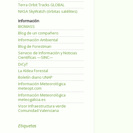
Terra Orbit Tracks GLOBAL
NASA SkyWatch (órbitas satélites)
Información
BIOMASS
Blog de un compañero
Información Ambiental
Blog de Forestman
Servicio de Información y Noticias
Científicas —SINC—
DiCyT
La Aldea Forestal
Boletín diario UNAP
Información Meteorológica
meteopt.com
Información Meteorológica
meteogalicia.es
Visor Infraestructura verde
Comunidad Valenciana
Etiquetas