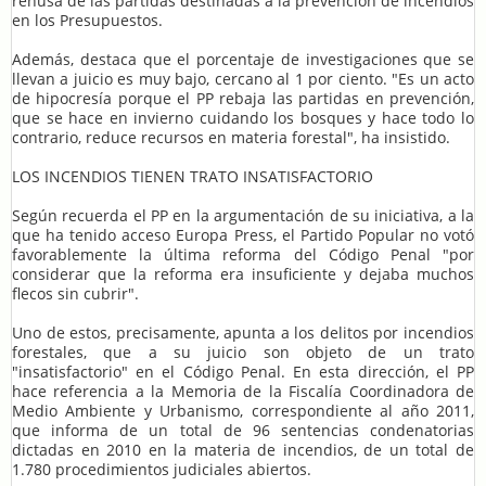
rehúsa de las partidas destinadas a la prevención de incendios
en los Presupuestos.
Además, destaca que el porcentaje de investigaciones que se
llevan a juicio es muy bajo, cercano al 1 por ciento. "Es un acto
de hipocresía porque el PP rebaja las partidas en prevención,
que se hace en invierno cuidando los bosques y hace todo lo
contrario, reduce recursos en materia forestal", ha insistido.
LOS INCENDIOS TIENEN TRATO INSATISFACTORIO
Según recuerda el PP en la argumentación de su iniciativa, a la
que ha tenido acceso Europa Press, el Partido Popular no votó
favorablemente la última reforma del Código Penal "por
considerar que la reforma era insuficiente y dejaba muchos
flecos sin cubrir".
Uno de estos, precisamente, apunta a los delitos por incendios
forestales, que a su juicio son objeto de un trato
"insatisfactorio" en el Código Penal. En esta dirección, el PP
hace referencia a la Memoria de la Fiscalía Coordinadora de
Medio Ambiente y Urbanismo, correspondiente al año 2011,
que informa de un total de 96 sentencias condenatorias
dictadas en 2010 en la materia de incendios, de un total de
1.780 procedimientos judiciales abiertos.