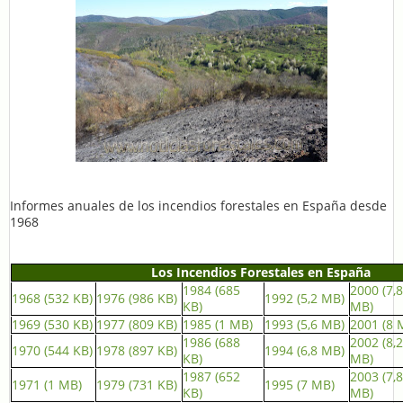
Informes anuales de los incendios forestales en España desde
1968
Los Incendios Forestales en España
1984 (685
2000 (7,8
1968 (532 KB)
1976 (986 KB)
1992 (5,2 MB)
KB)
MB)
1969 (530 KB)
1977 (809 KB)
1985 (1 MB)
1993 (5,6 MB)
2001 (8 
1986 (688
2002 (8,2
1970 (544 KB)
1978 (897 KB)
1994 (6,8 MB)
KB)
MB)
1987 (652
2003 (7,8
1971 (1 MB)
1979 (731 KB)
1995 (7 MB)
KB)
MB)