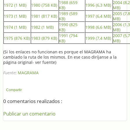
1988 (659
2004 (8,2
1972 (1 MB)
1980 (758 KB)
1996 (6,3 MB)
KB)
MB)
1989 (589
2005 (7,8
1973 (1 MB)
1981 (817 KB)
1997 (6,4 MB)
KB)
MB)
1990 (825
2006 (1,3
1974 (1 MB)
1982 (1 MB)
1998 (6,6 MB)
KB)
MB)
1991 (794
2007 (5,7
1975 (876 KB)
1983 (879 KB)
1999 (7,4 MB)
KB)
MB)
(Si los enlaces no funcionan es porque el MAGRAMA ha
cambiado la ruta de los mismos. En ese caso diríjanse a la
página original- ver fuente)
Fuente
:
MAGRAMA
Compartir
0 comentarios realizados :
Publicar un comentario