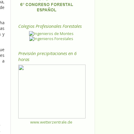
na,
 de
 ha
Colegios Profesionales Forestales
las
s y
que
Previsión precipitaciones en 6
jes
horas
i a
www.wetterzentrale.de