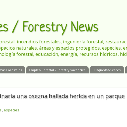
les / Forestry News
 forestal, incendios forestales, ingeniería forestal, restau
spacios naturales, áreas y espacios protegidos, especies, 
nología forestal, educación, energía, recursos hídricos, hid
mas Forestales
Empleo Forestal - Forestry Vacancies
Búsquedas/Search
rinaria una osezna hallada herida en un parque
es
,
especies