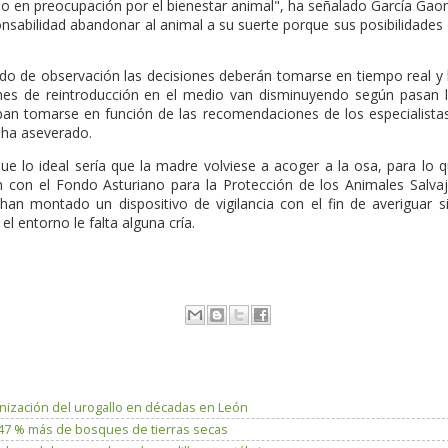
do en preocupación por el bienestar animal", ha señalado García Gao
nsabilidad abandonar al animal a su suerte porque sus posibilidades
do de observación las decisiones deberán tomarse en tiempo real y
es de reintroducción en el medio van disminuyendo según pasan 
ban tomarse en función de las recomendaciones de los especialista
, ha aseverado.
que lo ideal sería que la madre volviese a acoger a la osa, para lo 
n con el Fondo Asturiano para la Protección de los Animales Salva
an montado un dispositivo de vigilancia con el fin de averiguar s
l entorno le falta alguna cría.
lonización del urogallo en décadas en León
n 47 % más de bosques de tierras secas