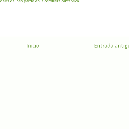
leos del oso pardo en la cordillera cantábrica
Inicio
Entrada antig