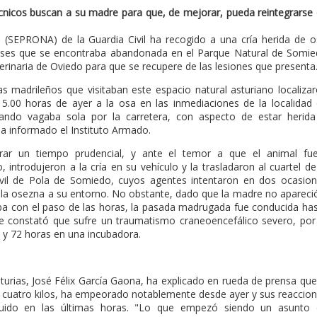
écnicos buscan a su madre para que, de mejorar, pueda reintegrarse
a (SEPRONA) de la Guardia Civil ha recogido a una cría herida de 
meses que se encontraba abandonada en el Parque Natural de Somi
eterinaria de Oviedo para que se recupere de las lesiones que presenta
as madrileños que visitaban este espacio natural asturiano localiza
15.00 horas de ayer a la osa en las inmediaciones de la localidad
 cuando vagaba sola por la carretera, con aspecto de estar herid
a informado el Instituto Armado.
rar un tiempo prudencial, y ante el temor a que el animal fu
, introdujeron a la cría en su vehículo y la trasladaron al cuartel de
ivil de Pola de Somiedo, cuyos agentes intentaron en dos ocasio
 la osezna a su entorno. No obstante, dado que la madre no apareci
ba con el paso de las horas, la pasada madrugada fue conducida ha
se constató que sufre un traumatismo craneoencefálico severo, por
 y 72 horas en una incubadora.
sturias, José Félix García Gaona, ha explicado en rueda de prensa que
 cuatro kilos, ha empeorado notablemente desde ayer y sus reaccio
inuido en las últimas horas. "Lo que empezó siendo un asunto