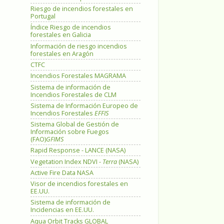
Riesgo de incendios forestales en
Portugal
Índice Riesgo de incendios
forestales en Galicia
Información de riesgo incendios
forestales en Aragón
CTFC
Incendios Forestales MAGRAMA
Sistema de información de
Incendios Forestales de CLM
Sistema de Información Europeo de
Incendios Forestales
EFFIS
Sistema Global de Gestión de
Información sobre Fuegos
(FAO)
GFIMS
Rapid Response - LANCE (NASA)
Vegetation Index NDVI -
Terra
(NASA)
Active Fire Data NASA
Visor de incendios forestales en
EE.UU.
Sistema de información de
Incidencias en EE.UU.
Aqua Orbit Tracks GLOBAL