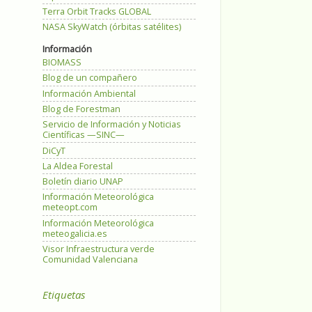
Terra Orbit Tracks GLOBAL
NASA SkyWatch (órbitas satélites)
Información
BIOMASS
Blog de un compañero
Información Ambiental
Blog de Forestman
Servicio de Información y Noticias
Científicas —SINC—
DiCyT
La Aldea Forestal
Boletín diario UNAP
Información Meteorológica
meteopt.com
Información Meteorológica
meteogalicia.es
Visor Infraestructura verde
Comunidad Valenciana
Etiquetas