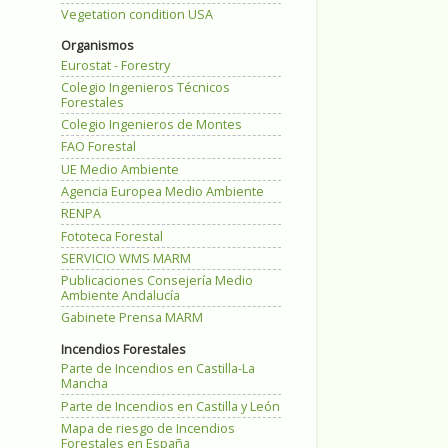
Vegetation condition USA
Organismos
Eurostat - Forestry
Colegio Ingenieros Técnicos
Forestales
Colegio Ingenieros de Montes
FAO Forestal
UE Medio Ambiente
Agencia Europea Medio Ambiente
RENPA
Fototeca Forestal
SERVICIO WMS MARM
Publicaciones Consejería Medio
Ambiente Andalucía
Gabinete Prensa MARM
Incendios Forestales
Parte de Incendios en Castilla-La
Mancha
Parte de Incendios en Castilla y León
Mapa de riesgo de Incendios
Forestales en España