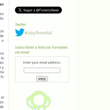
 en
oso
edo
.
Twitter
ron
 de
a o
Subscríbete a Noticias Forestales
vía email
era
 la
nes
Enter your email address:
ó y
sta
 lo
 el
nes
 de